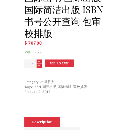
国际简洁出版 ISBN
书号公开查询 包审
校排版
$
707.00
999 in stock
国
ADD TO CART
际
出
书
国
Category:
出版服务
际
Tags:
ISBN
,
国际出书
,
国际出版
,
审校排版
出
Product ID:
2017
版
国
际
简
洁
出
Description
版