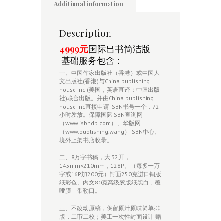
ISBN
Additional information
书
号
公
Description
开
查
4999元
国际出书简洁版
询
基础服务包含：
包
审
一、中国作家出版社（香港）或中国人
校
文出版社(香港)与China publishing
排
house inc (美国，英语直译：中国出版
版
社)联合出版。并由China publishing
quantity
house inc直接申请 ISBN书号一个，72
小时发放。保障国际ISBN查询网
（www.isbndb.com）、华版网
（www.publishing.wang）ISBN中心、
境外上架书店收录。
二、8万字书稿，大 32开，
145mm×210mm，128P。（每多一万
字或16P加200元）封面250克进口铜版
纸彩色、内文80克高级胶版纸黑白，覆
哑膜，带勒口。
三、不改动原稿，保留原汁原味简单排
版，二审二校；美工一次性封面设计 赠