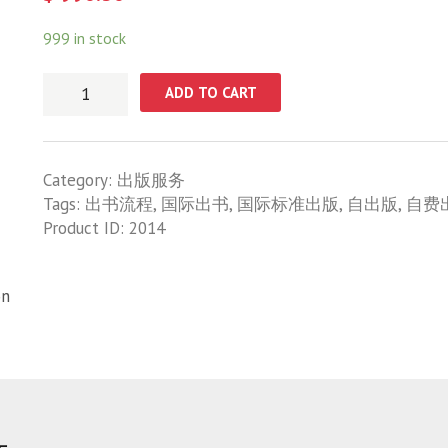
999 in stock
国
ADD TO CART
际
标
准
Category:
出版服务
出
Tags:
出书流程
,
国际出书
,
国际标准出版
,
自出版
,
自费
版
Product ID:
2014
国
际
标
on
准
出
书
国
际
出
书