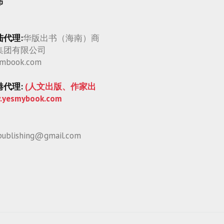
布
自
费
出
陆代理:
华版出书（海南）商
书
集团有限公司
出
mbook.com
书
流
港代理:
(人文出版、作家出
程
.yesmybook.com
自
出
版
publishing@gmail.com
quantity