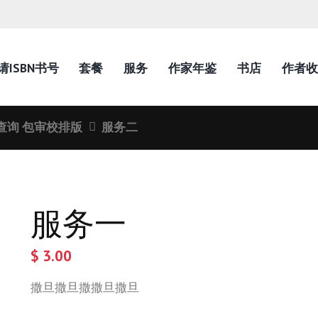
请ISBN书号
套餐
服务
作家年鉴
书店
作者收
开查询 包审校排版
服务二
服务一
$
3.00
撒旦撒旦撒撒旦撒旦