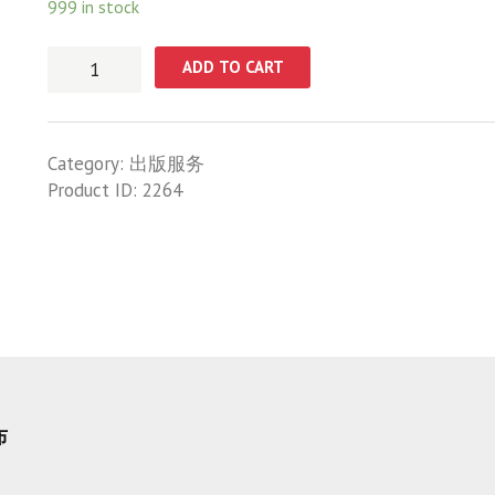
999 in stock
服
ADD TO CART
务
一
quantity
Category:
出版服务
Product ID:
2264
布