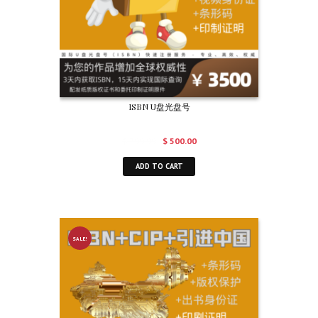
ISBN U盘光盘号
$
700.00
$
500.00
ADD TO CART
SALE!