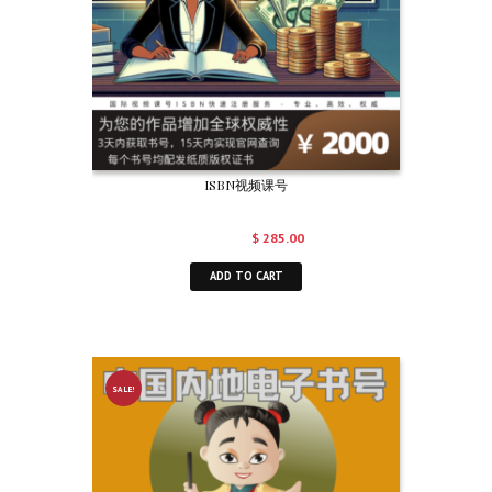
ISBN视频课号
$
500.00
$
285.00
ADD TO CART
SALE!