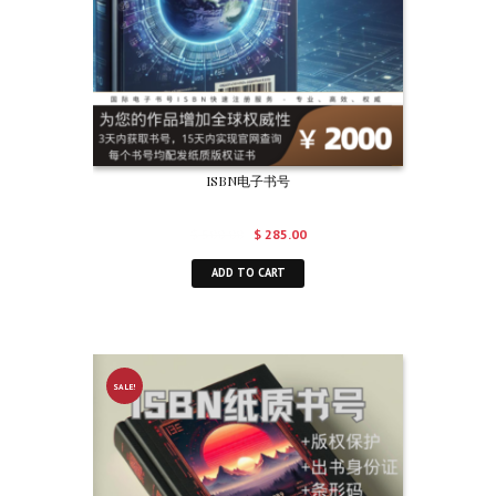
ISBN电子书号
$
500.00
$
285.00
ADD TO CART
SALE!