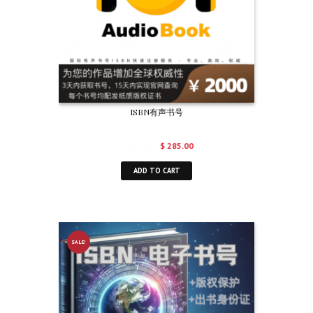
ISBN有声书号
$
500.00
$
285.00
ADD TO CART
SALE!