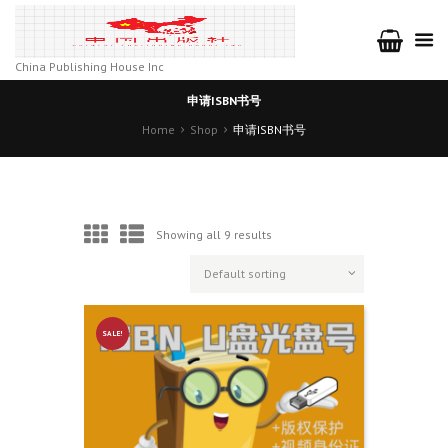
China Publishing House Inc
申请ISBN书号
Home
Shop
申请ISBN书号
Showing all 9 results
SALE!