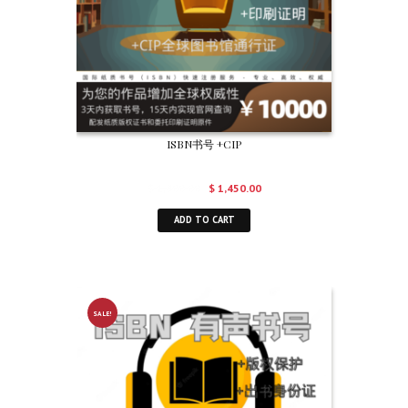
ISBN书号 +CIP
$
1,800.00
$
1,450.00
ADD TO CART
SALE!