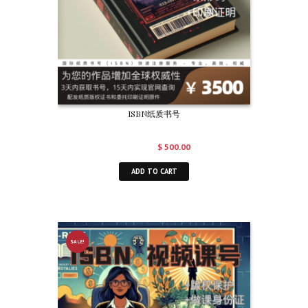
ISBN纸质书号
$
700.00
$
500.00
ADD TO CART
SALE!