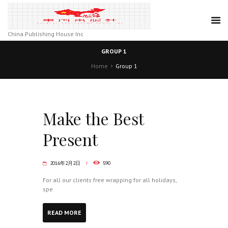
China Publishing House Inc
GROUP 1
Home
Group 1
Make the Best
Present
2016年2月2日
590
For all our clients free wrapping for all holidays,
spe
READ MORE