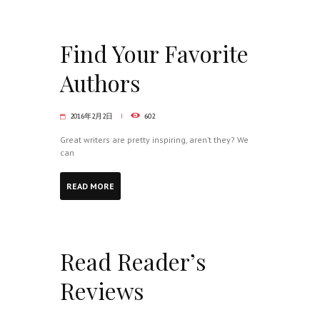
Find Your Favorite
Authors
2016年2月2日
602
Great writers are pretty inspiring, aren’t they? We
can
READ MORE
Read Reader’s
Reviews