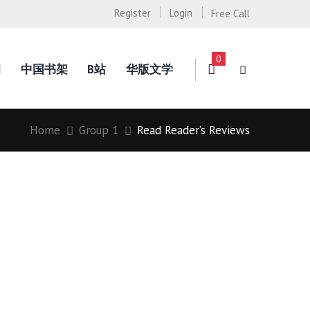
Register
Login
Free Call
0
询
中国书架
B站
华版文学
Home
Group 1
Read Reader’s Reviews