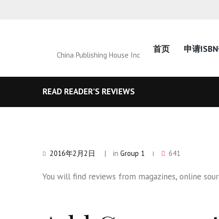
首页
申请ISB
China Publishing House Inc
READ READER’S REVIEWS
2016年2月2日
in
Group 1
641
You will find reviews from magazines, online sourc