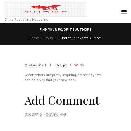
China Publishing House Inc
FIND YOUR FAVORITE AUTHORS
Home
Group 1
Find Your Favorite Authors
2016年2月2日
in
Group 1
602
Great writers are pretty inspiring, aren’t they? We
can help you find your new book.
Add Comment
要发表评论，您必须先
登录
。