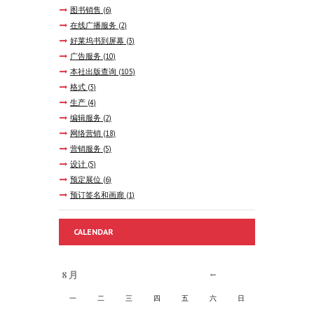
图书销售
(6)
在线广播服务
(2)
好莱坞书到屏幕
(3)
广告服务
(10)
本社出版查询
(105)
格式
(3)
生产
(4)
编辑服务
(2)
网络营销
(18)
营销服务
(5)
设计
(5)
预定展位
(6)
预订签名和画廊
(1)
CALENDAR
8 月
一
二
三
四
五
六
日