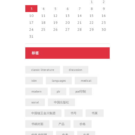
1
2
3
4
5
6
7
8
9
10
11
12
13
14
15
16
17
18
19
20
21
22
23
24
25
26
27
28
29
30
31
标签
classic literature
discussion
isbn
languages
medical
modern
plr
pod印制
social
中国出版社
中国镍王金川集团
书号
书展
书稿封面
产品
价格
价格.华版网
作者
出书