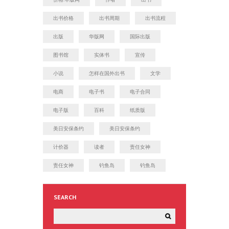
出书价格
出书周期
出书流程
出版
华版网
国际出版
图书馆
实体书
宣传
小说
怎样在国外出书
文学
电商
电子书
电子合同
电子版
百科
纸质版
美日安保条约
美日安保条约
计价器
读者
责任女神
责任女神
钓鱼岛
钓鱼岛
SEARCH