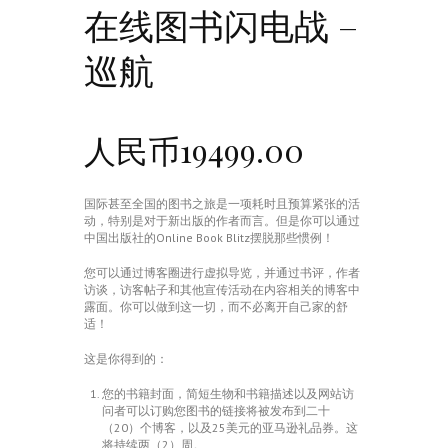
在线图书闪电战 –
巡航
人民币19499.00
国际甚至全国的图书之旅是一项耗时且预算紧张的活
动，特别是对于新出版的作者而言。但是你可以通过
中国出版社的Online Book Blitz摆脱那些惯例！
您可以通过博客圈进行虚拟导览，并通过书评，作者
访谈，访客帖子和其他宣传活动在内容相关的博客中
露面。你可以做到这一切，而不必离开自己家的舒
适！
这是你得到的：
您的书籍封面，简短生物和书籍描述以及网站访
问者可以订购您图书的链接将被发布到二十
（20）个博客，以及25美元的亚马逊礼品券。这
将持续两（2）周。