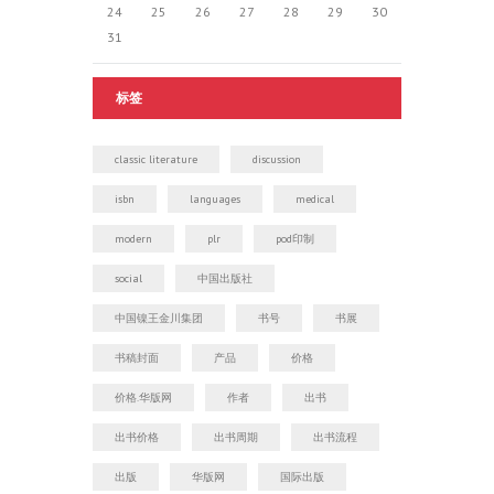
24
25
26
27
28
29
30
31
标签
classic literature
discussion
isbn
languages
medical
modern
plr
pod印制
social
中国出版社
中国镍王金川集团
书号
书展
书稿封面
产品
价格
价格.华版网
作者
出书
出书价格
出书周期
出书流程
出版
华版网
国际出版