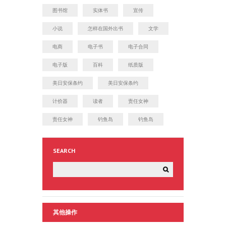
图书馆
实体书
宣传
小说
怎样在国外出书
文学
电商
电子书
电子合同
电子版
百科
纸质版
美日安保条约
美日安保条约
计价器
读者
责任女神
责任女神
钓鱼岛
钓鱼岛
SEARCH
其他操作