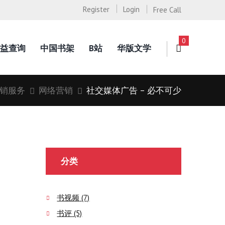
Register
Login
Free Call
0
益查询
中国书架
B站
华版文学
销服务
网络营销
社交媒体广告 – 必不可少
分类
书视频
(7)
书评
(5)