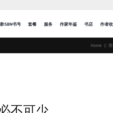
请ISBN书号
套餐
服务
作家年鉴
书店
作者收
Home
营
 必不可少