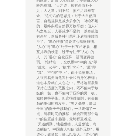
的区别。所谓“人心惟危”，即是说人心
险恶难测。“天之道，损有余而补不
足；人之道，则不然，损不足以奉有
余。”这句话的意思是：对于大自然而
言，自然规律是减少多余的，补给不足
的，最终实现自然界万物平衡；但人却
与之相反，人要减少不足的，以奉献给
有余的，然后各种问题和矛盾就接踵而
至了。“道心惟微”是说道心幽微难明。
“人心”与“道心”处于一种互相矛盾、相
互排斥的状态，过于专注于“人心”的
人，其“道心”会被压抑，进而变得微
弱。“惟精惟一，允执厥中”中的“允”即
“诚实、公平”，“执”即“坚守”，“厥”即
“其”，“中”即“中正”。由于欲壑难填，
人很容易走向危害社会和自身的极端；
道心本身就在人心之中，应将这些欲望
保持在适度的范围之内，既不偏向于放
纵的一极，也不偏向于压抑的另一极，
始终保持平衡。但这很难做到，有失偏
颇的事倒时有发生。“失之毫厘，谬以
千里”的例子告诫我们，一旦走偏了一
点，随着时间的推移，就会距离那个适
中的位置越来越远，最终积重难返。
“天道酬勤，地道酬德，人道酬诚，商
道酬信”。中国古人相信“诚外无物”，用
道心，致良知，修己以安人。“道心”的