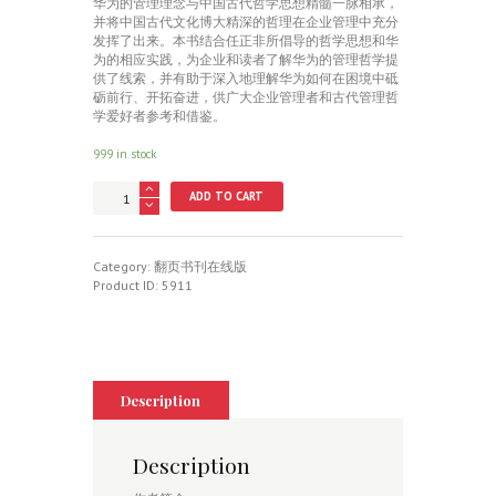
华为的管理理念与中国古代哲学思想精髓一脉相承，
并将中国古代文化博大精深的哲理在企业管理中充分
发挥了出来。本书结合任正非所倡导的哲学思想和华
为的相应实践，为企业和读者了解华为的管理哲学提
供了线索，并有助于深入地理解华为如何在困境中砥
砺前行、开拓奋进，供广大企业管理者和古代管理哲
学爱好者参考和借鉴。
999 in stock
中
ADD TO CART
华
智
慧
远
Category:
翻页书刊在线版
践
Product ID:
5911
有
为
quantity
Description
Description