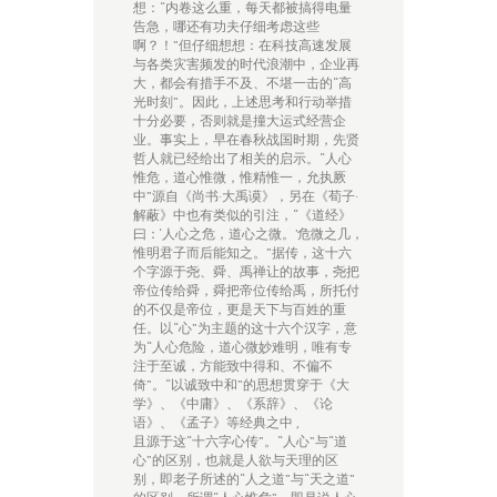
想：“内卷这么重，每天都被搞得电量
告急，哪还有功夫仔细考虑这些
啊？！”但仔细想想：在科技高速发展
与各类灾害频发的时代浪潮中，企业再
大，都会有措手不及、不堪一击的“高
光时刻”。因此，上述思考和行动举措
十分必要，否则就是撞大运式经营企
业。事实上，早在春秋战国时期，先贤
哲人就已经给出了相关的启示。“人心
惟危，道心惟微，惟精惟一，允执厥
中”源自《尚书·大禹谟》，另在《荀子·
解蔽》中也有类似的引注，“《道经》
曰：‘人心之危，道心之微。’危微之几，
惟明君子而后能知之。”据传，这十六
个字源于尧、舜、禹禅让的故事，尧把
帝位传给舜，舜把帝位传给禹，所托付
的不仅是帝位，更是天下与百姓的重
任。以“心”为主题的这十六个汉字，意
为“人心危险，道心微妙难明，唯有专
注于至诚，方能致中得和、不偏不
倚”。“以诚致中和”的思想贯穿于《大
学》、《中庸》、《系辞》、《论
语》、《孟子》等经典之中 ,
且源于这“十六字心传”。“人心”与“道
心”的区别，也就是人欲与天理的区
别，即老子所述的“人之道”与“天之道”