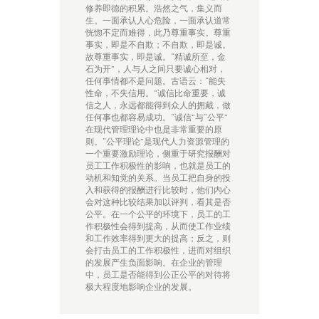
修养即德的积累。浩然之气，集义而
生。一面承认人心危险，一面承认道常
恍惚不定而难得，此乃尊重事实。尊重
事实，即是不自欺；不自欺，即是诚。
故尊重事实，即是诚。“精诚所至，金
石为开”，人与人之间只要诚心相对，
任何事情都不是问题。古语云：“能失
性命，不失信用。”诚信比命重要，诚
信之人，永远都能得到众人的拥戴，做
任何事也都容易成功。“诚信”与“公平”
在现代管理理论中也是非常重要的原
则。“公平理论”是现代人力资源管理的
一个重要激励理论，侧重于研究报酬对
员工工作积极性的影响，也就是员工的
动机和知觉的关系。当员工把自身的投
入和获得的报酬进行比较时，他们内心
会对这种比较结果加以评判，看其是否
公平。在一个公平的环境下，员工的工
作积极性会得到提高，从而使工作业绩
和工作效率得到更大的提高；反之，则
会打击员工的工作积极性，进而对组织
的发展产生负面影响。在企业的管理
中，员工是否能得到公正公平的对待将
极大程度地影响企业的发展。