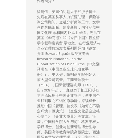
作者简介：
徐筠倩，英国伯明翰⼤学经济学博⼠。
先后在英国从事⼈⼒资源助理、保险咨
询公司顾问、⾦融分析师等⼯作。⽂学
创作笔触细腻、⾓度新颖，内容涵盖中
国⽂化理 念和国内外风⼟民情，先后在
英国《华商报》和《今⽇中国》设⽴留
学专栏和发表留 学散⽂。在⾏业经济与
企业管理领域发表系列国际期刊论⽂，
并由 Edward Elgar出版英⽂专著
Research Handbook on the
Globalization of China Firms（中⽂翻
译书名《中国企业全球化研究⼿
册》）。史⼤好，阳明商学院创始⼈，
原⼤型公司⾼管。⼯商管理硕⼠
（MBA），国际管理咨询师（CMC）。
⾃ 2008 年起，⼀直致⼒于把王阳明⼼
学理论应⽤于中国企业管理，使中国企
业找到取之不竭的原动能，持续成长！
推动中国式管理。曾发表《如何在不确
定环境下做决策》《企业⽂化是企业核
⼼资产》《企业⼤质量》等⽂章。汪
潇，中国科学院⼤学与荷兰格罗宁根⼤
学双博⼠、创业与创新管理博⼠⽣导
师、英国⾼等教育学院⾼级院⼠、西浦
国际商学院管理学硕⼠（全日和非全日