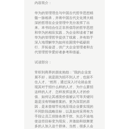
内容简介：
华为的管理理念与中国古代哲学思想精
髓一脉相承，并将中国古代文化博大精
深的哲理在企业管理中充分发挥了出
来。本书结合任正非所倡导的哲学思想
和华为的相应实践，为企业和读者了解
华为的管理哲学提供了线索，并有助于
深入地理解华为如何在困境中砥砺前
行、开拓奋进，供广大企业管理者和古
代管理哲学爱好者参考和借鉴。
试读部分：
常听到商界的朋友抱怨：“我的企业发
展不好，就是因为招不到人才，也留不
住人才。”然而，通过深入讨论就会发
现其对于招什么样的人才、为什么要招
这样的人才、怎样发挥这类人才的价
值、如何让其感觉价值被认可等关键问
题是没有明确答案的。更为深层的原
因，是未曾细节化地呈现企业要实现的
不同阶段战略目标，以及如何采用有力
手段让员工排除各类干扰、矢志不渝地
使这些目标变为现实，并激励和鼓舞更
多的人加入这个群体。当然，很多人会