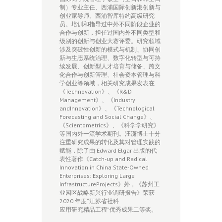
制）专业主任、西浦国际创新港创新与
创业家导师、西浦智库特约⾼级研究
员。培训和指导过中外不同阶段企业的
合作与创新，担任过国内外不同类型和
级别的创新与创业⼤赛评委。研究领域
涉及突破性创新的模式与机制、协同创
新与⽣态系统治理、数字化转型与可持
续发展、创新型⼈才培育与储备、跨⽂
化合作与创新管理、社会资本管理与科
学创业等领域，相关研究成果发表在
《Technovation》、《R&D
Management》、《Industry
andInnovation》、《Technological
Forecasting and Social Change》、
《Scientometrics》、《科学学研究》
等国内外⼀流学术期刊。汪潇博⼠⼗分
注重研究成果的转化及其对管理实践的
赋能，除了由 Edward Elgar 出版的代
表性著作《Catch-up and Radical
Innovation in China State-Owned
Enterprises: Exploring Large
InfrastructureProjects》外，《苏州⼯
业园区战略新兴⾏业调研报告》荣获
2020 年度“江苏省社科
应⽤研究精品⼯程”优秀成果⼆等奖。