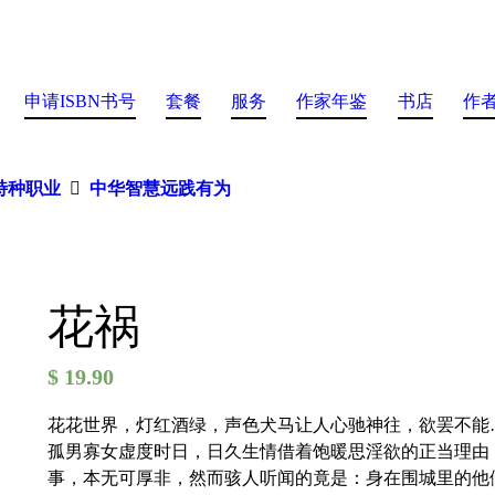
申请ISBN书号
套餐
服务
作家年鉴
书店
作
特种职业
中华智慧远践有为
花祸
$
19.90
花花世界，灯红酒绿，声色犬马让人心驰神往，欲罢不能
孤男寡女虚度时日，日久生情借着饱暖思淫欲的正当理由
事，本无可厚非，然而骇人听闻的竟是：身在围城里的他