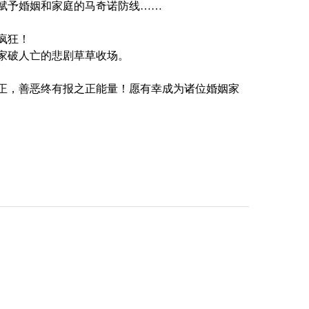
赋予婚姻和家庭的马奇诺防线……
疯狂！
家破人亡的悲剧草草收场。
正，善恶终有报之正能量！愿有幸成为诸位婚姻家