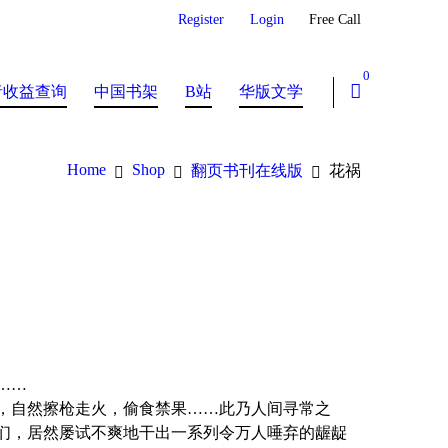
Register
Login
Free Call
0
者收益查询
中国书架
B站
华版文学
Home
Shop
翻页书刊在线版
花祸
……
，自然擦枪走火，偷食禁果……此乃人间寻常之
们，居然屡试不爽地干出一系列令万人唾弃的龌龊