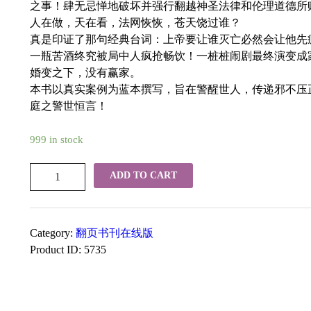
之事！肆无忌惮地破坏并强行翻越神圣法律和伦理道德所
人在做，天在看，法网恢恢，苍天饶过谁？
真是印证了那句经典台词：上帝要让谁灭亡必然会让他先
一瓶苦酒终究被局中人疯抢畅饮！一桩桩闹剧最终演变成
婚变之下，没有赢家。
本书以真实案例为蓝本撰写，旨在警醒世人，传递邪不压
庭之警世恒言！
999 in stock
花
ADD TO CART
祸
quantity
Category:
翻页书刊在线版
Product ID:
5735