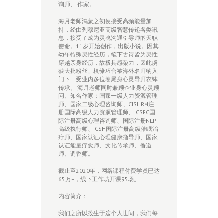
询师、 作家。
海月老师鸿蒙之初便接受高频能量加
持，经由列穆尼亚高级智慧传递各类讯
息，接受了成为灵魂沟通引导师的天职
使命。11岁开始创作，出版小说。因其
幼年特殊灵性经历，笔下古诗皆为灵性
穿越亲身经历，故极具感染力，因此虏
获大批粉丝。机缘巧合被海外名师纳入
门下，受业内多位卷尾身心灵导师衣钵
传承。 海月老师同时兼顾企业身心灵顾
问、知名作家；国家一级人力资源管理
师、国家二级心理咨询师、CISHRM注
册国际高级人力资源管理师、ICSPC国
际注册高级心理咨询师、国际注册NLP
高级执行师、ICSH国际注册高级催眠治
疗师、国家认证心理健康指导师、国家
认证能量疗愈师、文化传承师、香道
师、调香师。
截止至2020年，网络课程付费学员已达
65万+，线下工作坊开课95场。
内容简介：
我们之所以投生于这个人世间，我们每