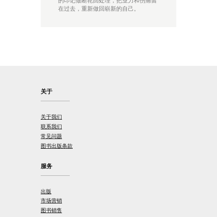
的印记做断轮回处理，把业力和伤痛留
在过去，重新做回崭新的自己。
关于
关于我们
联系我们
常见问题
图书出版条款
服务
出版
市场营销
图书销售