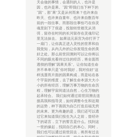
天会做的事情，会遇到的人，也许是
因，也许是果。“因”即我们当下种下的
“因”，那“果”又是从何而来？也许来自
昨天、也许来自童年、也许来自数百年
前的一段往事。而那段往事恰巧在你灵
魂里刻下了痕迹，投胎转世都无从消
弭，留存在时间的长河留存在灵魂印记
里无法抹去。 如果说元辰宫为你打开了
一扇门，让你真正进入灵性的世界和自
我觉知，从内儿外的让你发现生命的美
好之处。那么前世回溯则可以让你将以
不同的眼光看待过往的经历，将全面而
透彻的理解“因果关系”。让你知道生命
并不单单只是“你对我好，我对你好”这
样浅显而片面的因果构成，而是站在各
个宇宙的维度，去了解生命本源大大小
小的所有经历，理解万事万物的生命历
程，理解宇宙间道法自然，心生万物的
起承转合。 我们如何通过前世回溯去连
接高我和指导灵，如何调整今生和近期
的运势，种下善因为自己打造后福无穷
的未来。更为有趣的是，我们还可以透
过它来知道我们投生为人之前，曾经许
下的诺言，立下的誓言是什么。找到这
一世的缘起，找回自己的本心。同时，
我们也可以通过前世回去，将所有过去