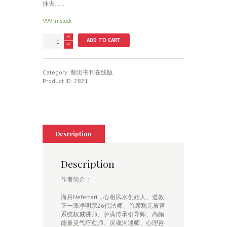
抹去……
999 in stock
前
ADD TO CART
世
回
溯
——
Category:
翻页书刊在线版
穿
Product ID:
2821
越
古
今，
你
曾
是
Description
六
道
轮
Description
回
中
作者简介：
的
谁？
海月Nefertari，心相风水创始人、道教
quantity
正一派净明宗26代法师、首席观元辰宫
系统权威讲师、萨满传承引导师、高频
能量灵气疗愈师、灵魂沟通师、心理咨