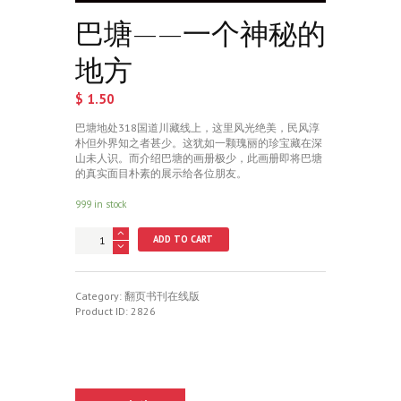
巴塘——一个神秘的
地方
$
1.50
巴塘地处318国道川藏线上，这里风光绝美，民风淳
朴但外界知之者甚少。这犹如一颗瑰丽的珍宝藏在深
山未人识。而介绍巴塘的画册极少，此画册即将巴塘
的真实面目朴素的展示给各位朋友。
999 in stock
巴
ADD TO CART
塘
——
一
个
Category:
翻页书刊在线版
神
Product ID:
2826
秘
的
地
方
quantity