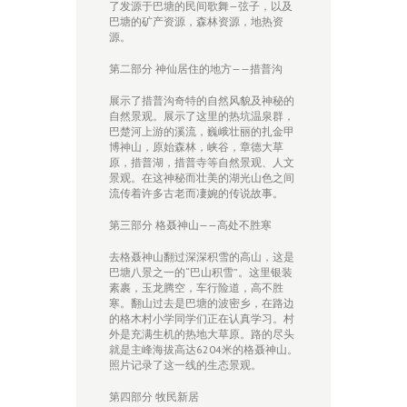
了发源于巴塘的民间歌舞—弦子，以及
巴塘的矿产资源，森林资源，地热资
源。
第二部分 神仙居住的地方——措普沟
展示了措普沟奇特的自然风貌及神秘的
自然景观。展示了这里的热坑温泉群，
巴楚河上游的溪流，巍峨壮丽的扎金甲
博神山，原始森林，峡谷，章德大草
原，措普湖，措普寺等自然景观、人文
景观。在这神秘而壮美的湖光山色之间
流传着许多古老而凄婉的传说故事。
第三部分 格聂神山——高处不胜寒
去格聂神山翻过深深积雪的高山，这是
巴塘八景之一的“巴山积雪”。这里银装
素裹，玉龙腾空，车行险道，高不胜
寒。翻山过去是巴塘的波密乡，在路边
的格木村小学同学们正在认真学习。村
外是充满生机的热地大草原。路的尽头
就是主峰海拔高达6204米的格聂神山。
照片记录了这一线的生态景观。
第四部分 牧民新居