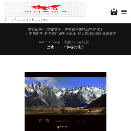
China Publishing House Inc
前世回溯——穿越古今，你曾是六道轮回中的谁？
中华尚学-科学奇门遁甲天命论 经天纬地阴阳生命造化学
Home
Shop
翻页书刊在线版
巴塘——一个神秘的地方