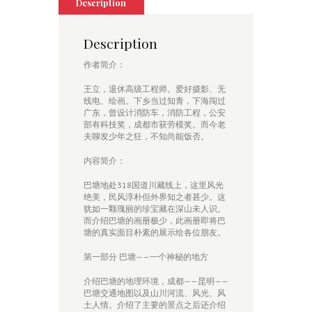
Description
Description
作者简介：
王立，退休高级工程师。爱好摄影、无
线电、绘画。下乡当过知青，下海闯过
广东，曾设计消防车，消防工程，公安
部有科技奖，成都市获劳模奖。而今老
夫聊发少年之狂，不知尚能饭否。
内容简介：
巴塘地处318国道川藏线上，这里风光
绝美，民风淳朴但外界知之者甚少。这
犹如一颗瑰丽的珍宝藏在深山未人识。
而介绍巴塘的画册极少，此画册即将巴
塘的真实面目朴素的展示给各位朋友。
第一部分 巴塘——一个神秘的地方
介绍巴塘的地理环境，成都——昆明——
巴塘交通地图以及山川河流、风光、风
土人情。介绍了主要的景点之后还介绍