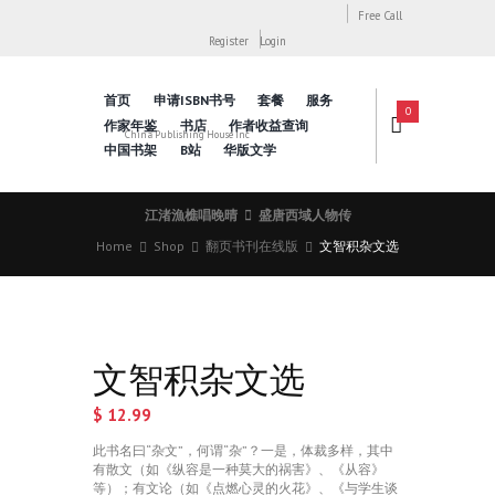
Free Call
Register
Login
首页
申请ISBN书号
套餐
服务
0
作家年鉴
书店
作者收益查询
China Publishing House Inc
中国书架
B站
华版文学
江渚漁樵唱晚晴
盛唐西域人物传
Home
Shop
翻页书刊在线版
文智积杂文选
文智积杂文选
$
12.99
此书名曰“杂文”，何谓“杂”？一是，体裁多样，其中
有散文（如《纵容是一种莫大的祸害》、《从容》
等）；有文论（如《点燃心灵的火花》、《与学生谈