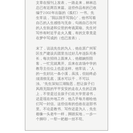
文章在报刊上发表，一路走来，林林总
总已有近两百来篇。这些作品有的已收
编于2002年出版的《孤灯》一书。先
生常说，“我以我手写我心”，他书写着
自己的人生感悟与无奈，勾画自己坎坷
的人生轨迹和尘世的奇诡莫喻。先生对
写作有时近乎走火入魔，有的文章竟是
在梦中写成的（也已发表）。
末了，说说先生的为人，他在原广州军
区生产建设兵团里当过好几年连队司务
长，每次招待上面来人，他都婉拒陪
客，一忙完就离开。后来在农场中学的
教导主任位上也是这样。他常说，“人
的一生好比一条小溪，虽浅，但始终必
须清彻见底，溪水可以干，不可以
浊。”先生深知江湖险恶，想让孩子们
风雨无阻的平平安安的走在人生的正路
上，不管是过去孩子们在大学里读书，
还是现在外地工作，他几乎每月都给他
们写一封信。这些信有的也收在这部书
里。不论是教书、写作还是为人，先生
都像一头老牛一样，脚踏实地，一步一
个脚印，一犁一耙都一丝不苟。