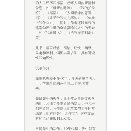
的人生经历和感悟，感怀人间的亲情和
爱恋（如《母亲的呼唤》、《我的护身
符》、《感悟》、《人间姻缘的悲喜
剧》、《儿子带我去九寨沟》、《你看
上我什么》）。同时，作者还以辛辣的
笔端勾画尘世的奇诡莫喻和人生的无奈
（如《我看魔术》、《活到老学到老》
等）。
此书，语言精炼、简洁、明快、幽默、
风趣和犀利，词汇丰富多彩，具有可读
性和知识性。
试读部分：
先生从教差不多40年，可说是桃李满天
下，学生给他的评价就三个字:老黄
牛。
先说先生的教学，几十年从事语文教学
的他，凡课文要求背诵的篇目，他几乎
都先背熟。写作课上他常常与学生同堂
练笔，他称这是“下水作文”。这些文章
有的也已在报刊上发表。
再说先生的写作，80年代初，先生就有