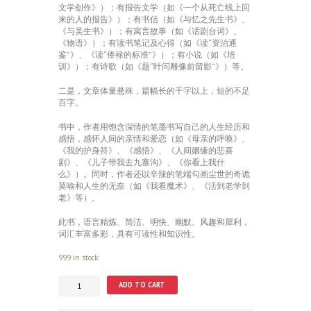
文学创作》）；有报告文学（如《一个从死亡线上回
来的人的报告》）；有书信（如《与忆之先生书》、
《与吴生书》）；有寓言故事（如《话剧台词》、
《物语》）；有读书笔记及心得（如《读“资治通
鉴”》、《读“俸禄的标准”》）；有小说（如《培
训》）；有诗歌（如《题“叶问雕像前留影”》）等。
二是，文章体量悬殊，篇幅长的千字以上，短的不足
百字。
书中，作者用饱含深情的笔墨书写自己的人生经历和
感悟，感怀人间的亲情和爱恋（如《母亲的呼唤》、
《我的护身符》、《感悟》、《人间姻缘的悲喜
剧》、《儿子带我去九寨沟》、《你看上我什
么》）。同时，作者还以辛辣的笔端勾画尘世的奇诡
莫喻和人生的无奈（如《我看魔术》、《活到老学到
老》等）。
此书，语言精炼、简洁、明快、幽默、风趣和犀利，
词汇丰富多彩，具有可读性和知识性。
999 in stock
文
ADD TO CART
智
积