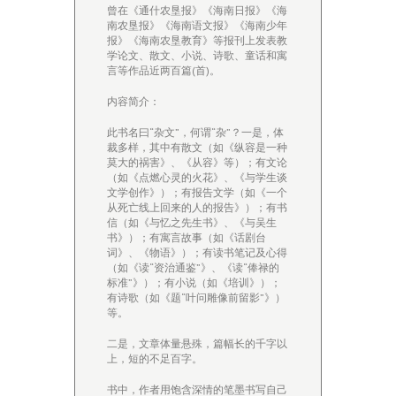
曾在《通什农垦报》《海南日报》《海
南农垦报》《海南语文报》《海南少年
报》《海南农垦教育》等报刊上发表教
学论文、散文、小说、诗歌、童话和寓
言等作品近两百篇(首)。
内容简介：
此书名曰“杂文”，何谓“杂”？一是，体
裁多样，其中有散文（如《纵容是一种
莫大的祸害》、《从容》等）；有文论
（如《点燃心灵的火花》、《与学生谈
文学创作》）；有报告文学（如《一个
从死亡线上回来的人的报告》）；有书
信（如《与忆之先生书》、《与吴生
书》）；有寓言故事（如《话剧台
词》、《物语》）；有读书笔记及心得
（如《读“资治通鉴”》、《读“俸禄的
标准”》）；有小说（如《培训》）；
有诗歌（如《题“叶问雕像前留影”》）
等。
二是，文章体量悬殊，篇幅长的千字以
上，短的不足百字。
书中，作者用饱含深情的笔墨书写自己