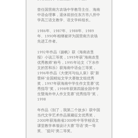
曾任国营南方农场中学教导主任、海南
中语会理事，退休前担任东方市八所中
学高三语文教学、语文学科组长。
1986年、1987年、1988年、1989
年、1990年相继被评为国营南方农场
先进工作者。
1992年作品《扬帆》获《海南农垦
报》小说三等奖，1993年获“海南农垦
优秀教师”称号，1995年论文《下水作
文的苦和乐》获海南中语会三等奖，
1996年作品《大便河与仙人泉》获”新
蕾杯”全国精短文学大赛散文组优秀
奖，1997年获海南中学生作文竞赛“优
秀指导”奖，1998年获第四届全国中学
生暨海外华人作文竞赛“优秀指导”奖，
1998
年作品《别了，我第二个故乡》获中国
当代文学艺术作品展藏征文优秀奖，
2000年获海南省2000年中等学校语文
课堂教学单项设计大赛“导语”类一等
奖、 “提问”类二等奖。