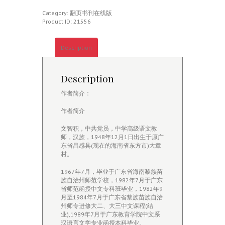
杂
文
Category:
翻页书刊在线版
选
Product ID:
21556
quantity
Description
Description
作者简介：
作者简介
文智积，中共党员，中学高级语文教
师，汉族，1948年12月1日出生于原广
东省昌感县(现在的海南省东方市)大章
村。
1967年7月，毕业于广东省海南黎族苗
族自治州师范学校，1982年7月于广东
省师范函授中文专科班毕业，1982年9
月至1984年7月于广东省黎族苗族自治
州师专进修大二、大三中文课程(结
业),1989年7月于广东教育学院中文系
汉语言文学专业函授本科毕业。