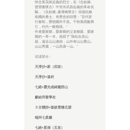
悼念黃花崗起義的烈士，在《念奴嬌․
楚望臺懷古》中凭吊武昌起義的革命先
驅，《念奴嬌․盧溝橋懷古》頌掦抗敵
衛國的勇士。有歷史的回聲：“百代皆
行秦制，歷朝國祚不昌。千秋風雨數興
亡，代代一般模様。”
作者愛家鄉，愛家鄉的父老鄉親、愛家
鄉的一草一木。他寫下“我站在高山
巔，遠近山山連綿，山外有山山疊山。
山山秀麗，一山高過一山。”
试读部分：
天
淨
沙
•
家（四首）
天
淨
沙•
遠
村
七絕•
霞光成
綺
籠西山
獻給同窗學友
５
古體詩
•
遊披雲樓北望
端州七星
巖
七絕
•
星湖
（五首）