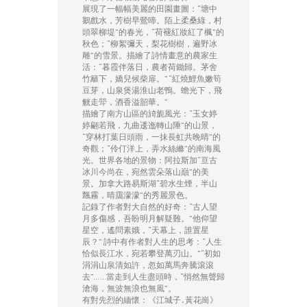
展現了一幅幅美麗的田園畫圖：“塘中
鵝戲水，芳樹早鶯啼。陌上柔桑綠，村
頭翠柳堤”的春光，“荷褪紅妝紅了楓”的
秋色；“柳絮彌天，梨花樹樹，遍野冰
雕”的雪景。描繪了詩情畫意的農家生
活：“暮霞伴落日，農者荷鋤歸。茅舍
竹籬下，嬌兒候柴扉。” “紅燒鯉魚嫩筍
豆芽，山泉煲湯淮山老鴨。蟾光下，飛
觥走斝，酒香溢韶華。”
描繪了南方山區的旑旎風光：“玉女婷
婷翩若飛，九曲逶迤轉山陲”的山景，
“穿林打葉日頭雨，一抹長虹共晚晴”的
奇觀；“伶仃洋上，弄水絲縧”的南海風
光。世界各地的景物：阿拉斯加“亘古
冰川今尚在，宛然雲朵落山巔”的美
景。加拿大路易斯湖“碧水生煙，半山
飄霧，晴靄濛濛”的秀麗景色。
記錄了作者對大自然的好奇：“古人望
月多傷感，吾盼明月解疑難。”他仰望
星空，遙問素娥，“天幕上，誰置星
辰？” 詩中有作者對人生的思考：“人生
恰似長江水，宛若攀登萬刃山。”“初如
涓涓山泉清如許，忽如萬馬奔騰滾滾
去”……當走到人生盡頭時，“悄然無聲歸
滄海，無波無浪也無風”。
有對先烈的緬懷：《江城子․黃花崗》