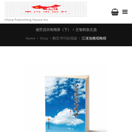
China Publishing House Inc
迷茫启示奇闻录（下）
文智积杂文选
Home
Shop
翻页书刊在线版
江渚漁樵唱晚晴