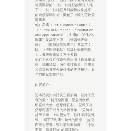
地震勘探的“一點一點地把能量送入地
下，一點一點地把反射能量收集起來”
的連續振動技術，開創了中國的可控震
源事業。
他在美國《IEEE Automatic Control》、
《Journal of Numerical Computation
and Applications》，中國的《自動化
學報》及其英文版、《儀器儀表學
報》、《數值計算與應用》及其英文
版、《液壓與氣動》和其他學術刊物
上，發表學術論文三十多篇。
他在退休後在技術刊物出版社作爲總編
輯、編輯總監，向中國技術界、科學界
和高等教育界介紹外國的先進技術。五
年前開始寫作詩詞。
内容简介：
這本詩詞集有詩詞三百多篇，記錄了父
母的愛：“斜月銜西嶺，星辰漸漸稀。
明窗燈火傍，慈母縫征衣。”記載了在
父母呵護下成長的幸福童年：“兒時常
趁天初曉，上樹捉知了。歡呼雀躍笑連
連。”寫下了對學生時代的回憶：“無問
西東心守善，致知窮理樂無涯”；“行健
不息，厚德載物”的諄諄教誨。