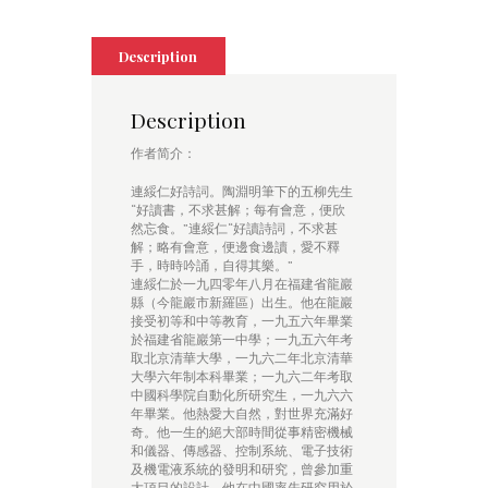
Description
Description
作者简介：
連綏仁好詩詞。陶淵明筆下的五柳先生
“好讀書，不求甚解；每有會意，便欣
然忘食。”連綏仁“好讀詩詞，不求甚
解；略有會意，便邊食邊讀，愛不釋
手，時時吟誦，自得其樂。”
連綏仁於一九四零年八月在福建省龍巖
縣（今龍巖市新羅區）出生。他在龍巖
接受初等和中等教育，一九五六年畢業
於福建省龍巖第一中學；一九五六年考
取北京清華大學，一九六二年北京清華
大學六年制本科畢業；一九六二年考取
中國科學院自動化所研究生，一九六六
年畢業。他熱愛大自然，對世界充滿好
奇。他一生的絕大部時間從事精密機械
和儀器、傳感器、控制系統、電子技術
及機電液系統的發明和研究，曾參加重
大項目的設計。他在中國率先研究用於