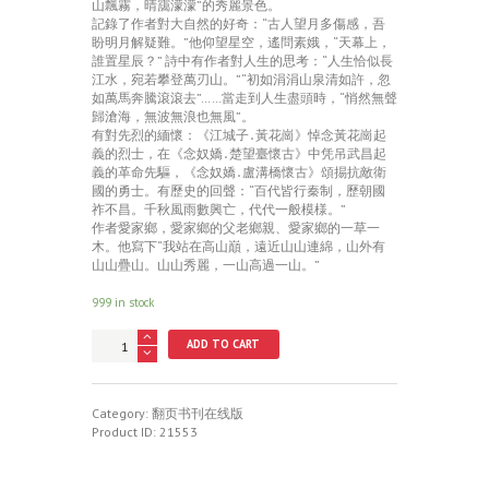
山飄霧，晴靄濛濛”的秀麗景色。
記錄了作者對大自然的好奇：“古人望月多傷感，吾
盼明月解疑難。”他仰望星空，遙問素娥，“天幕上，
誰置星辰？” 詩中有作者對人生的思考：“人生恰似長
江水，宛若攀登萬刃山。”“初如涓涓山泉清如許，忽
如萬馬奔騰滾滾去”……當走到人生盡頭時，“悄然無聲
歸滄海，無波無浪也無風”。
有對先烈的緬懷：《江城子․黃花崗》悼念黃花崗起
義的烈士，在《念奴嬌․楚望臺懷古》中凭吊武昌起
義的革命先驅，《念奴嬌․盧溝橋懷古》頌掦抗敵衛
國的勇士。有歷史的回聲：“百代皆行秦制，歷朝國
祚不昌。千秋風雨數興亡，代代一般模様。”
作者愛家鄉，愛家鄉的父老鄉親、愛家鄉的一草一
木。他寫下“我站在高山巔，遠近山山連綿，山外有
山山疊山。山山秀麗，一山高過一山。”
999 in stock
江
ADD TO CART
渚
漁
樵
唱
Category:
翻页书刊在线版
晚
Product ID:
21553
晴
quantity