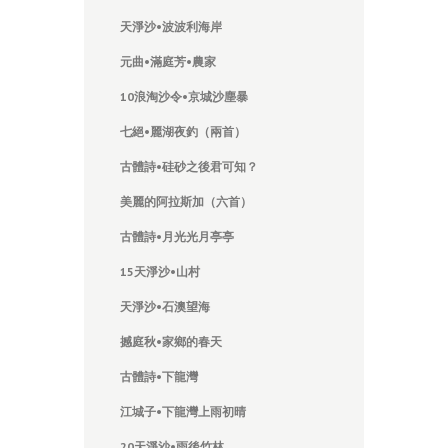
天
淨
沙
•
波波利海
岸
元曲•
滿庭芳•農家
10
浪淘沙令
•
京城沙塵暴
七絕
•
麗湖夜釣（
兩首）
古體詩
•
硅砂之後君可知？
美麗的阿拉斯加
（
六首）
古體詩
•
月光光月亭亭
15
天
淨
沙
•
山
村
天
淨
沙
•
石澳望
海
撼庭秋
•
家
鄉
的春天
古體詩
•
下龍灣
江城子•
下龍灣上雨初晴
20
天
淨
沙
•
雨後竹林