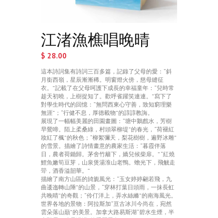
江渚漁樵唱晚晴
$
28.00
這本詩詞集有詩詞三百多篇，記錄了父母的愛：“斜
月銜西嶺，星辰漸漸稀。明窗燈火傍，慈母縫征
衣。”記載了在父母呵護下成長的幸福童年：“兒時常
趁天初曉，上樹捉知了。歡呼雀躍笑連連。”寫下了
對學生時代的回憶：“無問西東心守善，致知窮理樂
無涯”；“行健不息，厚德載物”的諄諄教誨。
展現了一幅幅美麗的田園畫圖：“塘中鵝戲水，芳樹
早鶯啼。陌上柔桑綠，村頭翠柳堤”的春光，“荷褪紅
妝紅了楓”的秋色；“柳絮彌天，梨花樹樹，遍野冰雕”
的雪景。描繪了詩情畫意的農家生活：“暮霞伴落
日，農者荷鋤歸。茅舍竹籬下，嬌兒候柴扉。” “紅燒
鯉魚嫩筍豆芽，山泉煲湯淮山老鴨。蟾光下，飛觥走
斝，酒香溢韶華。”
描繪了南方山區的旑旎風光：“玉女婷婷翩若飛，九
曲逶迤轉山陲”的山景，“穿林打葉日頭雨，一抹長虹
共晚晴”的奇觀；“伶仃洋上，弄水絲縧”的南海風光。
世界各地的景物：阿拉斯加“亘古冰川今尚在，宛然
雲朵落山巔”的美景。加拿大路易斯湖“碧水生煙，半