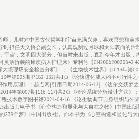
之
物
（上）
quantity
9日，水利工程师，儿时对中国古代哲学和宇宙充满兴趣，喜欢冥想
时担任天文协会副会长，认真观测过月球和太阳表面的活动情况
示；宇宙；文明四大部分，但当时未出版，直到今年才出版，
：《可灵活拆装的瘫痪病人护理床》专利号【CN200620020842
水库大坝现场安全检查分析》 ；《生物技术世界》|2013年第004
年第005期|P.182-182|共1页《论猿进化成人的不可行性
作用原理》；起点网[引用日期2014-06-12] 《达尔文残梦之宇宙
年第007期|116-117|共2页《概论系统分析设计方法》；《黑龙
数字图书馆2021-04-16 《论生物调节自身组织与外界统一
15出版其电子书《心空构造和显化与大自在之物》|中国出版社 | 
阳的239个梦》|中国出版社|。而本书为《心空构造和显化与大