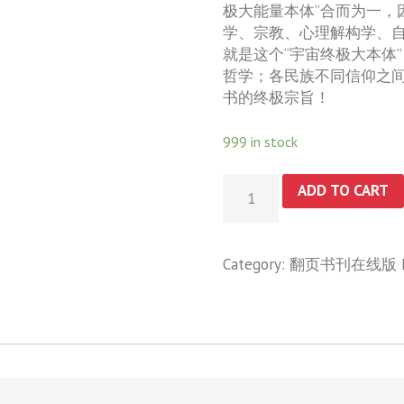
极大能量本体”合而为一，
学、宗教、心理解构学、
就是这个“宇宙终极大本体
哲学；各民族不同信仰之
书的终极宗旨！
999 in stock
心
ADD TO CART
空
构
造
Category:
翻页书刊在线版
和
显
化
与
大
自
在