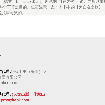
德文：ImmanuelKant）所说的“自在之物”一词。之所
科学平等之目的。但请注意一点：本书中的【大自在之物】与
是荒唐可笑的。
布
陆代理:
华版出书（海南）商
集团有限公司
mbook.com
港代理:
(人文出版、作家出
.yesmybook.com