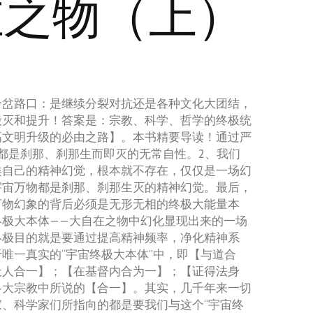
在之物（上）
个岔路口：是继续分裂对抗还是各种文化大团结，
毁灭和提升！答案是：宗教、科学、哲学的终极统
高文明升级的必由之路】。本书精要导读！通过严
都是刹那、刹那生而即灭的无常自性。2、我们
类自己的精神幻觉，根本就不存在，仅仅是一场幻
宇宙万物都是刹那、刹那生灭的精神幻觉。最后，
万物幻象的背后必须是无形无相的终极大能量本
终极大本体——大自在之物中幻化显现出来的一场
终极目的就是要通过提高精神频率，净化精神系
唯一真实的“宇宙终极大本体”中，即【与道合
天人合一】；【在基督内合为一】；【证得法身
各大宗教中所说的【合一】。其实，几千年来一切
、科学家们所指向的都是要我们与这个“宇宙终