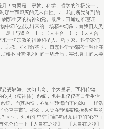
提升！答案是：宗教、科学、哲学的终极统一，
刹那生而即灭的无常自性。2、我们所觉知到的
、刹那生灭的精神幻觉。最后，再通过推理证
之物中幻化显现出来的一场精神幻象，而我们人类
中，即【与道合一】；【人主合一】；【天人合
年来一切宗教的祖师和圣人、哲学家、科学家们
学、宗教、心理解构学、自然科学全都统一融化在
各民族不同信仰之间的一切矛盾，实现真正的人类
谓娑婆刹海、变幻出奇、小大星辰、互相转绕、
的心灵（精神体）系统，也并非仅仅有日常生活
灵系统。而其构造，亦如平静海面下的冰山一样浩
“心空宇宙”。那么，人类在静谧夜晚抬头仰望的
？同时，头顶的“星空宇宙”与潜意识中的“心空宇
首先介绍一下【大自在之物】。【大自在之物】