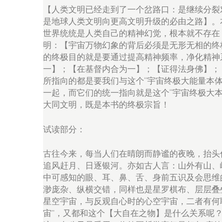
【人类文明已经走到了一个岔路口：是继续分裂
是地球人类文明向更高文明升级的必由之路】。
世界统统是人类自己的精神幻觉，根本就不存在
明：【宇宙万物幻象的背后必须是无形无相的终
的终极目的就是要通过提高精神频率，净化精神
一】；【在基督内合为一】；【证得法身佛】；
所指向的都是要我们与这个“宇宙终极大能量本
一起，而它们的统一指向就是这个“宇宙终极大
大同文明，既是本书的终极宗旨！
试读部分：
古往今来，每当人们在晴朗而静谧的夜晚，抬头
追风赶月、日逐银河。亦如古人言：山外有山、
中可感知的眼、耳、鼻、舌、身前五识及会思维
渺庞杂、纵横交错，同样也是星罗棋布、层层叠
星空宇宙，与反观自心时的心空宇宙，二者有何联
宙”，又都和这个【大自在之物】是什么关系呢