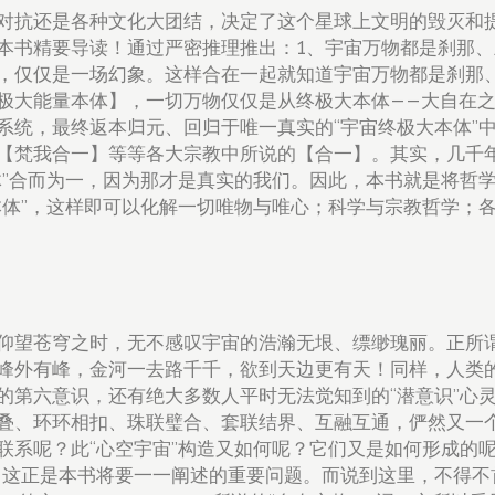
对抗还是各种文化大团结，决定了这个星球上文明的毁灭和
本书精要导读！通过严密推理推出：1、宇宙万物都是刹那、
，仅仅是一场幻象。这样合在一起就知道宇宙万物都是刹那
极大能量本体】，一切万物仅仅是从终极大本体——大自在
系统，最终返本归元、回归于唯一真实的“宇宙终极大本体”
【梵我合一】等等各大宗教中所说的【合一】。其实，几千
体”合而为一，因为那才是真实的我们。因此，本书就是将哲
本体”，这样即可以化解一切唯物与唯心；科学与宗教哲学；
仰望苍穹之时，无不感叹宇宙的浩瀚无垠、缥缈瑰丽。正所
峰外有峰，金河一去路千千，欲到天边更有天！同样，人类
的第六意识，还有绝大多数人平时无法觉知到的“潜意识”心
叠、环环相扣、珠联璧合、套联结界、互融互通，俨然又一个
系呢？此“心空宇宙”构造又如何呢？它们又是如何形成的呢
？这正是本书将要一一阐述的重要问题。而说到这里，不得不