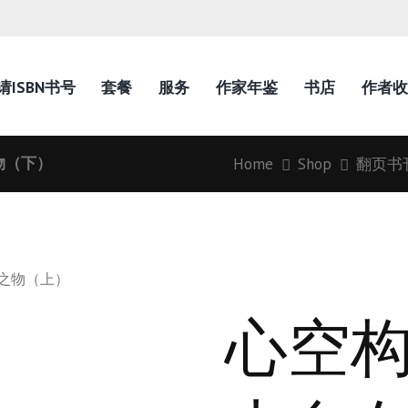
请ISBN书号
套餐
服务
作家年鉴
书店
作者收
物（下）
Home
Shop
翻页书
在之物（上）
心空