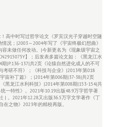
和美术！高中时写过哲学论文《罗宾汉光子穿越时空隧
；|2003～2004年写了《宇宙终极幻想曲》
内容未做任何改动。|今新更名为《现象级宇宙之
.4CN2915075Y】；后发表多篇论文如：《黑龙江水
期|P.136-137|共2页《论猿自然进化成人的不可
之与考研不符》；《科技与企业》|2013年第018
补丁篇》；|2014年第006期|37-38|共2页
江水利科技》|2014年第008期|153-154|共
特性》。2021年10.19出版48.9万字哲学著
。2021年12.28又出版36.5万字文学著作《丁
自在之物》2023年的精校再版。