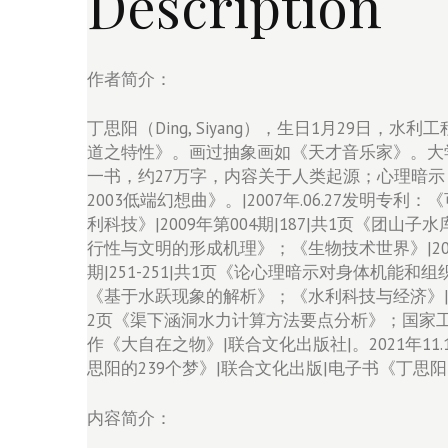
Description
作者简介：
丁思阳（Ding, Siyang），生日1月2
道之特性》。画过抽象画如《天才音乐家》。大学
一书，约27万字，内容关于人类起源；心理暗
2003低端幻想曲》。|2007年.06.27发明专利
利科技》|2009年第004期|187|共1页《团山子
行性与文明的形成机理》；《生物技术世界》|2013
期|251-251|共1页《论心理暗示对身体机能和组织
《基于水跃现象的解析》；《水利科技与经济》|2014
2页《渠下涵洞水力计算方法要点分析》；国家工程技术
作《大自在之物》|联合文化出版社|。2021年11.
思阳的239个梦》|联合文化出版|电子书《丁思
内容简介：