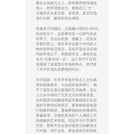
要在认知能力之上，将所看所想传递给
他人，即所谓表达力。拥有此三“力”，
才能对石头多方面、多角度、多层次地
进行分析、解读和综合感悟。
笔者有方玛瑙石，正面像20世纪50年代
的农村女子，反面看却是一位帅气的农
村男子。无论从轮廓、面貌上，还是从
穿着打扮上，都非常符合那个年代的人
物外形和生活状态，且似乎是生活在相
同的环境之下。再联想开去，遂将其命
名为“夫妻永结一石”。这个名字不仅切
实描述了该观赏石本身的特点，更抒发
了对天长地久的爱情的向往。
升华层面：艺术升华是对赏石人文化素
养的高级要求。大自然的鬼斧神工，赋
予了观赏石变幻莫测的艺术效果，也让
人们从中得到了无穷无尽的审美享受。
但对观赏石的解读和提升要根据石头自
身的天然特征和形态，要有根有据地进
行想象和联想，遵循事物的自然规律和
普遍真理，才能把具体的个人感悟上升
到抽象的艺术表现。切忌天马行空漫天
空想，那样不仅会使对观赏石的解读文
不对题、词不达意，更会使赏石的韵味