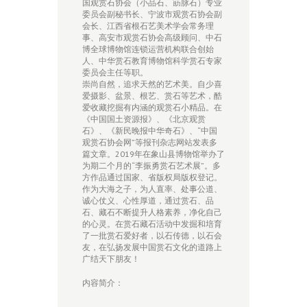
国观赏石协会（小品石、筯脉石）专业
委员会副秘书长、宁波市观赏石协会副
会长、江西省根石艺美术学会常务理
事、高安市观赏石协会高级顾问、中石
博全球博物馆连锁运营机构联合创始
人、中华赏石教育博物馆科学赏石专家
委员会主任等职。
崇尚自然，追求天然的艺术美。自少喜
爱摄影、盆景、根艺、赏石等艺术，酷
爱收藏挖掘有内涵的观赏石小精品。在
《中国国土资源报》、《北京观赏
石》、《新民晚报中华奇石》、“中国
观赏石协会网”等报刊杂志网站发表多
篇文章。2019年在象山县博物馆举办了
为期二个月的“李振勇赏石艺术展”。多
方作品通过国家、省版权局版权登记。
作为大海之子，为人直率、处事公道、
诚心仗义、心性厚道，通过赏石、品
石、藏石不断提升人格素养，净化自己
的心灵。在赏石藏石活动中发掘和培育
了一批赏石爱好者，以石传德，以石会
友，在弘扬发展中国赏石文化的道路上
广结天下朋友！
内容简介：
……