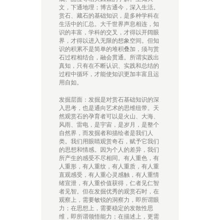
文，下通地理；博古通今，深入生活。
赏石、藏石的基础知识，是多种学科在
生活中的汇总。大千世界声息相连，知
识的丰富，学科的交叉，才得以开阔眼
界，才得以进入无限的想象空间。但知
识的积累不是简单的堆积叠加，须与赏
石过程相结合，融会贯通。所谓实践出
真知，只有在不断认识、实践和总结的
过程中循环，才能使知识更加丰富且运
用自如。
发掘层面：发掘是对赏石基础知识的深
入思考，也是通向艺术的思维纽带。天
然观赏石的孕育者可以是火山、大海、
风雨、雷电，是宇宙，是岁月，是整个
自然界，而发掘者和描绘者是我们人
类。我们用眼睛观赏奇石，赋予它我们
的思想和情感。因为个人的差异，我们
所产生的感受不尽相同。有人重色，有
人重形，有人重纹，有人重质，有人重
直观感受，有人重心灵感触，有人重情
绪宣泄，有人重价值获得，仁者见仁智
者见智。但在发掘优秀的观赏石时，在
观察上，需要敏锐的洞察力，即所谓眼
力；在思想上，需要稳定的发散性思
维，即所谓领悟能力；在描述上，更需