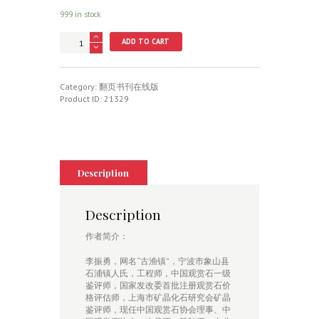
999 in stock
古
ADD TO CART
渔
镇
赏
石
Category:
翻页书刊在线版
艺
Product ID:
21329
术
quantity
Description
Description
作者简介：
李振勇，网名“古渔镇”，宁波市象山县
石浦镇人氏，工程师，中国观赏石一级
鉴评师，国家发改委首批注册观赏石价
格评估师，上海市矿晶化石研究会矿晶
鉴评师，现任中国观赏石协会理事、中