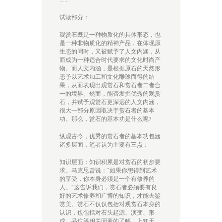
试读部分：
观赏石既是一种物质化的具体形态，也
是一种非物质化的精神产品，在体现原
生态的同时，又被赋予了人文内涵，从
而成为一种适合时代要求的文化时尚产
物。而人文内涵，是根据原石的天然形
态予以艺术加工和文化雕琢而得的结
果，从而表现出观赏石和赏石者二者合
一的境界。然而，能否发掘优秀的观赏
石，并赋予观赏石更深远的人文内涵，
很大一部分原因取决于赏石者的基本
功。那么，赏石的基本功是什么呢?
纵观古今，优秀的赏石者的基本功包涵
诸多层面，笔者认为主要有三点：
知识层面：知识积累是对赏石的初步要
求。马克思曾说：“如果你想得到艺术
的享受，你本身必须是一个有修养的
人。”这告诉我们，赏石者必须要有良
好的艺术修养和广博的知识，才能去鉴
赏美。赏石不仅仅包括对观赏石本身的
认识，也包括对石头起源、演变、形
成、品位等相关因素的了解。上知天