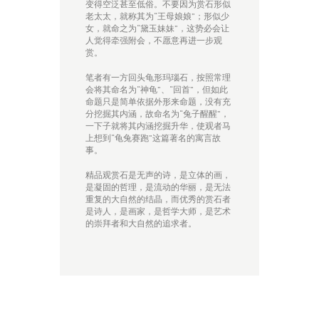
变得空泛甚至低俗。不要因为赏石形似
老太太，就称其为“王母娘娘”；形似少
女，就命之为“黛玉妹妹”，这势必会让
人觉得牵强附会，不愿意再进一步观
赏。
笔者有一方回头龟形玛瑙石，按照常理
会将其命名为“神龟”、“回首”，但如此
命题只是简单依据外形来命题，没有充
分挖掘其内涵，故命名为“兔子醒醒”，
一下子就将其内涵挖掘升华，使观者马
上想到“龟兔赛跑”这篇著名的寓言故
事。
精品观赏石是无声的诗，是立体的画，
是凝固的哲理，是流动的华丽，是无法
重复的大自然的结晶，而优秀的赏石者
是诗人，是画家，是哲学大师，是艺术
的崇拜者和大自然的追求者。