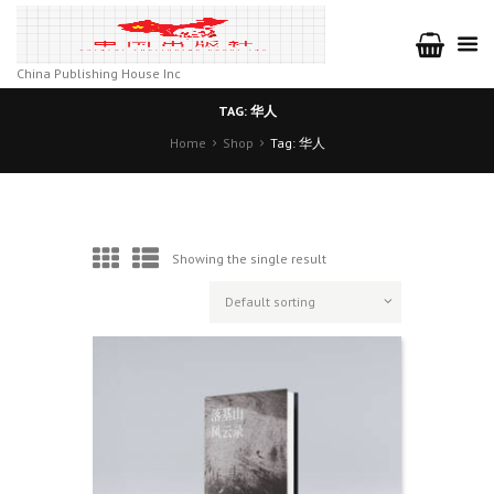
China Publishing House Inc
TAG: 华人
Home
Shop
Tag: 华人
Showing the single result