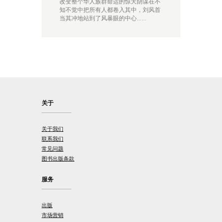
改变整个华人族群命运的惊天阴谋在不
知不觉中把所有人都卷入其中，刘风首
当其冲地站到了风暴眼的中心……
关于
关于我们
联系我们
常见问题
图书出版条款
服务
出版
市场营销