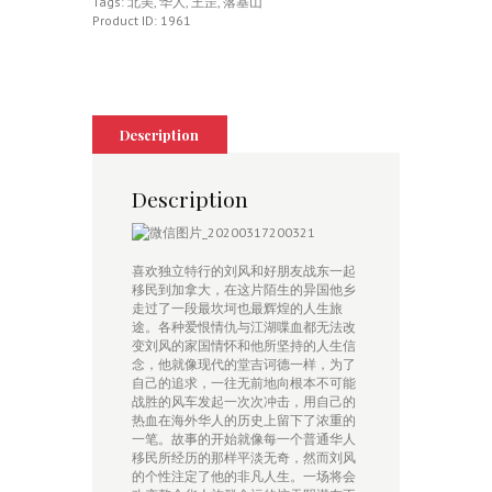
录
Tags:
北美
,
华人
,
王罡
,
落基山
quantity
Product ID:
1961
Description
Description
喜欢独立特行的刘风和好朋友战东一起
移民到加拿大，在这片陌生的异国他乡
走过了一段最坎坷也最辉煌的人生旅
途。各种爱恨情仇与江湖喋血都无法改
变刘风的家国情怀和他所坚持的人生信
念，他就像现代的堂吉诃德一样，为了
自己的追求，一往无前地向根本不可能
战胜的风车发起一次次冲击，用自己的
热血在海外华人的历史上留下了浓重的
一笔。故事的开始就像每一个普通华人
移民所经历的那样平淡无奇，然而刘风
的个性注定了他的非凡人生。一场将会