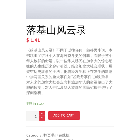
落基山风云录
$
1.41
《落基山风云录》不同于以往任何一部移民小说。本
书跳出了讲述个人在海外奋斗史的俗套，着眼于整个
华人族群的命运，以一位华人移民在加拿大的惊心动
魄的人生经历来穿针引线，结合加拿大社会现状，用
架空历史故事的手法，把曾经发生和正在发生的影响
中加两国关系的重大事件如“孟晚舟事件”加以演绎，
对未来的加拿大社会走向和旅加华人的命运做出了大
胆的预测，对人性以及华人族群的国民劣根性进行了
深刻剖析。
999 in stock
落
ADD TO CART
基
山
风
云
Category:
翻页书刊在线版