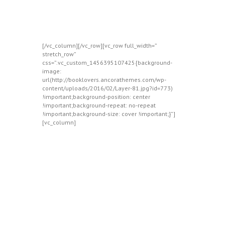
[/vc_column][/vc_row][vc_row full_width=”
stretch_row”
css=”.vc_custom_1456395107425{background-
image:
url(http://booklovers.ancorathemes.com/wp-
content/uploads/2016/02/Layer-81.jpg?id=773)
!important;background-position: center
!important;background-repeat: no-repeat
!important;background-size: cover !important;}”]
[vc_column]
Stay In Touch
with Our
Updates