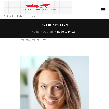
China Publishing House Inc
ROBERTA PRISTON
Home
Authors
Roberta Priston
[vc_row][vc_column]