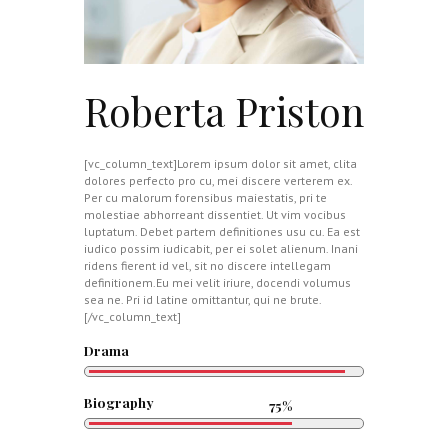
Roberta Priston
[vc_column_text]Lorem ipsum dolor sit amet, clita
dolores perfecto pro cu, mei discere verterem ex.
Per cu malorum forensibus maiestatis, pri te
molestiae abhorreant dissentiet. Ut vim vocibus
luptatum. Debet partem definitiones usu cu. Ea est
iudico possim iudicabit, per ei solet alienum. Inani
ridens fierent id vel, sit no discere intellegam
definitionem.Eu mei velit iriure, docendi volumus
sea ne. Pri id latine omittantur, qui ne brute.
[/vc_column_text]
Drama
95%
Biography
75%