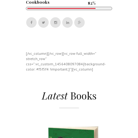
Cookbooks
82%
[/vc_column][/vc_row][vc_row full_width=”
stretch_row”
css=”.vc_custom_1456408097084{background-
color: #f5f5f4 !important;}”][vc_column]
Latest
Books