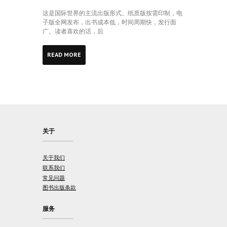
这是国际世界的主流出版形式。纸质版按需印制，电
子版全网发布，出书成本低，时间周期快，发行面
广。读者喜欢的话，后
READ MORE
关于
关于我们
联系我们
常见问题
图书出版条款
服务