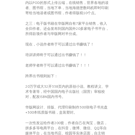
内以POD的形式上传云端，在线销售，世界各地的读
者、图书馆，当地下单，当地海德堡数码机即时印刷
寄给当地读者或图书馆，作者得版税10个点。
之三：电子版书籍在华版网自有7家平台销售，收入
全归作者。还会发布到国内国外20多家电子书平台，
所得款项作者与华版网对半分成。
现在，小说作者终于可以通过出书赚钱了！
培训讲师终于可以通过出书赚钱了！！
老师学者终于可以通过出书赚钱了！！！
跨界出书细则如下：
20万字或大32开338页内的原创小说、教程讲义、学
术专著等，经中国国内电子出版社（国营）审核校
对，配发ISBN国内书号。
华版网设计、排版、代理印刷制作300张电子书光盘
+300本纸质版书籍，盒装塑封。
一次性发运给作者200套，作者自己在淘宝，微店，
拼多多等电商平台，在抖音，微博、微信、QQ等自
媒体平台，在当地书店、校园等实体店面，自主销