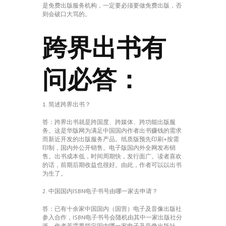
是免费出版服务机构，一定要必须要做免费出版，否
则会破口大骂的。
跨界出书有
问必答：
1. 简述跨界出书？
答：跨界出书就是跨国度、跨媒体、跨功能出版服
务。这是华版网为满足中国国内作者出书赚钱的需求
而新近开发的出版服务产品。纸质版预先印刷+按需
印制，国内外公开销售。电子版国内外全网发布销
售。出书成本低，时间周期快，发行面广。读者喜欢
的话，前期后期收益也很好。由此，作者可以以出书
为生了。
2. 中国国内ISBN电子书号由哪一家去申请？
答：已有十余家中国国内（国营）电子及音像出版社
参入合作，ISBN电子书号会随机由其中一家出版社分
派。作者若需要指定国内哪一家电子及音像出版社，