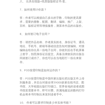
八、 出具在线版+纸质版版权证书-套。
7、如何使用计价器？
答：作者可以根据自己多出的字数，印制的更高要
求，需要的册数，配图、翻译、编辑、推广、上架、
百科、版权证明等增值服务，测算本作品的出版价。
8、 如何签订电子合同？
答：请把作品名称、作者真实姓名、身份证号、通讯
地址、手机号、邮箱等基础信息告知对接编辑。对接
编辑会给你出具一份电子合同，你收到后在手机屏幕
上签字，拍照身份证后提交。具备法律效应的出版合
同就签订成功了。你也可以在当地彩打一份出来留
存。
9、POD按需印制是如何运作的？
答：POD按需印制是中国作家出版社把出版文件上传
到服务器，并后台对接全球39000多家在线书店、图
书馆、大学校园出版打印接口。世界各地的读者或图
书馆若需要本书，即可付费。所属地最近的数码打印
机会将本书印制出来发到读者手中。
10、 作者可以要求印制多少本实体书籍？