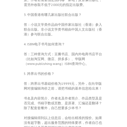
需另外收取不低于2000元的指定出版费。
3. 中国香港有哪几家出版社联合出版？
答：小说文学类作品由中国作家出版社（香港）参入
联合出版。非小说文学类书籍由中国人文出版社（香
港）参与联合出版。
4. ISBN电子书号如何查询？
答：三种查询方式：豆瓣书店、国内外电商书店平台
（比如淘宝网、微店、拼多多）、华版网
（www.publishing.wang）ISBN查询中心。
5. 跨界出书的价格？
答：跨界出书基础价格为19999元，另外，在向华版
网对接编辑询价之前，请把书稿的基本信息给出来！
书名及内容简介、作者名及作者简介、作品类型及是
否完成、书稿字数或页数、是原著、汇编还是翻译？
除了配套套餐外，自己想要多少本书？
对接编辑得到以上信息后，会给出精准的报价。如果
没有超字数，超出服务范围的特殊要求，作者自己也