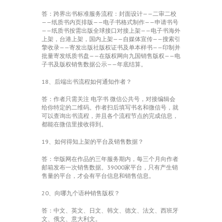
答：跨界出书标准服务流程：封面设计——二审二校
——纸质书内页排版——电子书格式制作——申请书号
——纸质书按需出版全球接口对接上架——电子书海外
上架，台港上架，国内上架——自媒体宣传——搜索引
擎收录——寄发出版社版权证书及单本样书——印制并
批量寄发纸质书盘——在版权网向九国销售版权——电
子书及版权销售数据公示——年底结算。
18、后端出书流程如何通知作者？
答：作者只需关注 电字书 微信公共号，对接编辑会
给你特定的二维码。作者扫后填写书名和微信号，就
可以查询出书流程，并且各个流程节点的完成信息，
都能在微信里接收得到。
19、如何得知上架的平台及销售数据？
答：华版网在作品的三年服务期内，每三个月向作者
邮箱发布一次销售数据。39000家平台，只有产生销
售量的平台，才会有平台信息和销售信息。
20、向哪九个语种销售版权？
答：中文、英文、日文、韩文、德文、法文、西班牙
文、俄文、意大利文。