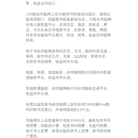
售，收益全归自己。
100套由华版网上交30套样书样盘供出版社、新闻出
版管理部门、国家图书馆备案留存后，70套在华版网
自有七家联盟平台，在淘宝店，微店、拼多多，摩
点、今日头条店等电商平台，在新浪、搜狐、网易、
抖音等自媒体平台展示、宣传、销售，收益归华版网
所有。
电子书由华版网发布到京东，当当，国内外亚马逊，
掌阅，新华书店九月，天猫，QQ阅读，苹果书店，
谷歌等书店销售。收益对半分成。
电影、电视、游戏版权，由华版网推介到国内外影视
游版权平台。收益对半分成。
其他附属版权，由华版网推介到全球版权交易平台。
收益对半分成。
按需出版纸质书由华版网上架到全球39000家Pod数
码印制书店接口。作者得版税的10个点。
华版网以上全套服务打包价19999元。服务包含书号
管理费，排版设计费，纸质书印制费，光盘印制费，
电子书上架费，按需出版纸质书上架费，新书宣传推
广费等。