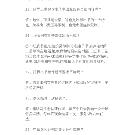
25、跨界出书包含电子书出版服务全部内容吗？
答：包含，而且是全部。这也是跨界出书的一大特
点。跨界出书无国界限制，也无出版媒体限制。
26、华版网有哪些媒体出版形式？
答：纸质书籍,包括按需印刷书籍;电子书;有声读物和
口语单词音频;视频,教育和贸易头衔;地图;日历和日记;
混合媒体,如书+ CD或教科书+学生作业簿+教师指南;
新书,如浴书和有声书;挂图,抽认卡和其他教育材料。
27、跨界出书稿件过审要求严格吗？
答：跨界出书首先要经过国内正式出版的审核关，要
求必定严格。
28、多久结算一次稿费？、
答：华版网注册认证作者，每三个月会告知一次全球
售卖详情。每年底现金结算一次。服务3到六年任
选。
29、申请版权证书需要另外付费吗？