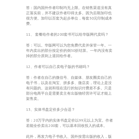
答：国内国外作者印制均无上限。在销售渠道没有真
正落实前，并不建议作者印得太多。因为后期加印也
很方便。加印以百套为起步单位，每套30元印制成本
费。
11、 套餐给作者的200套书可以给华版网代卖吗？
答：可以。华版网可以为您免费代卖并保管一年。一
年内卖出的部分按定价的倒30折结算。一年内没有卖
掉的部分原则上退回给作者。
12、作者可以自己卖电子版的书籍吗？
答：作者在自己的微信号、自媒体、朋友圈卖自己的
电子书，以及在淘宝、拼多多、微店卖，理论上是没
有问题的。这就和现在流行的知识付费差不多。只是
部分电商平台是需要卖主有出版物经营许可证才能上
架售卖。
13、实体书盘定价多少合适？
答：20万字内的实体书盘定价以99元以上为宜。作者
若能全价卖出200套，可以基本回收投入的成本。
此外，再发力电子书收入、国外按需出版的收入，版