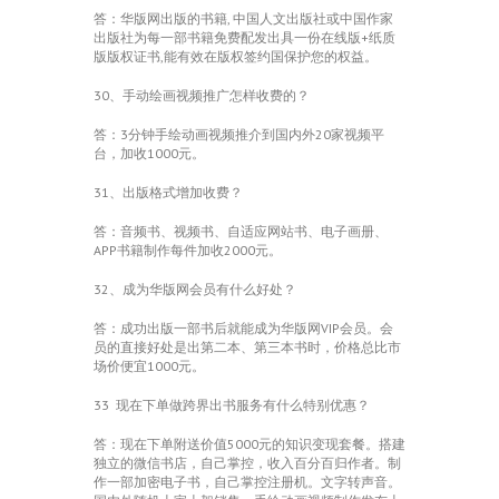
答：华版网出版的书籍, 中国人文出版社或中国作家
出版社为每一部书籍免费配发出具一份在线版+纸质
版版权证书,能有效在版权签约国保护您的权益。
30、手动绘画视频推广怎样收费的？
答：3分钟手绘动画视频推介到国内外20家视频平
台，加收1000元。
31、出版格式增加收费？
答：音频书、视频书、自适应网站书、电子画册、
APP书籍制作每件加收2000元。
32、成为华版网会员有什么好处？
答：成功出版一部书后就能成为华版网VIP会员。会
员的直接好处是出第二本、第三本书时，价格总比市
场价便宜1000元。
33 现在下单做跨界出书服务有什么特别优惠？
答：现在下单附送价值5000元的知识变现套餐。搭建
独立的微信书店，自己掌控，收入百分百归作者。制
作一部加密电子书，自己掌控注册机。文字转声音。