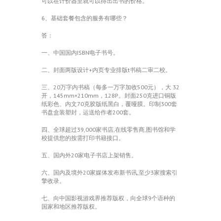
可以在计价器里就可以得出出书的价格。
6、基础套餐包含的服务有哪些？
答：
一、中国国内ISBN电子书号。
二、封面两版设计+内页专业排版t书稿二审二校。
三、20万字内书稿（每多一万字加收500元），大 32
开，145mm×210mm，128P。封面250克进口铜版
纸彩色、内文70克胶版纸黑白，覆哑膜。印制300套
书盘盒装塑封，运送给作者200套。
四、全球超过39,000家书店,在线零售商,图书馆和学
校提供您的按需打印书籍接口。
五、国内外20家电子书店上架销售。
六、国内及境外20家媒体发布新书讯,至少3家搜索引
擎收录。
七、向中国影视游戏界推荐版权，向全球9个语种的
国家和地区推荐版权。