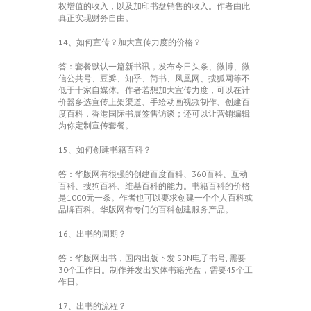
权增值的收入，以及加印书盘销售的收入。作者由此
真正实现财务自由。
14、如何宣传？加大宣传力度的价格？
答：套餐默认一篇新书讯，发布今日头条、微博、微
信公共号、豆瓣、知乎、简书、凤凰网、搜狐网等不
低于十家自媒体。作者若想加大宣传力度，可以在计
价器多选宣传上架渠道、手绘动画视频制作、创建百
度百科，香港国际书展签售访谈；还可以让营销编辑
为你定制宣传套餐。
15、如何创建书籍百科？
答：华版网有很强的创建百度百科、360百科、互动
百科、搜狗百科、维基百科的能力。书籍百科的价格
是1000元一条。作者也可以要求创建一个个人百科或
品牌百科。华版网有专门的百科创建服务产品。
16、出书的周期？
答：华版网出书，国内出版下发ISBN电子书号, 需要
30个工作日。制作并发出实体书籍光盘，需要45个工
作日。
17、出书的流程？