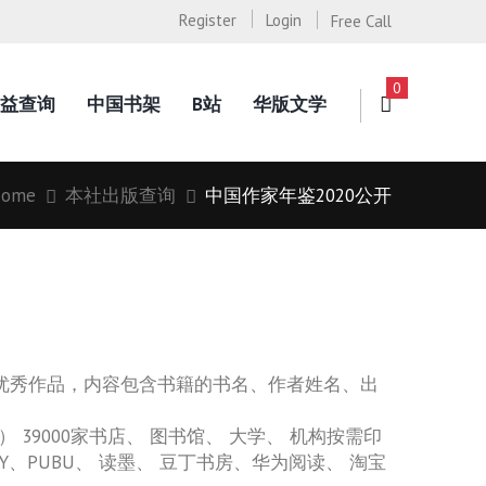
Register
Login
Free Call
0
益查询
中国书架
B站
华版文学
ome
本社出版查询
中国作家年鉴2020公开
多部优秀作品，内容包含书籍的书名、作者姓名、出
39000家书店、 图书馆、 大学、 机构按需印
、PUBU、 读墨、 豆丁书房、华为阅读、 淘宝