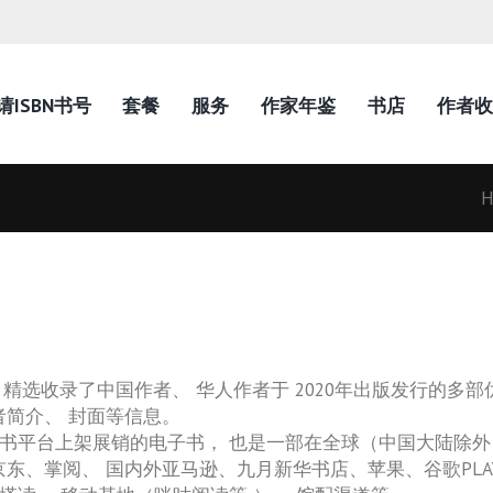
请ISBN书号
套餐
服务
作家年鉴
书店
作者收
H
 精选收录了中国作者、 华人作者于 2020年出版发行的
者简介、 封面等信息。
子书平台上架展销的电子书， 也是一部在全球（中国大陆除外） 
东、掌阅、 国内外亚马逊、九月新华书店、苹果、谷歌PLAY