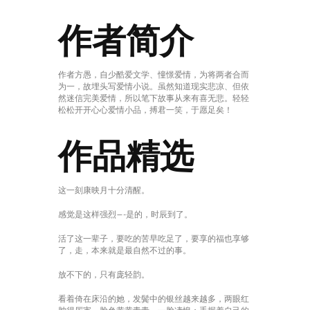
作者简介
作者方愚，自少酷爱文学、憧憬爱情，为将两者合而
为一，故埋头写爱情小说。虽然知道现实悲凉、但依
然迷信完美爱情，所以笔下故事从来有喜无悲。轻轻
松松开开心心爱情小品，搏君一笑，于愿足矣！
作品精选
这一刻康映月十分清醒。
感觉是这样强烈—-是的，时辰到了。
活了这一辈子，要吃的苦早吃足了，要享的福也享够
了，走，本来就是最自然不过的事。
放不下的，只有庞轻韵。
看着倚在床沿的她，发鬓中的银丝越来越多，两眼红