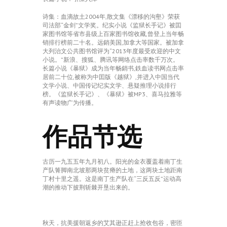
诗集：血滴故土2004年,散文集《漂移的沟壑》荣获
司法部“金剑”文学奖。纪实小说《监狱长手记》被囯
家图书馆等省市县级上百家图书馆收藏,曾登上当年畅
销排行榜前二十名。远銷美国,加拿大等国家。被加拿
大列治文公共图书馆评为“2013年度最受欢迎的中文
小说。”新浪、搜狐、腾讯等网络点击率数千万次。
长篇小说《暴狱》成为当年畅銷书,鉄血读书网点击率
居前二十位,被称为中囯版《越狱》,并进入中国当代
文学小说、中国传记纪实文学、悬疑推理小说排行
榜。《监狱长手记》、《暴狱》被MP3、喜马拉雅等
有声读物广为传播。
作品节选
古历一九五五年九月初八。阳光的金衣覆盖着南丁生
产队箐脚南北坡那两块贫瘠的土地，这两块土地距南
丁村十里之遥。这是南丁生产队在“三反五反”运动高
潮的推动下披荆斩棘开垦出来的。
秋天，抗美援朝返乡的艾其逊正赶上抢收包谷，密匝