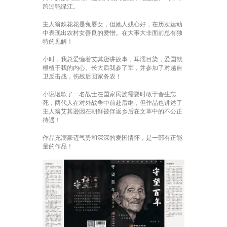
跨过鸭绿江。
主人翁鉄花花是兔唇女，但她人残心好，在历次运动
中表现出农村女善良的爱憎。在大事大非面前总有独
特的见解！
小时，我总爱缠着艾其逊讲故事，耳濡目染，爱囯就
根植于我的内心。长大后我参了军，并参加了对越自
卫反击战，伤残后回家务农！
小说讴歌了一名战士在囯家民族需要时敢于舎生忘
死，两代人在对外战争中前赴后继，但作品也讲述了
主人翁艾其逊因在朝鲜被俘返乡后在文革中的不公正
待遇！
作品充满豪迈气势和深深的爱囯情怀，是一部有正能
量的作品！