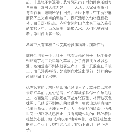
赶。十里地不算遥远，从箐脚到南丁村的路像蚯蚓弯
弯曲曲。农村人体力好，干一天活，大家提着镰刀，
背着竹篓，嘻嘻哈哈往回走。天暗下来，空中密密麻
麻扔下星光点点的黑粒子。夜间活动的动物蠢蠢欲
动，白天斑驳陆离、赤橙黄绿的山光水色正沉入暮霭
的灰暗之中。百鸟归巢，蝾螈入水。人们说笑嬉闹
着，像叫闹山雀一般。
暮霭中只有陈桂兰和艾其逊步履蹒跚，踟躇在后。
陈桂兰腆着一个大肚子，拖着疲倦的身子，蜗牛般走
到距南丁村二公里远的草坡，肚子疼得实在难以忍
受，她知道走不到家就要生产了，遂一屁股坐在草坡
上，血已浸透裤裆，她感到血水流出阴部，娃娃的头
颅刹那间拱了出来。
她左顾右盼，灰暗的四周已经没人了，或许自己就是
最后打单的，她心想着。坐在草坡柔软似坐在羊毛毯
上。地面湿润，蚂蚁还在草丛东张西望。林莽被夜色
抹黑，已经听不到鸟儿的啼啾声，猿猴山鸡的喧闹声
也渐行渐远，天地间一片让人毛骨悚然的幽暗。仿佛
世间一切呼吸均已停止，只有飕飕作响的山风伴着陈
桂兰的心跳，她“哎唷哎唷”地呻吟着。这是陈桂兰生
的第五个孩子，她异常老道，她扔下镰刀，跨下裤
子。