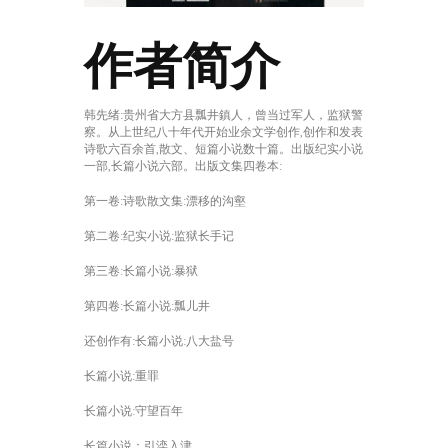
作者简介
韩先绪:贵州省大方县瓢井鎮人，曾当过军人，监狱警
察。从上世纪八十年代开始业余文学创作,创作和发表
诗歌六百余首,散文、短篇小说数十篇。出版纪实小说
一部,长篇小说六部。出版文集四卷本:
第一卷:诗歌散文集:漂移的沟壑
第二卷:纪实小说:监狱长手记
第三卷:长篇小说:暴狱
第四卷:长篇小说:瓢儿井
还创作有:长篇小说:八大盐号
长篇小说:重罪
长篇小说:守望百年
长篇小说：引滦入津