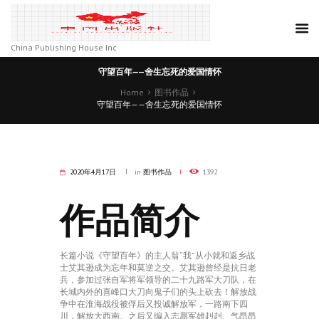
China Publishing House Inc
守望百年——舍生忘死的爱国情怀
Home
图书作品
守望百年——舍生忘死的爱国情怀
2020年4月17日
in
图书作品
1392
​作品简介
长篇小说《守望百年》的主人翁“我”从小就和返乡战
士艾其逊成为忘年和莫逆之交。艾其逊曾经是抗日老
兵，参加过张自军将军领导的二十九路军大刀队，在
长城内外的喜峰口大刀向鬼子们的头上砍去！解放战
争中在淮海战役被俘后又投诚解放军，一路南下四
川，解放大西南。之后又编入志愿军雄赳赳、气昂昂