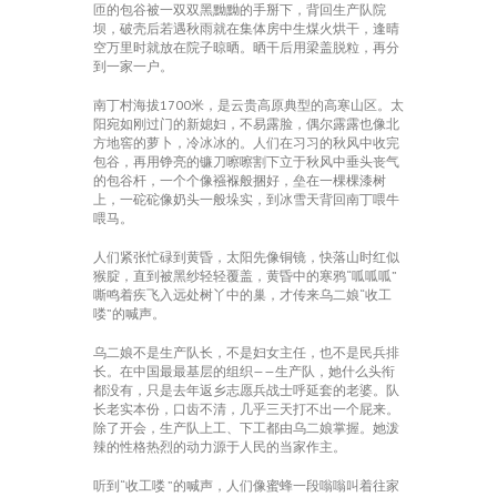
匝的包谷被一双双黑黝黝的手掰下，背回生产队院
坝，破壳后若遇秋雨就在集体房中生煤火烘干，逢晴
空万里时就放在院子晾晒。晒干后用梁盖脱粒，再分
到一家一户。
南丁村海拔1700米，是云贵高原典型的高寒山区。太
阳宛如刚过门的新媳妇，不易露脸，偶尔露露也像北
方地窖的萝卜，冷冰冰的。人们在习习的秋风中收完
包谷，再用铮亮的镰刀嚓嚓割下立于秋风中垂头丧气
的包谷杆，一个个像襁褓般捆好，垒在一棵棵漆树
上，一砣砣像奶头一般垛实，到冰雪天背回南丁喂牛
喂马。
人们紧张忙碌到黄昏，太阳先像铜镜，快落山时红似
猴腚，直到被黑纱轻轻覆盖，黄昏中的寒鸦“呱呱呱”
嘶鸣着疾飞入远处树丫中的巢，才传来乌二娘“收工
喽”的喊声。
乌二娘不是生产队长，不是妇女主任，也不是民兵排
长。在中国最最基层的组织——生产队，她什么头衔
都没有，只是去年返乡志愿兵战士呼延套的老婆。队
长老实本份，口齿不清，几乎三天打不出一个屁来。
除了开会，生产队上工、下工都由乌二娘掌握。她泼
辣的性格热烈的动力源于人民的当家作主。
听到“收工喽 ”的喊声，人们像蜜蜂一段嗡嗡叫着往家