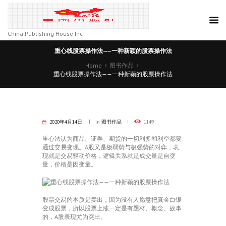
China Publishing House Inc
重心线股票操作法——一种新颖的股票操作法
Home
图书作品
重心线股票操作法——一种新颖的股票操作法
2020年4月14日
in
图书作品
1149
重心法认为商品、证券、期货的一切利多和利空都要
通过交易变现。A股又是极弱势与极强势的对弈，表
现就是交易驱动价格，逻辑关系就是成交量是自变
量，价格是因变量。
股票交易的本质是卖出，因为没有人愿意把真金白银
变成股票，所以股票上涨一定是有题材、概念、故事
的，A股表现尤为突出。