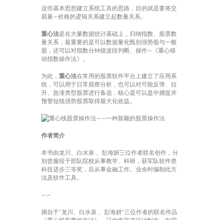
这些基本思想建立系统工具的思路，目的就是要将交
易量—价格的逻辑关系建立起数量关系。
重心法
是在大量数据统计基础上，归纳指数、股票数
量关系，最重要的是可以数据量化甄别强势股与一般
股，还可以对指数分钟级波段判断、操作—《重心移
动指数操作法》。
为此，
重心法
在常用的股票软件平台上建立了应用系
统，可以用于日常观察分析，也可以对可能反弹、拉
升、急涨类型股票进行备选，核心是可以盘中捕捉并
预警短线强势股票取得最大化收益。
作者简介
本书由龙川、白水泉 、彭海妍三位作者联名创作，分
别曾服役于部队院校从事教学、科研，获军队软件类
科技进步三等奖，后从事金融工作。业余时编制此方
法及软件工具。
——
摘自于“龙川、白水泉 、彭海妍”三位作者的联名作品