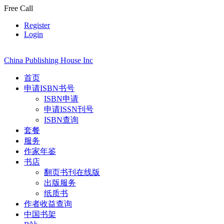
Free Call
Register
Login
China Publishing House Inc
首页
申请ISBN书号
ISBN申请
申请ISSN刊号
ISBN查询
套餐
服务
作家年鉴
书店
翻页书刊在线版
出版服务
纸质书
作者收益查询
中国书架