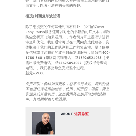
务，我们专业的内部撰稿人将评估和塑造您提供的封
面文字，以吸引潜在购买者的兴趣。
概况| 封面复印波兰语
除了您提交的任何其他封面材料外，我们的Cover
Copy Polish服务还可以对您的书籍的封底文本，精装
防尘套折页（如果适用），作者简介和主题演讲进行
审查和优化。我们通常可以在
一周内
完成此服务，具
体取决于我们的工作队列和工作的复杂性。要了解更
多信息或订购我们的波兰封面复印服务，请致电
400-
1780-360
（华版网咨询电话）或
13926521985
（按
需出版免费电话）或
15623894027
（版权书号查询
电话）。我们将指导您完成整个过程。
新元439.00
免责声明：价格如有更改，恕不另行通知。所列价格
不包括任何适用的销售，使用，消费税，增值，商品
和服务或其他税费，这些费用将在购买时加到总额
中。其他限制也可能适用。
ABOUT
运营总监