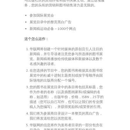
与出版社区的其他作者和图书买家互动。通过这项服
务，您的头衔的营销和图书销售潜力是无限的。
参加国际展览会
展览目录中的整页黑白广告
新闻稿运动必备 – 1000个网点
这个怎么运作：
华版网将创建一个针对媒体的原创且引人注目的
新闻稿，并引导读者注意您参与所选择的图书展
览。新闻稿将播放给传统媒体和新媒体以及数千
名感兴趣的读者。
在您选择的节目中，您的图书将根据其在图书馆
展览中的杜威十进制主题类别或按字母顺序由国
际场地的出版商分配一个编号。
您的图书在展览目录中的条目将包括其标题，您
作为作者的名称（以及插图画家和/或编辑的名
称，如适用），出版年份，价格，ISBN，25字的
描述（您可以自己写作，也可以让我们的专业撰
稿人为您编写），并获得奖励和/或荣誉的引用。
我们将为参展商目录设计一本整页的黑白广告，
我们将发送给您以供您批准。
华版网的信息将作为发布者目录的一部分包含在
目录中，并附有所有相关的联系和分发信息。