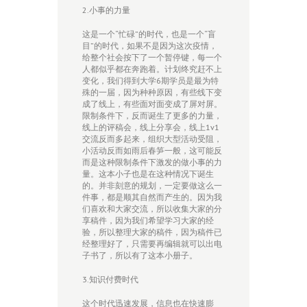
2.小事的力量
这是一个“忙碌”的时代，也是一个“盲
目”的时代，如果不是因为这次疫情，
给整个社会按下了一个暂停键，每一个
人都似乎都在奔跑着。计划终究赶不上
变化，我们得到大学6期学员是最为特
殊的一届，因为种种原因，有些线下变
成了线上，有些面对面变成了屏对屏。
限制条件下，反而诞生了更多的力量，
线上的评稿会，线上分享会，线上1v1
交流反而多起来，组织大型活动受阻，
小活动反而如雨后春笋一般，这可能反
而是这种限制条件下激发的做小事的力
量。这本小子也是在这种情况下诞生
的。并非刻意的规划，一定要做这么一
件事，都是顺其自然而产生的。因为我
们喜欢和大家交流，所以收集大家的分
享稿件，因为我们希望学习大家的经
验，所以整理大家的稿件，因为稿件已
经整理好了，只需要再编辑就可以出电
子书了，所以有了这本小册子。
3.知识付费时代
这个时代迅速发展，信息也在快速膨