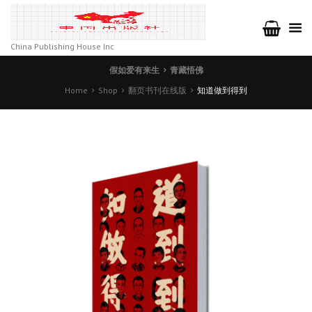
China Publishing House Inc
假如爱有来生
青藏悟佛
Home
Shop
翻页书刊在线版
知道做到得到