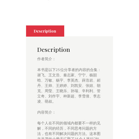
quantity
Description
Description
作者简介：
本书是以下25位分享者的内容的合集：
谢飞、王文浩、秦志家、宁宁、杨韶
晗、万敏、杨宇、李英杰、薛浩岩、郝
丹、王帅、王婷婷、刘凯安、张妞、朝
克、周莹、王晓乐、孙瑞、辛利利、管
立奇、刘作宇、种新超、李雪倩、李志
凌、萌叔。
内容简介：
每个人在不同的领域内都要不一样的见
解，不同的经历，不同思考问题的方
法，也有不同解决问题的方法。这本图
文并茂的小册子汇聚了25个人践行“知