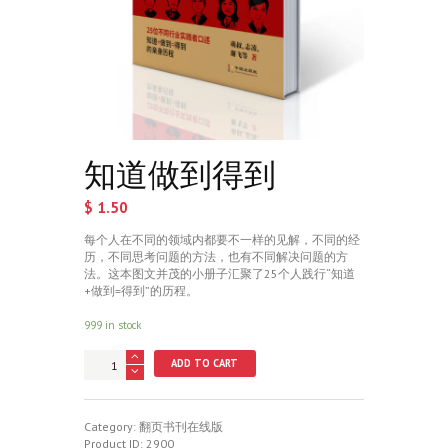
知道做到得到
$
1.50
每个人在不同的领域内都要不一样的见解，不同的经
历，不同思考问题的方法，也有不同解决问题的方
法。这本图文并茂的小册子汇聚了25个人践行“知道
+做到=得到”的历程。
999 in stock
知
ADD TO CART
道
做
到
得
Category:
翻页书刊在线版
到
Product ID:
2900