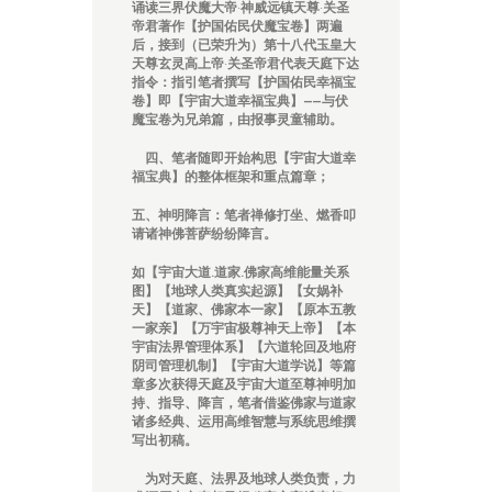
诵读三界伏魔大帝
·
神威远镇天尊
·
关圣
帝君著作
【护国佑民伏魔宝卷】
两遍
后
，
接到（已荣升为）第十八代玉皇大
天尊玄灵高上帝
·
关圣帝君代表天庭下达
指令：指引笔者撰写
【护国佑民幸福宝
卷】即【宇宙大道幸福宝典】——与伏
魔宝卷为兄弟篇，由报事灵童辅助。
四、笔者随即开始构思
【
宇宙大道幸
福宝典
】
的整体框架和重点篇章；
五、神明降言：
笔者禅修打坐、燃香叩
请诸神佛菩萨纷纷降言。
如【宇宙大道.道家.佛家高维能量关系
图】【地球人类真实起源】【女娲补
天】【道家、佛家本一家】【原本五教
一家亲】【万宇宙极尊神天上帝】【本
宇宙法界管理体系】【六道轮回及地府
阴司管理机制】【宇宙大道学说】等篇
章多次获得天庭及宇宙大道至尊神明加
持、指导、降言，
笔者借鉴佛家与道家
诸多经典、运用高维智慧与系统思维撰
写出初稿。
为对天庭、法界及地球人类负责，力