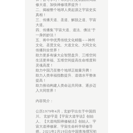
修大道、加快禅修境界提升！
二、揭秘整个地球人类起源之宇宙史实
真相！
三、传播天道、圣道、解脱之道、宇宙
大道。
四、传播集“宇宙大道、道法、佛法”于
一身的妙法！
五、将中华优秀传统文化精髓——神州
文化、圣贤文化、大道文化、大同文化
传播到全世界！
助力更多有缘大众智慧盘升、三维空间
生活更幸福、五维空间提高生命维度和
灵魂高度！
助力中国乃至整个地球正能量升腾！
助力人类幸福指数提升、道德水平整体
提高！
助力推动构建人类命运共同体、逐步迈
入大同世界！
内容简介：
公历1979年4月，玄妙宇出生于中国四
川。 玄妙宇是【宇宙大道学说】创始
人、【大道纯阳禅修秘法】创始人、宇
宙大道禅修家、宇宙生命科学研修导
师。2021年2月19日在中国青海撰写初