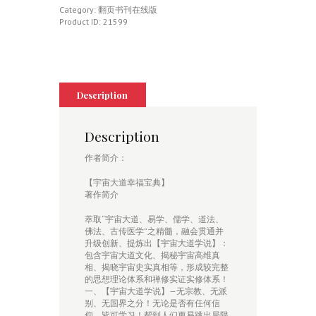
幸
Category:
翻页书刊在线版
福
Product ID:
21599
宝
典
quantity
Description
Description
作者简介：
【宇宙大道幸福宝典】
著作简介
萃取“宇宙大道、易学、儒学、道法、
佛法、古传医学”之精髓，融会贯通并
升级创新、提炼出【宇宙大道学说】：
包含宇宙大道文化、揭秘宇宙高维真
相、揭晓宇宙史实真相等，形成较完整
的思想理论体系和禅修实证实修体系！
一、【宇宙大道学说】—无宗教、无派
别、无国界之分！无论是否有任何信
仰，皆可学习！帮到人们更易跳出局限