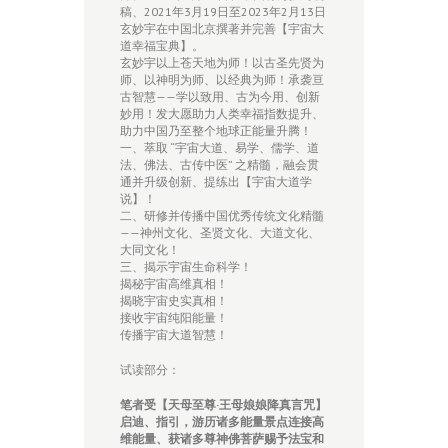
稿、2021年3月19日至2023年2月13日
玄妙宇在中国北京撰著并完善【宇宙大
道幸福宝典】。
玄妙宇以上苍天地为师！以古圣先贤为
师、以神明为师、以经典为师！承袭亘
古智慧——学以致用、古为今用、创新
妙用！发大愿助力人类幸福指数提升、
助力中国乃至整个地球正能量升腾！
一、萃取 “宇宙大道、易学、儒学、道
法、佛法、古传中医” 之精髓，融会贯
通并升级创新、提练出【宇宙大道学
说】！
二、研修并传播中国优秀传统文化精髓
——神州文化、圣贤文化、大道文化、
大同文化！
三、揭示宇宙生命科学！
揭秘宇宙高维真相！
揭晓宇宙史实真相！
接收宇宙纯阳能量！
传播宇宙大道智慧！
试读部分：
笔者受【
天母至尊·王母娘娘降真言咒】
启迪、指引，游历诸多能量景点连接高
维能量、获诸多尊神佛菩萨赐予
法宝和