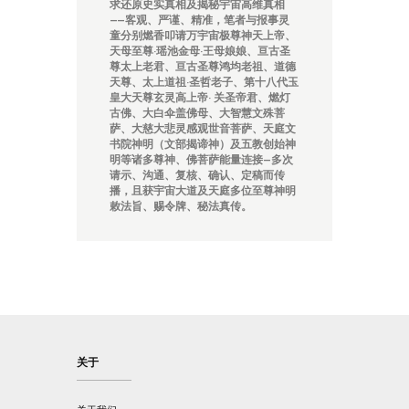
求还原史实真相及揭秘宇宙高维真相
——客观、严谨、精准，笔者与报事灵
童分别燃香叩请万宇宙极尊神天上帝、
天母至尊·瑶池金母·王母娘娘、亘古圣
尊太上老君、亘古圣尊鸿均老祖、道德
天尊、太上道祖·圣哲老子、第十八代玉
皇大天尊玄灵高上帝· 关圣帝君、燃灯
古佛、大白伞盖佛母、大智慧文殊菩
萨、大慈大悲灵感观世音菩萨、天庭文
书院神明
（
文部揭
谛神
）及五教创始神
明等诸多尊神、佛菩萨能量连接—
多次
请示、沟通、复核、确认、定稿而传
播，且获宇宙大道及天庭多位至尊神明
敕法旨、赐令牌、秘法真传。
关于