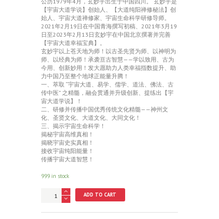
公历1979年4月，玄妙宇出生于中国四川。 玄妙宇是
【宇宙大道学说】创始人、【大道纯阳禅修秘法】创
始人、宇宙大道禅修家、宇宙生命科学研修导师。
2021年2月19日在中国青海撰写初稿、2021年3月19
日至2023年2月13日玄妙宇在中国北京撰著并完善
【宇宙大道幸福宝典】。
玄妙宇以上苍天地为师！以古圣先贤为师、以神明为
师、以经典为师！承袭亘古智慧——学以致用、古为
今用、创新妙用！发大愿助力人类幸福指数提升、助
力中国乃至整个地球正能量升腾！
一、萃取 “宇宙大道、易学、儒学、道法、佛法、古
传中医” 之精髓，融会贯通并升级创新、提练出【宇
宙大道学说】！
二、研修并传播中国优秀传统文化精髓——神州文
化、圣贤文化、大道文化、大同文化！
三、揭示宇宙生命科学！
揭秘宇宙高维真相！
揭晓宇宙史实真相！
接收宇宙纯阳能量！
传播宇宙大道智慧！
999 in stock
宇
ADD TO CART
宙
大
道