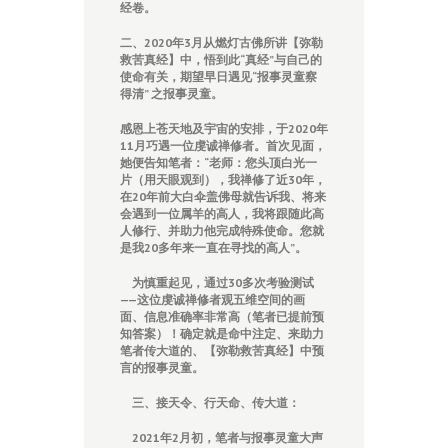
经卷
。
二、2020年3月从燃灯古佛所讲【弥勒
救苦真经】中，悟到此“真经”与自己的
使命有关，期望早日遇见“报事灵童察
得清” 之报事灵童。
感恩上苍天地及宇宙的安排，于2020年
11月巧遇一位虔诚禅修者。首次见面，
她便告知笔者：“老师：您头顶白光一
片（用天眼观到），我禅修了近30年，
在20年前大白伞盖佛母就告诉我、将来
会遇到一位属羊的高人，我将跟随此高
人修行、并助力他完成特殊使命。您就
是我20多年来一直在寻找的高人”。
为慎重起见，通过30多次考验测试
——这位虔诚禅修者观五维空间的画
面、信息准确率非常高
（笔者已提前预
知答案）！确定就是命中注定、来助力
笔者传大道的、【弥勒救苦真经】中预
言的报事灵童。
三、
接天令、行天命、传大道：
2021年2月初，笔者与报事灵童大声