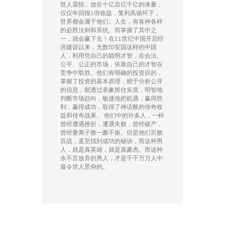
世人震惊。放在十亿百亿千亿的体量，
仅仅年回报1倍收益，复利高循环下，
世界都会属于他们。人生，有各种各样
的必胜法则和系统。而掌握了其中之
一，就会赢下去！在21世纪中国开启经
济建设以来，无数印安国这样的中国
人，利用凭自己的聪明才智，在合法、
公平、公正的市场，依靠自己的才智在
竞争中取胜。他们有明确的投资目的，
掌握了投资的基本原理，精于分析公开
的信息，能透过表象抓住实质，明智地
判断市场趋向，敏捷地把机遇，赢得胜
利，赢得成功，取得了神话般的传奇收
益和传奇战果。 他们中的许多人，一样
曾经遭遇挫折，遭遇失败，曾经破产，
曾经妻离子散一蹶不振。但是他们百败
百战，直至找到成功的秘诀，而这种男
人，就是真英雄，就是真豪杰。而这种
永不言放弃的男人，才是千千万万人中
最令世人景仰的。