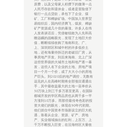
原费，以及父母家人积攒下的微薄一点
人民币存款和退休金，或者是冒险借下
银行一点点贷款，承包下了企业、煤
矿、工厂和稀缺矿场。中国加入世界贸
易组织后，国内经济腾飞，煤炭、稀缺
矿产资源成几十倍的暴涨。许多人在伟
人发表谈话后，凭借敏锐敢为人先和高
瞻远瞩的战略眼光，发现了土地巨大价
值，断断续续收购了海南和北、广、
上、深圳郊区和城中村的许多低价土
地，还有海量待拆迁的老破旧厂房，从
事房地产开发。到后来海南、北上广深
这些世界级的大城市土地和地产逐一暴
发，这些人名下企业的土地、房地产项
目一个月一个价，成了大大小小的房地
产巨头。到2020后的地产调控，无数有
远见的人在高峰时期将全部项目通通出
手，其中最收益最大的土地一亩单价从
30万块上到三千多万甚至更高，在国际
都城开发的学区商品房也从两千多一平
方涨到10万多。而那些最传奇色彩的投
资大佬们的眼光，体现在90年代初期。
他们抓住中国资本市场新设立的巨大机
遇，靠着从企业、资源、矿产、房地
产、实业领域抽出的红利，上百万、上
千万不断投入巨资，在沿海特区大量收