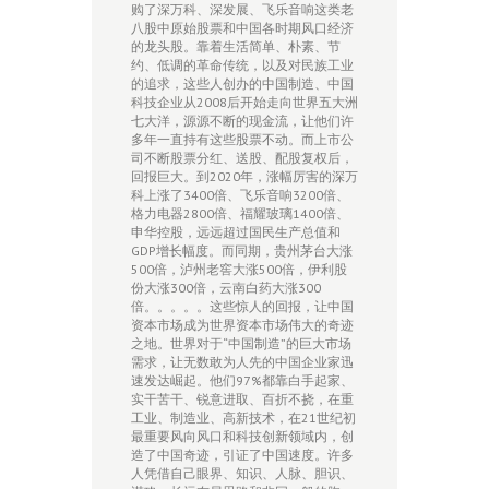
购了深万科、深发展、飞乐音响这类老
八股中原始股票和中国各时期风口经济
的龙头股。靠着生活简单、朴素、节
约、低调的革命传统，以及对民族工业
的追求，这些人创办的中国制造、中国
科技企业从2008后开始走向世界五大洲
七大洋，源源不断的现金流，让他们许
多年一直持有这些股票不动。而上市公
司不断股票分红、送股、配股复权后，
回报巨大。到2020年，涨幅厉害的深万
科上涨了3400倍、飞乐音响3200倍、
格力电器2800倍、福耀玻璃1400倍、
申华控股，远远超过国民生产总值和
GDP增长幅度。而同期，贵州茅台大涨
500倍，泸州老窖大涨500倍，伊利股
份大涨300倍，云南白药大涨300
倍。。。。。这些惊人的回报，让中国
资本市场成为世界资本市场伟大的奇迹
之地。世界对于“中国制造”的巨大市场
需求，让无数敢为人先的中国企业家迅
速发达崛起。他们97%都靠白手起家、
实干苦干、锐意进取、百折不挠，在重
工业、制造业、高新技术，在21世纪初
最重要风向风口和科技创新领域内，创
造了中国奇迹，引证了中国速度。许多
人凭借自己眼界、知识、人脉、胆识、