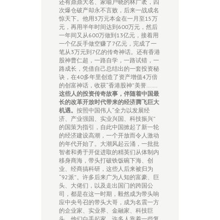
还有鼎鼎大名、家喻户晓的林广袤，四
次爆仓破产却永不言败，后来一战成名
惊天下。他用3万元本金在一月至15万
元，再用半年时间达到600万元，然后
一年间又从600万做到13亿元，接着用
一个亿反手做空赚了7亿元，完成了一
笔从3万元到7亿的传奇神话。还有香港
股神曹仁超，一路自学，一路试错，一
路成长，凭借自己总结出的一套投资秘
诀，在40多年里创造了资产增值4万倍
的创富神话，收获“香港股神”美誉…….
这些人的投资
传奇故事
，
伴随着中国
最
长的
改革开放
时代带来的
经济腾飞巨大
机遇
。
按照中国伟人“全力以发展经
济、产业强国、实业兴国、科技振兴”
的国策为指引，自此中国掀起了新一轮
的经济建设高潮，一个开放而令人激动
的年代开始了。大潮风起云涌，一批批
智者和勇于开促进取的精英们从体制内
移身商海，带头打破铁饭碗下海、创
业、经商搞科研，这些人后来被归为
“92派”。许多后来广为人知的富豪、巨
头、大佬们，以及走出国门的跨国公
司，都是在这一时期，毅然成为带头响
应中央号召的带头大哥，成为名震一方
的企业家、实业界、金融家、科技巨
头。他们白手起家，许多人靠着一些复