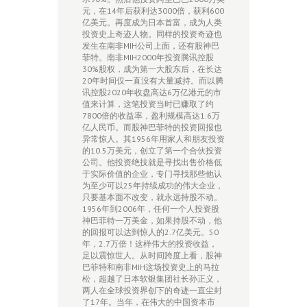
元，在14年后获利达3000倍，获利600
亿美元。再度成为日本首富，成为人类
投资史上奇迹人物。同样的投资奇迹也
发生在南非MIH公司上面，还有股神巴
菲特。南非MIH2000年投资腾讯控股
30%股权，成为第一大股东后，在长达
20年时间仅一直没有大量减持。而以腾
讯控股2020年收盘高达6万亿港元的市
值来计算，这笔投资当时已赚取了约
7800倍的收益率，盈利规模高达1.6万
亿人民币。而股神巴菲特的投资回报也
异常惊人。其1956年用家人和朋友投资
的10.5万美元，创立了第一个合伙投资
公司。他投资绝技就是寻找出售价格低
于实际价值的企业，专门寻找那些他认
为至少可以25年持续成功的伟大企业，
只要基本面不改变，就永远持股不动。
1956年到2006年，任何一个人投资股
神巴菲特一万美金，如果持股不动，他
的回报可以达到惊人的2.7亿美元。50
年，2.7万倍！这样伟大的投资收益，
足以震惊世人。从时间跨度上看，股神
巴菲特和南非MIH这场投资史上的马拉
松，超越了日本软银集团社长孙正义，
两人在全球投资界创下的奇迹一直尘封
了17年。当年，在伟大的中国资本市