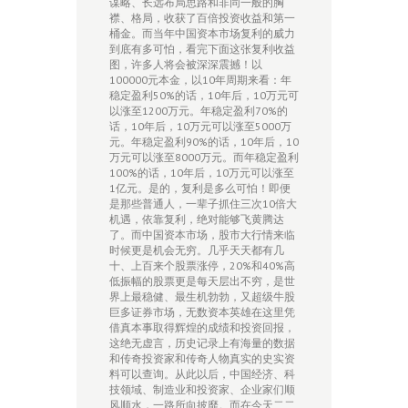
谋略、长远布局思路和非同一般的胸
襟、格局，收获了百倍投资收益和第一
桶金。而当年中国资本市场复利的威力
到底有多可怕，看完下面这张复利收益
图，许多人将会被深深震撼！以
100000元本金，以10年周期来看：年
稳定盈利50%的话，10年后，10万元可
以涨至1200万元。年稳定盈利70%的
话，10年后，10万元可以涨至5000万
元。年稳定盈利90%的话，10年后，10
万元可以涨至8000万元。而年稳定盈利
100%的话，10年后，10万元可以涨至
1亿元。是的，复利是多么可怕！即便
是那些普通人，一辈子抓住三次10倍大
机遇，依靠复利，绝对能够飞黄腾达
了。而中国资本市场，股市大行情来临
时候更是机会无穷。几乎天天都有几
十、上百来个股票涨停，20%和40%高
低振幅的股票更是每天层出不穷，是世
界上最稳健、最生机勃勃，又超级牛股
巨多证券市场，无数资本英雄在这里凭
借真本事取得辉煌的成绩和投资回报，
这绝无虚言，历史记录上有海量的数据
和传奇投资家和传奇人物真实的史实资
料可以查询。从此以后，中国经济、科
技领域、制造业和投资家、企业家们顺
风顺水，一路所向披靡。而在今天二二