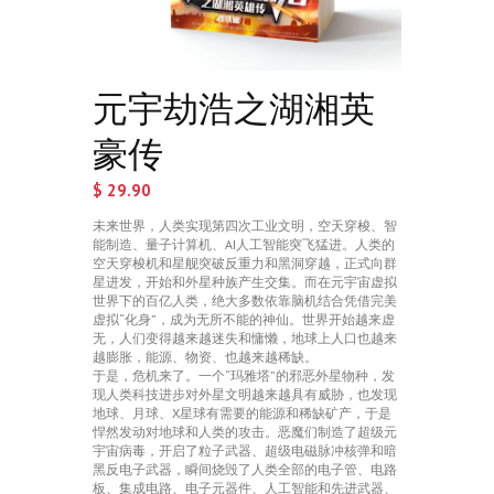
元宇劫浩之湖湘英
豪传
$
29.90
未来世界，人类实现第四次工业文明，空天穿梭、智
能制造、量子计算机、AI人工智能突飞猛进。人类的
空天穿梭机和星舰突破反重力和黑洞穿越，正式向群
星进发，开始和外星种族产生交集。而在元宇宙虚拟
世界下的百亿人类，绝大多数依靠脑机结合凭借完美
虚拟“化身”，成为无所不能的神仙。世界开始越来虚
无，人们变得越来越迷失和慵懒，地球上人口也越来
越膨胀，能源、物资、也越来越稀缺。
于是，危机来了。一个“玛雅塔”的邪恶外星物种，发
现人类科技进步对外星文明越来越具有威胁，也发现
地球、月球、X星球有需要的能源和稀缺矿产，于是
悍然发动对地球和人类的攻击。恶魔们制造了超级元
宇宙病毒，开启了粒子武器、超级电磁脉冲核弹和暗
黑反电子武器，瞬间烧毁了人类全部的电子管、电路
板、集成电路、电子元器件、人工智能和先进武器、