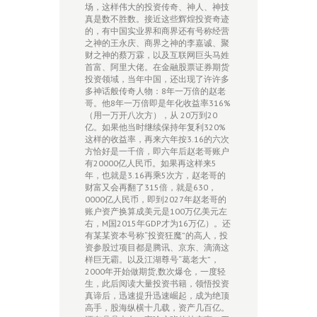
场，这样伟大的投资传奇、神人、神技
真是数不胜数。接近这些辉煌投资奇迹
的，有中国实业界和商界还有号称经营
之神的王永庆、商界之神的李嘉诚、聚
财之神的蔡万霖，以及互联网巨头马姓
首富、阿里大佬。在金融股票证券期货
投资领域，当年中国，还出现了许许多
多神话般传奇人物：8年一万倍的赵老
哥。他8年一万倍即是年化收益率316%
（用一万开八次方），从 20万到20
亿。如果他当时继续保持年复利320%
这样的收益率，再来六年按3.16的六次
方恰好是一千倍，即六年后赵老哥账户
有20000亿人民币。如果再这样来5
年，也就是3.16再乘5次方，赵老哥的
财富又会再翻了315倍，就是630，
0000亿人民币，即到2027年赵老哥的
账户资产换算成美元是100万亿美元左
右，M国2015年GDP才为16万亿）。还
有某某资本号称“投资狂魔”的高人，投
资参股过项目都是腾讯、京东、滴滴这
样巨无霸。以及江湖尊号“葛老大”，
2000年开始做期货,数次爆仓，一度轻
生，此后阅读大量投资书籍，领悟投资
真谛后，迅速提升迅速崛起，成为绝顶
高手，股海纵横十几载，资产几百亿。