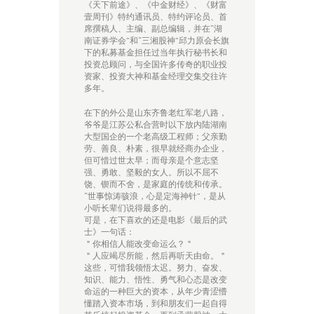
《天下前途》、《中金财经》、《财富
壹周刊》特约通讯员、特约评论员、首
席撰稿人、主编、副总编辑，并在“湖
南证券学会”和“三湘股神”邱力原会长旗
下的私募基金担任过当年执行秘书长和
投资总顾问，与全国许多传奇的职业投
资家、投资大神和基金经理交集交往许
多年。
在下的外公是山东齐鲁老红军老八路，
爷爷是江苏公私合营时以下放内陆湖南
大型国企的一个老高级工程师；父亲勤
劳、善良、朴素，很早就经商办企业，
但可惜过世太早；而母亲是个意志坚
强、勇敢、坚毅的女人。所以不屈不
饶、锲而不舍，是家庭的传统和传承。
“世事惊涛骇浪，心是定海神针”，是从
小听长辈们说得最多的。
可是，在下喜欢的还是电影《最后的武
士》一句话：
＂你相信人能改变命运么？＂
＂人应竭尽所能，然后再听天由命。＂
这些，可惜我领悟太迟。努力、奋发、
知识、能力、悟性、勇气和心态是改变
命运的一种巨大的资本，从年少青涩懵
懂踏入资本市场，到和朋友们一起自得