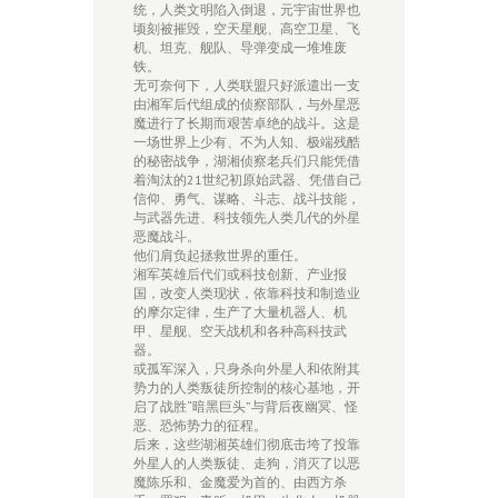
统，人类文明陷入倒退，元宇宙世界也
顷刻被摧毁，空天星舰、高空卫星、飞
机、坦克、舰队、导弹变成一堆堆废
铁。
无可奈何下，人类联盟只好派遣出一支
由湘军后代组成的侦察部队，与外星恶
魔进行了长期而艰苦卓绝的战斗。这是
一场世界上少有、不为人知、极端残酷
的秘密战争，湖湘侦察老兵们只能凭借
着淘汰的21世纪初原始武器、凭借自己
信仰、勇气、谋略、斗志、战斗技能，
与武器先进、科技领先人类几代的外星
恶魔战斗。
他们肩负起拯救世界的重任。
湘军英雄后代们或科技创新、产业报
国，改变人类现状，依靠科技和制造业
的摩尔定律，生产了大量机器人、机
甲、星舰、空天战机和各种高科技武
器。
或孤军深入，只身杀向外星人和依附其
势力的人类叛徒所控制的核心基地，开
启了战胜“暗黑巨头”与背后夜幽冥、怪
恶、恐怖势力的征程。
后来，这些湖湘英雄们彻底击垮了投靠
外星人的人类叛徒、走狗，消灭了以恶
魔陈乐和、金魔爱为首的、由西方杀