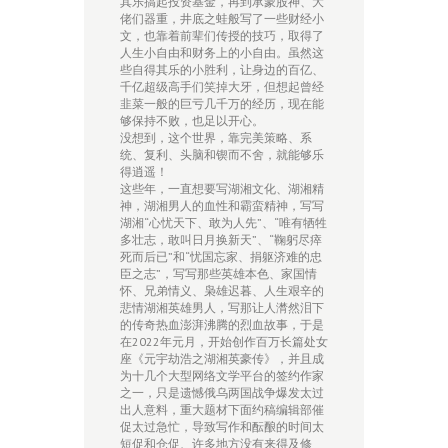
其乐搞起投资基金，再到承蒙股神、大
佬们器重，井底之蛙般写了一些财经小
文，也靠着前辈们传授的技巧，取得了
人生小自由和财务上的小自由。虽然这
些自得其乐的小胜利，让身边的百亿、
千亿超级高手们笑掉大牙，但想起曾经
韭菜一般的巨亏几千万的经历，现在能
够保持不败，也足以开心。
没想到，这个世界，靠完美策略、系
统、复利、头脑和锲而不舍，就能够乐
得逍遥！
这些年，一直想要写湖湘文化、湖湘精
神，湖湘男人的血性和霸蛮精神，写写
湖湘“心忧天下、敢为人先”、“唯有牺牲
多壮志，敢叫日月换新天”、“鞠躬尽瘁
死而后已”和“忧国忘家、捐躯济难的忠
臣之志”，写写那些英雄本色、家国情
怀、兄弟情义、枭雄迟暮、人生艰辛的
悲情湖湘英雄男人，写那让人潸然泪下
的传奇热血澎湃沸腾的烈血故事，于是
在2022年元月，开始创作百万长篇处女
座《元宇劫浩之湖湘英豪传》，并且成
为十几个大型网络文学平台的签约作家
之一，只是遗憾俄乌两国战争爆发太过
出人意料，重大题材下面约稿编辑部催
促太过急忙，导致写作和酝酿的时间太
短促和仓促、许多地方没有来得及修