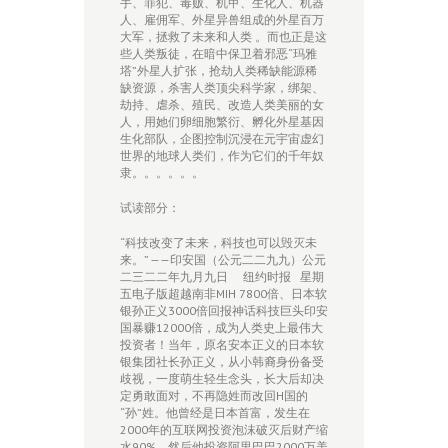
手、罪犯、毒贩、机甲、生化人、机器
人、雇佣军、外星异兽组成的外星百万
大军，拯救了未来和人类 。而也正是这
些人类叛徒，在暗中保卫着邪恶“玛雅
塔”外星人扩张，抢劫人类稀缺能源稀
缺资源，杀害人类顶尖科学家，绑架、
劫持、虐杀、殖民、改造人类美丽的女
人，用她们卵细胞繁衍、孵化外星基因
生化部队，企图控制沉浸在元宇宙虚幻
世界的地球人类们，作为它们的千年奴
隶。。。。。。
试读部分：
“科技改变了未来，科技也可以毁灭未
来。” ——印安国（公元二二九九）公元
二三二二年九月九日 纽约时报 星期
五电子版超越南非MIH 7800倍、日本软
银孙正义3000倍回报神话科技巨头印安
国暴赚12000倍，成为人类史上最伟大
投资者！当年，原名安本正义的日本软
银集团社长孙正义，从小韩裔身份备受
歧视，一度萌生轻生念头，长大后却决
定勇敢面对，不再隐姓而改回H国的
“孙”姓。他曾经是日本首富，发生在
2000年的互联网投资泡沫破灭后财产缩
水90%。然后他投资阿里巴巴2000万美