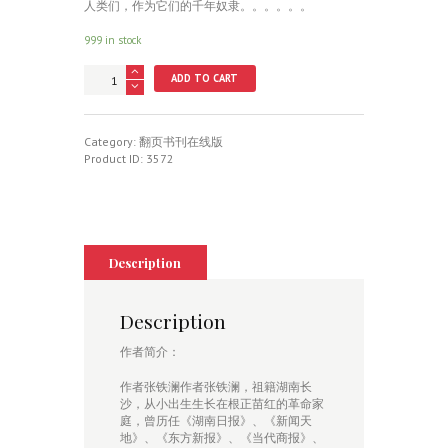
人类们，作为它们的千年奴隶。。。。。。
999 in stock
元
ADD TO CART
宇
劫
浩
之
Category:
翻页书刊在线版
湖
Product ID:
3572
湘
英
豪
传
quantity
Description
Description
作者简介：
作者张铁澜作者张铁澜，祖籍湖南长
沙，从小出生生长在根正苗红的革命家
庭，曾历任《湖南日报》、《新闻天
地》、《东方新报》、《当代商报》、