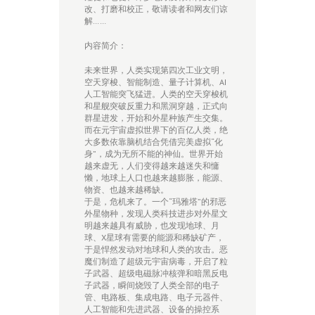
改、打磨和校正，敬请读者和网友们谅
解……
内容简介：
未来世界，人类实现第四次工业文明，
空天穿梭、智能制造、量子计算机、AI
人工智能突飞猛进。人类的空天穿梭机
和星舰突破反重力和黑洞穿越，正式向
群星进发，开始和外星种族产生交集。
而在元宇宙虚拟世界下的百亿人类，绝
大多数依靠脑机结合凭借完美虚拟“化
身”，成为无所不能的神仙。世界开始
越来虚无，人们变得越来越迷失和慵
懒，地球上人口也越来越膨胀，能源、
物资、也越来越稀缺。
于是，危机来了。一个“玛雅塔”的邪恶
外星物种，发现人类科技进步对外星文
明越来越具有威胁，也发现地球、月
球、X星球有需要的能源和稀缺矿产，
于是悍然发动对地球和人类的攻击。恶
魔们制造了超级元宇宙病毒，开启了粒
子武器、超级电磁脉冲核弹和暗黑反电
子武器，瞬间烧毁了人类全部的电子
管、电路板、集成电路、电子元器件、
人工智能和先进武器、设备的操控系