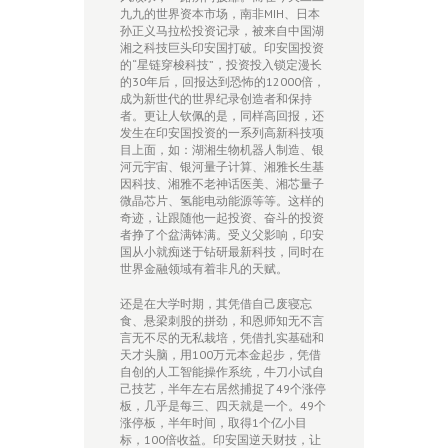
九九的世界资本市场，南非MIH、日本
孙正义马拉松投资记录，被来自中国湖
湘之科技巨头印安国打破。印安国投资
的“星链穿梭科技”，投资投入锁定漫长
的30年后，回报达到恐怖的12000倍，
成为新世代的世界纪录创造者和保持
者。更让人钦佩的是，同样高回报，还
发生在印安国投资的一系列高新科技项
目上面，如：湖湘生物机器人制造、银
河元宇宙、银河量子计算、湘雅长生基
因科技、湘雅不老神话医美、湘芯量子
微晶芯片、氢能电动能源等等。这样的
奇迹，让跟随他一起投资、奋斗的投资
者挣了个盆满钵满。受义父影响，印安
国从小就痴迷于钻研最新科技，同时在
世界金融领域有着非凡的天赋。
还是在大学时期，其凭借自己废寝忘
食、悬梁刺股的拼劲，和恩师知无不言
言无不尽的无私栽培，凭借扎实基础和
天才头脑，用100万元本金起步，凭借
自创的人工智能操作系统，牛刀小试自
己技艺，半年左右居然捕捉了49个涨停
板，几乎是每三、四天就是一个。49个
涨停板，半年时间，取得1个亿小目
标，100倍收益。印安国逆天财技，让