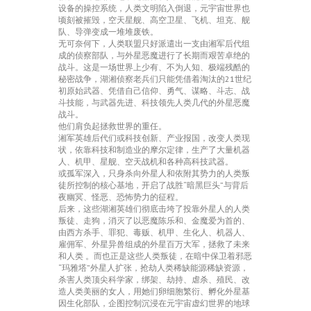
设备的操控系统，人类文明陷入倒退，元宇宙世界也
顷刻被摧毁，空天星舰、高空卫星、飞机、坦克、舰
队、导弹变成一堆堆废铁。
无可奈何下，人类联盟只好派遣出一支由湘军后代组
成的侦察部队，与外星恶魔进行了长期而艰苦卓绝的
战斗。这是一场世界上少有、不为人知、极端残酷的
秘密战争，湖湘侦察老兵们只能凭借着淘汰的21世纪
初原始武器、凭借自己信仰、勇气、谋略、斗志、战
斗技能，与武器先进、科技领先人类几代的外星恶魔
战斗。
他们肩负起拯救世界的重任。
湘军英雄后代们或科技创新、产业报国，改变人类现
状，依靠科技和制造业的摩尔定律，生产了大量机器
人、机甲、星舰、空天战机和各种高科技武器。
或孤军深入，只身杀向外星人和依附其势力的人类叛
徒所控制的核心基地，开启了战胜“暗黑巨头”与背后
夜幽冥、怪恶、恐怖势力的征程。
后来，这些湖湘英雄们彻底击垮了投靠外星人的人类
叛徒、走狗，消灭了以恶魔陈乐和、金魔爱为首的、
由西方杀手、罪犯、毒贩、机甲、生化人、机器人、
雇佣军、外星异兽组成的外星百万大军，拯救了未来
和人类 。而也正是这些人类叛徒，在暗中保卫着邪恶
“玛雅塔”外星人扩张，抢劫人类稀缺能源稀缺资源，
杀害人类顶尖科学家，绑架、劫持、虐杀、殖民、改
造人类美丽的女人，用她们卵细胞繁衍、孵化外星基
因生化部队，企图控制沉浸在元宇宙虚幻世界的地球