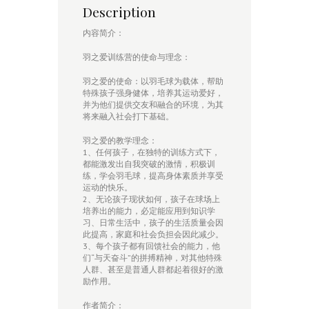
练
Description
指
南
内容简介：
quantity
羽之爱训练营的使命与理念：
羽之爱的使命：以羽毛球为载体，帮助
特殊孩子强身健体，培养其运动爱好，
并为他们提供交友和融合的环境，为其
将来融入社会打下基础。
羽之爱的教学理念：
1、任何孩子，在独特的训练方式下，
都能激发出自我突破的激情，积极训
练，学会羽毛球，提高身体素质并享受
运动的快乐。
2、无论孩子现状如何，孩子在球场上
培养出的能力，必定能应用到知识学
习、日常生活中，孩子的生活质量会因
此提高，家庭和社会负担会因此减少。
3、每个孩子都有回馈社会的能力，他
们“与天奋斗”的拼搏精神，对其他特殊
人群、甚至是普通人群都起着很好的激
励作用。
作者简介：