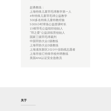
赵勇教练：
上海特殊儿童羽毛球教学第一人
4年特殊儿童羽毛球公益教学
300多名特殊儿童特教经验
5000小时球场公益授课时长
15根羽毛公益组织创始人
“羽之爱”公益训练营创始人
国家三级羽毛球裁判
中国羽协大众C级教练
上海羽协大众D级教练
上海浦东新区2020十佳助残志愿者
上海市徐汇特殊学校外聘教练
美国AHA认证安全急救员
关于