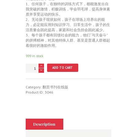
1、任何孩子，在独特的训练方式下，都能激发出自
我突破的激情，积极训练，学会羽毛球，提高身体素
质并享受运动的快乐。
2、无论孩子现状如何，孩子在球场上培养出的能
力，必定能应用到知识学习、日常生活中，孩子的生
活质量会因此提高，家庭和社会负担会因此减少。
3、每个孩子都有回馈社会的能力，他们“与天奋斗”
的拼搏精神，对其他特殊人群、甚至是普通人群都起
着很好的激励作用。
999 in stock
羽
ADD TO CART
之
爱
“特
殊
Category:
翻页书刊在线版
儿
Product ID:
3046
童/
青
少
年”
羽
毛
Description
球
训