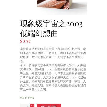
现象级宇宙之2003
低端幻想曲
$
3.90
这就是本书要讲的当今世界上所有科学幻想小说、魔
幻小说的基础原理，一切科幻、魔幻小说都无法逃离
此原理，而它们也是造就出一切幻想小说的基本元
素。
今天一切科学幻想小说的主题内容都无外乎：人类超
文明时代；星际航行；人工智能和机器自由意识的最
终诞生；外星文明的入侵；地球本土某物种的基因变
异所产生的怪物；人类文明的最终灭亡，而人类逃往
外太空。如果再简单概括其原理即离不开：宇宙、人
类文明、外星文明。而不论是人类还是外星文明我们
可以一同归为：文明。
999 in stock
现
ADD TO CART