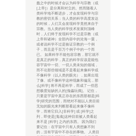
蠢之中的时候才会认为科学与宗教（或
[上帝]）是分离和对立的。然而随着人
类科学地不断进步，才会发现科学与宗
教的密切关系；当人类的科学高度发达
的时候，人们又会发现科学竟然来自于
宗教。当人类的科学技术发展到顶峰
时，人们终于发现科学不过是宗教（或
上帝和诸神）全部内容中的沧海一粟，
或者说科学不过是验证宗教的一个例
子，而且是千百万个例子中的一个而
已。 如果科学不能包容宗教，那它就不
是真正的科学，真正的科学应该是能包
容宇宙中一切、一切人类未知的领域，
而不论那些领域是不是看起来像科学或
不像科学（以人类的眼光），如果出现
了像、或不像科学这种现象和偏见，那
么[科学] 将不再是科学，而成了一些思
想极度短缺的人的[傀儡玩偶]。 记住，
只要是宇宙中真正存在的东西那都是[科
学]研究的范围，而绝对不能以人类目前
无知的眼光来判断那看起来像不像科
学，而将它归入[非科学] 或 [科学]之
列，即使是[鬼魂]这种目前被人类看起
来不是 [科学] 之内的东西。 因为我们
要记住：在宇宙中只有人类想象不到
的，没有宇宙中不存在的事物。 人类目