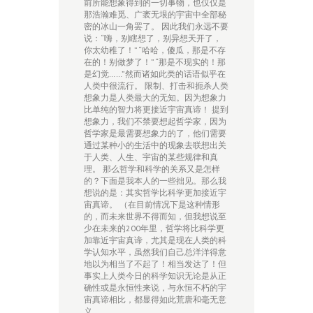
前所能想象得到的一切事物，也仅仅是
那浩瀚难觅、广袤无垠的宇宙中全部秘
密的冰山一角罢了。 因此我们永远不要
说：“嗨，别瞎想了，别异想天开了，
你太幼稚了！” “哈哈，傻瓜，那是不存
在的！别做梦了！” “那是不现实的！那
是幻觉……”然而诸如此类的话语似乎在
人类中很流行。 限制、打击和扼杀人类
想象力是人类最大的无知。因为想象力
比单纯的智力将更接近宇宙真谛！ 提到
想象力，我们不禁要想起哲学家，因为
哲学家是最需要想象力的了，他们需要
通过某种小的生活中的现象去联想出关
于人类、人生、宇宙的某些规律和真
理。 那么哲学和科学的关系又是怎样
的？下面是我本人的一些拙见。那么我
想说的是：其实哲学比科学更加接近宇
宙真谛。 （在目前情况下是这种情形
的，而未来世界不得而知，但我想说至
少在未来的200年里，哲学将比科学更
加靠近宇宙真谛，尤其是现在人类的科
学认知水平，虽然我们自己总洋洋得意
地以为相当了不起了！相当发达了！但
事实上人类今日的科学知识无论是从正
确性或是永恒性来说，与永恒不朽的宇
宙真谛相比，都显得如此荒唐和毫无意
义。