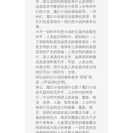
等，那么这些到底都是有什么原理呢?
这就是本书要讲的当今世界上所有科学
幻想小说、魔幻小说的基础原理，一切
科幻、魔幻小说都无法逃离此原理，而
它们也是造就出一切幻想小说的基本元
素。
今天一切科学幻想小说的主题内容都无
外乎：人类超文明时代；星际航行；人
工智能和机器自由意识的最终诞生；外
星文明的入侵；地球本土某物种的基因
变异所产生的怪物；人类文明的最终灭
亡，而人类逃往外太空。如果再简单概
括其原理即离不开：宇宙、人类文明、
外星文明。而不论是人类还是外星文明
我们可以一同归为：文明。
所以说科幻小说的最终基本“骨架”就
是：[宇宙]和[文明]。
那么，魔幻小说依据什么呢？魔幻小说
的主题内容无外乎：上古时代的神灵
们；中古时代地球上的龙族、魔族、精
灵、巫师、人族、怪兽各族；上古时代
神灵们无边的法力和能量；魔族、精
灵、巫师们的或多或少的魔法力量；人
族的软弱无力；精灵和魔族们的几千岁
的个体寿命；人族通过艰苦的修炼魔法
而获得或大或小的神通；一切生灵的灵
魂都最终受到上古至尊大神的掌控。