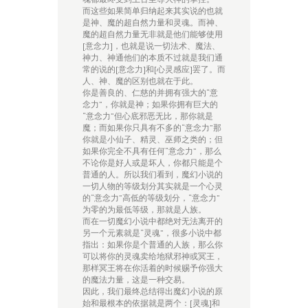
而这些如果简单归纳起来其实说的也就
是神、魔的超自然力量和灵魂。而神、
魔的超自然力量无非就是他们能够使用
[意念力]，也就是说一切法术、魔法、
神力、神通他们的本质不过就是我们通
常的说的[意念力]和[心灵感应]罢了。而
人、神、魔的区别也就在于此。
你是善良的、仁慈的并拥有强大的“意
念力”，你就是神；如果你拥有巨大的
“意念力”但心底邪恶无比，那你就是
魔；而如果你只具有不多的“意念力”那
你就是小仙子、精灵、巫师之类的；但
如果你完全不具有任何“意念力”，那么
不论你是好人或是坏人，你都只能是个
普通的人。所以我们看到，魔幻小说的
一切人物的等级划分其实就是一个心灵
的“意念力”高低的等级划分，“意念力”
为零的为最低等级，那就是人族。
而在一切魔幻小说中都绝对无法离开的
另一个元素就是“灵魂”，很多小说中都
指出：如果你是个普通的人族，那么你
可以将你的灵魂卖给地狱邪神或冥王，
那样冥王将在你活着的时候赐予你强大
的魔法力量，这是一种交易。
因此，我们最终总结得出魔幻小说的原
始和最根本的依据就是两个：[灵魂]和