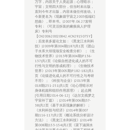
万字，内容关于人类起源；心理暗示；
宇宙；文明四大部分，但当时未出版，
直到今年才出版，内容未做任何改动。|
今新更名为《现象级宇宙之2003低端幻
想曲》，即本书。|2007年.06.27发明
专利：《可灵活拆装的瘫痪病人护理
床》专利号
【CN200620020842.4CN2915075Y】
；后发表多篇论文如：《黑龙江水利科
技》|2009年第004期|187|共1页《团山
子水库大坝现场安全检查分析》 ；《生
物技术世界》|2013年第004期|P.136-
137|共2页《论猿自然进化成人的不可
行性与文明的形成机理》；《生物技术
世界》|2013年第005期|P.182-182|共1
页《论猿进化成人的不可行性之与考研
不符》； 《科技与企业》|2013年第
018期|251-251|共1页《论心理暗示对
身体机能和组织作用原理》； 起点网
[引用日期2014-06-12] 《达尔文残梦之
宇宙补丁篇》；|2014年第006期|37-
38|共2页《基于水跃现象的解析》；
《水利科技与经济》|2014年第007
期|116-117|共2页《概论系统分析设计
方法》；《黑龙江水利科技》|2014年
第008期|153-154|共2页《渠下涵洞水
力计算方法要点分析》；国家工程技术