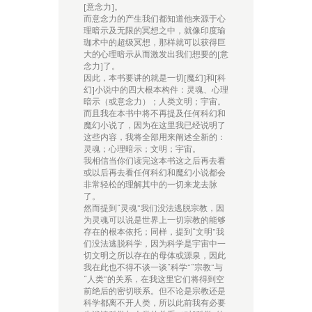
[意念力]。
而意念力的产生我们都知道他来源于心
理暗示及无限的冥想之中，就像印度瑜
珈术中的超级冥想，那样就可以获得巨
大的心理暗示从而激发出我们想要的[意
念力]了。
因此，本书要讲的就是一切[魔幻]和[科
幻]小说中的四大根本构件：灵魂、心理
暗示（或意念力）；人类文明；宇宙。
而且我在本书中将不再提及任何科幻和
魔幻小说了，因为在这里我已经说明了
这些内容，我将全部用来阐述全新的：
灵魂；心理暗示；文明；宇宙。
我相信当你们读完这本书这之后再去看
或以后再去看任何科幻和魔幻小说都会
非常轻松的理解其中的一切来龙去脉
了。
然而提到“灵魂”我们没法逃脱宗教，因
为灵魂可以说是世界上一切宗教的能够
存在的根本依托；同样，提到“文明”我
们没法逃脱科学，因为科学是宇宙中一
切文明之所以存在的母体或源泉，因此
我在此也不得不谈一谈“科学”“宗教”与
“人类”的关系，在我这里它们将得到空
前绝后的密切联系。但不论是宗教还是
科学都离不开人类，所以此前我有必要