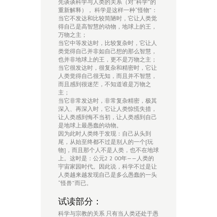
先谈谈科学与人类的关系（对“科学”的
重新解释）， 科学是这样一种“怪物”：
当它不发达和比较简陋时，它让人类觉
得自己是高智慧的动物，地球上的王，
万物之主；
当它中等发达时，比较复杂时，它让人
类觉得自己并非如自己想的那么智慧，
也并非地球上的王，更不是万物之主；
当它很发达时，很复杂和精密时，它让
人类觉得自己很无知，而且并不智慧，
而且感到很迷茫，不知道谁是万物之
主；
当它非常发达时，非常复杂精密，极其
深入、再深入时，它让人类惊慌失措，
让人类感到悔不当初，让人类感到自己
是地球上最愚蠢的动物。
因为此时人类终于发现：自己从头到
尾，从始至终都不过是别人的一个[玩
物]，而且那个人不是人类，也不在地球
上。这时是：公元2 2 00年——人类的
宇宙家园时代。因此说，科学不过是让
人类越来越发现自己是多么愚蠢的一头
“怪兽”而已。
试读部分：
科学与宗教的关系 只有当人类还处于愚