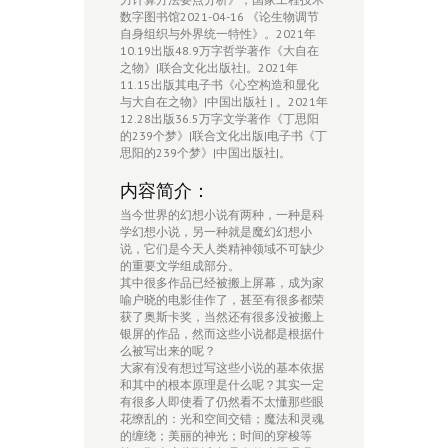
数字图书馆2021-04-16 《论生物调节
自身组织与外界统一特性》。2021年
10.19出版48.9万字哲学著作《大自在
之物》|联合文化出版社|。2021年
11.15出版其电子书《心空构造和显化
与大自在之物》|中国出版社 | 。2021年
12.28出版36.5万字文学著作《丁思阳
的239个梦》|联合文化出版|电子书《丁
思阳的239个梦》|中国出版社|。
内容简介：
当今世界的幻想小说有两种，一种是科
学幻想小说，另一种就是魔幻幻想小
说，它们是今天人类精神领域不可缺少
的重要文学组成部分。
其中很多作品已经被搬上屏幕，成为家
喻户晓的电影佳作了，甚至有很多都荣
获了奥斯卡奖，当然还有很多没被搬上
银屏的作品，然而这些小说都是根据什
么被写出来的呢？
大家有没有想过写这些小说的基本依据
和其中的根本原理是什么呢？其实一定
有很多人即使看了仍然看不太懂那些眼
花缭乱的：光和空间交错；魔法和灵魂
的缠绕；美丽的神光；时间的穿梭等