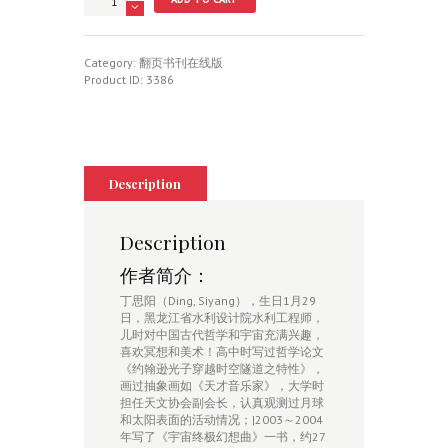
象
级
宇
宙
Category:
翻页书刊在线版
之
Product ID:
3386
2003
低
端
幻
想
曲
Description
quantity
Description
作者简介：
丁思阳（Ding, Siyang），生日1月29
日，黑龙江省水利设计院水利工程师，
儿时对中国古代哲学和宇宙充满兴趣，
喜欢冥想和美术！高中时写过哲学论文
《约翰逊光子穿越时空隧道之特性》，
画过抽象画如《天才音乐家》，大学时
担任天文协会副会长，认真观测过月球
和太阳表面的活动情况；|2003～2004
年写了《宇宙终极幻想曲》一书，约27