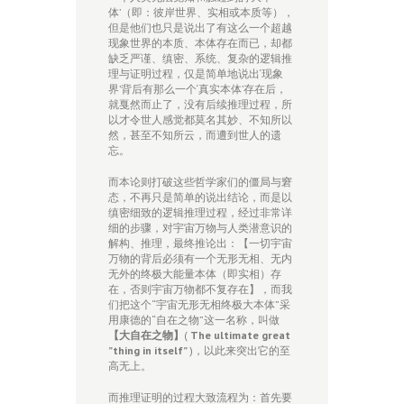
体’（即：彼岸世界、实相或本质等），
但是他们也只是说出了有这么一个超越
现象世界的本质、本体存在而已，却都
缺乏严谨、缜密、系统、复杂的逻辑推
理与证明过程，仅是简单地说出‘现象
界’背后有那么一个‘真实本体’存在后，
就戛然而止了，没有后续推理过程，所
以才令世人感觉都莫名其妙、不知所以
然，甚至不知所云，而遭到世人的遗
忘。
而本论则打破这些哲学家们的僵局与窘
态，不再只是简单的说出结论，而是以
缜密细致的逻辑推理过程，经过非常详
细的步骤，对宇宙万物与人类潜意识的
解构、推理，最终推论出：【一切宇宙
万物的背后必须有一个无形无相、无内
无外的终极大能量本体（即实相）存
在，否则宇宙万物都不复存在】，而我
们把这个“宇宙无形无相终极大本体”采
用康德的“自在之物”这一名称，叫做
【大自在之物】
(
The ultimate great
”thing in itself”
)，以此来突出它的至
高无上。
而推理证明的过程大致流程为：首先要