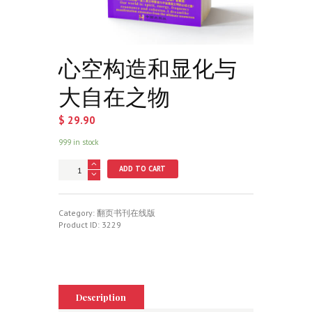
心空构造和显化与
大自在之物
$
29.90
999 in stock
心
ADD TO CART
空
构
造
和
Category:
翻页书刊在线版
显
Product ID:
3229
化
与
大
自
在
之
Description
物