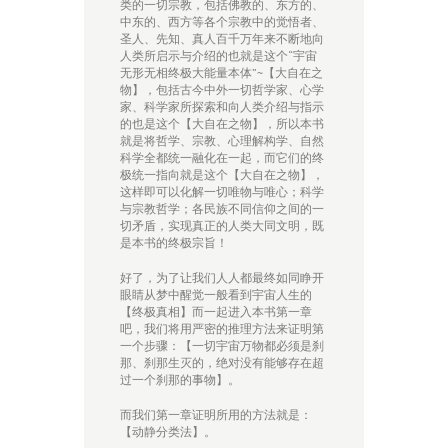
类的一切宗教，包括佛教的、东方的、
中东的、西方等各个宗教中的觉悟者、
圣人、先知、真人百千万年来不断地向
人类所启示与介绍的也就是这个“宇宙
无形无相终极大能量本体”~【大自在之
物】，包括古今中外一切哲学家、心学
家、科学家所探索和向人类介绍与指示
的也是这个【大自在之物】，所以本书
就是将哲学、宗教、心理解构学、自然
科学全都统一融化在一起，而它们的终
极统一指向就是这个【大自在之物】，
这样即可以化解一切唯物与唯心；科学
与宗教哲学；各民族不同信仰之间的一
切矛盾，实现真正的人类大同文明，既
是本书的终极宗旨！
好了，为了让我们人人都最终如同睁开
眼睛从梦中醒觉一般看到宇宙人生的
【终极真相】而一起进入本书第一章
吧，我们将用严密的推理方法来证明第
一个步骤：【一切宇宙万物都必须是刹
那、刹那生灭的，绝对没有能够存在超
过一个刹那的事物】。
而我们第一章证明所用的方法就是：
【动静分类法】。