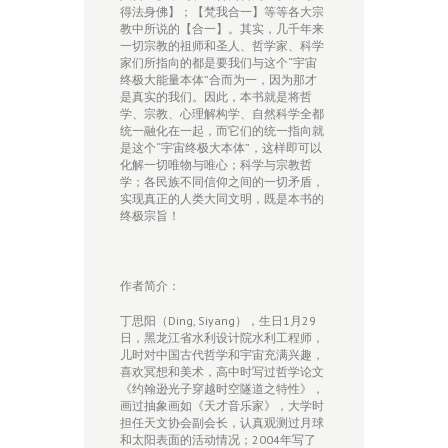
得法身佛】；【梵我合一】等等各大宗
教中所说的【合一】。其实，几千年来
一切宗教的祖师和圣人、哲学家、科学
家们所指向的都是要我们与这个“宇宙
终极大能量本体”合而为一，因为那才
是真实的我们。因此，本书就是将哲
学、宗教、心理解构学、自然科学全都
统一融化在一起，而它们的统一指向就
是这个“宇宙终极大本体”，这样即可以
化解一切唯物与唯心；科学与宗教哲
学；各民族不同信仰之间的一切矛盾，
实现真正的人类大同文明，既是本书的
终极宗旨！
作者简介：
丁思阳（Ding, Siyang），生日1月29
日，黑龙江省水利设计院水利工程师，
儿时对中国古代哲学和宇宙充满兴趣，
喜欢冥想和美术，高中时写过哲学论文
《约翰逊光子穿越时空隧道之特性》，
画过抽象画如《天才音乐家》，大学时
担任天文协会副会长，认真观测过月球
和太阳表面的活动情况；2004年写了