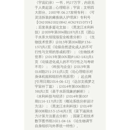
《宇宙幻录》一书，约27万字，内容关
于人类起源；心理暗示；宇宙；文明四
大部分。2007年.06.27发明专利：《可
灵活拆装的瘫痪病人护理床》专利号
【CN200620020842.4CN2915075Y】
；后发表多篇论文如：《黑龙江水利科
技》|2009年第004期|187|共1页《团山
子水库大坝现场安全检查分析》 ；《生
物技术世界》|2013年第004期|P.136-
137|共2页《论猿自然进化成人的不可
行性与文明的形成机理》；《生物技术
世界》|2013年第005期|P.182-182|共1
页《论猿进化成人的不可行性之与考研
不符》； 《科技与企业》|2013年第
018期|251-251|共1页《论心理暗示对
身体机能和组织作用原理》； 起点网
[引用日期2014-06-12] 《达尔文残梦之
宇宙补丁篇》；|2014年第006期|37-
38|共2页《基于水跃现象的解析》；
《水利科技与经济》|2014年第007
期|116-117|共2页《概论系统分析设计
方法》；《黑龙江水利科技》|2014年
第008期|153-154|共2页《渠下涵洞水
力计算方法要点分析》；国家工程技术
数字图书馆2021-04-16 《论生物调节
自身组织与外界统一特性》。