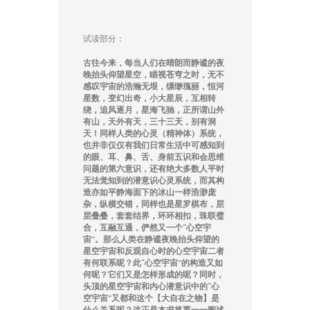
试读部分：
古往今来，每当人们在晴朗而静谧的夜
晚抬头仰望星空，瞄视苍穹之时，无不
感叹宇宙的浩瀚无垠，缥缈瑰丽，恒河
星数，变幻出奇，小大星辰，互相转
绕，追风逐月，星海飞驰，正所谓山外
有山，天外有天，三十三天，别有洞
天！同样人类的心灵（精神体）系统，
也并非仅仅有我们日常生活中可感知到
的眼、耳、鼻、舌、身前五识和会思维
问题的第六意识，还有绝大多数人平时
无法觉知到的潜意识心灵系统，而其构
造亦如平静海面下的冰山一样浩渺庞
杂，纵横交错，同样也是星罗棋布，层
层叠叠，套套结界，环环相扣，珠联璧
合，互融互通，俨然又一个“心空宇
宙”。那么人类在静谧夜晚抬头仰望的
星空宇宙和反观自心时的心空宇宙二者
有何联系呢？此“心空宇宙”的构造又如
何呢？它们又是怎样形成的呢？同时，
头顶的星空宇宙和内心潜意识中的“心
空宇宙”又都和这个【大自在之物】是
什么关系呢？这正是本书将要一一阐述