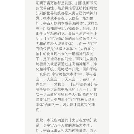
证明宇宙万物都是刹那、刹那生而即灭
的无常自性，然后再推理证明我们所觉
知到的世界统统都是人类自己的精神幻
觉，根本就不存在，仅仅是一场幻象，
即：宇宙万物的本质是‘精神体’，这样合
在一起就知道宇宙万物都是：刹那、刹
那生灭的精神幻觉。最后再通过推理证
明：【宇宙万物幻象的背后必须是无形
无相的终极大能量本体】，而一切宇宙
万物仅仅是“终极大本体”~【大自在之
物】幻化显现出来的一场精神幻象罢
了，是子虚乌有的幻觉，而我们人类的
终极目的就是要通过提高精神频率，净
化精神系统，最终返本归元、回归于唯
一真实的“宇宙终极大本体”中，即与道
合一；人主合一；天人合一；在Christ
内合为一；梵我合一;【证得法身佛】等
等等等各大宗教中所说的【合一】。其
实一切宗教的祖师和圣人们所指向的都
是要我们人类与那个“宇宙终极大能量
本体”合而为一，因为那才是真实的我
们。
因此，本论所阐述的【大自在之物】就
是一切宇宙万事万物的终极大本体，
即：宇宙无形无相大精神能量体。而人