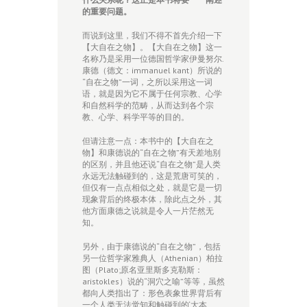
的重要问题。
而说到这里，我们不得不首先介绍一下
【大自在之物】。【大自在之物】这一
名称乃是采用一位德国哲学家伊曼努尔.
康德（德文：immanuel kant）所说的
“自在之物”一词，之所以采用这一词
语，就是因为它不属于任何宗教、心学
和自然科学的范畴，从而达到各个宗
教、心学、科学平等的目的。
但请注意一点：本书中的【大自在之
物】和康德说的“自在之物”有天差地别
的区别，并且他还说“自在之物”是人类
永远无法触碰到的，这是荒唐可笑的，
但仅有一点点相似之处，就是它是一切
现象背后的终极本体，除此点之外，其
他方面康德之说就是令人一片茫然无
知。
另外，由于康德说的“自在之物”，包括
另一位哲学家雅典人（Athenian）柏拉
图（Plato;原名亚里斯多克勒斯：
aristokles）说的“洞穴之喻”等等，虽然
都向人类指出了：形色表象世界背后有
一个人类无法觉知和触碰到的‘大本