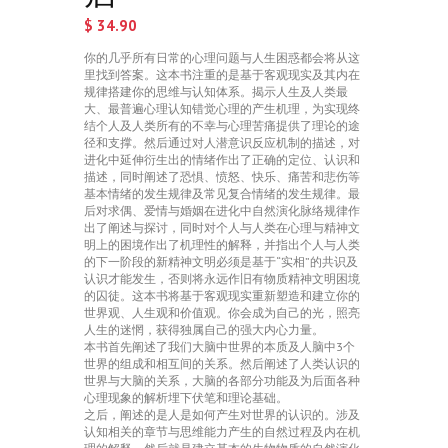
$
34.90
你的几乎所有日常的心理问题与人生困惑都会将从这
里找到答案。这本书注重的是基于客观现实及其内在
规律搭建你的思维与认知体系。揭示人生及人类最
大、最普遍心理认知错觉心理的产生机理，为实现终
结个人及人类所有的不幸与心理苦痛提供了理论的途
径和支撑。然后通过对人潜意识反应机制的描述，对
进化中延伸衍生出的情绪作出了正确的定位、认识和
描述，同时阐述了恐惧、愤怒、快乐、痛苦和悲伤等
基本情绪的发生规律及常见复合情绪的发生规律。最
后对求偶、爱情与婚姻在进化中自然演化脉络规律作
出了阐述与探讨，同时对个人与人类在心理与精神文
明上的困境作出了机理性的解释，并指出个人与人类
的下一阶段的新精神文明必须是基于“实相”的共识及
认识才能发生，否则将永远作旧有物质精神文明困境
的囚徒。这本书将基于客观现实重新塑造和建立你的
世界观、人生观和价值观。你会成为自己的光，照亮
人生的迷惘，获得独属自己的强大内心力量。
本书首先阐述了我们大脑中世界的本质及人脑中3个
世界的组成和相互间的关系。然后阐述了人类认识的
世界与大脑的关系，大脑的各部分功能及为后面各种
心理现象的解析埋下伏笔和理论基础。
之后，阐述的是人是如何产生对世界的认识的。涉及
认知相关的章节与思维能力产生的自然过程及内在机