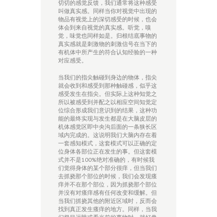
切切的感觉反馈，我们通常将这种感受
叫做真实感。同样当你对视觉中出现的
物品有视觉上的深切感受的时候，也会
体会到来自视觉的真实感。听觉，嗅
觉，味觉也同样如是。归根结底事物的
真实感就是刺激物的刺激信号在当下的
有机体中所产生的符合认知经验的一种
对应感受。
当我们的指尖触碰到身边的物体，指尖
就会收到和感受到那种触碰感，似乎这
感受发生在指尖。但实际上这种知觉之
所以被感受到并配之以相应空间知觉定
位综合形成我们意识到的结果，这种功
能的最终实现与发生都是在大脑皮层的
机体感觉区即中央沟后面的一条狭长区
域内完成的。这说明我们大脑内存在着
一套感知模式，这套模式可以正确的定
位身体各部位正在发生的事。但这套模
式并不是100%绝对准确的，有时候我
们觉得身体的某个部分很痒，但当我们
去抓挠那个部位的时候，我们会发现瘙
痒并不在那个部位，因为抓挠那个部位
并没有对瘙痒感有任何改变和缓解。但
当我们抓挠其他的附近区域时，反而会
找到真正发生瘙痒的地方。同样，当我