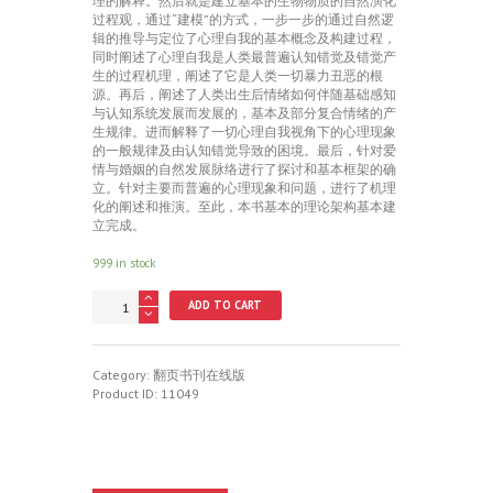
理的解释。然后就是建立基本的生物物质的自然演化
过程观，通过“建模”的方式，一步一步的通过自然逻
辑的推导与定位了心理自我的基本概念及构建过程，
同时阐述了心理自我是人类最普遍认知错觉及错觉产
生的过程机理，阐述了它是人类一切暴力丑恶的根
源。再后，阐述了人类出生后情绪如何伴随基础感知
与认知系统发展而发展的，基本及部分复合情绪的产
生规律。进而解释了一切心理自我视角下的心理现象
的一般规律及由认知错觉导致的困境。最后，针对爱
情与婚姻的自然发展脉络进行了探讨和基本框架的确
立。针对主要而普遍的心理现象和问题，进行了机理
化的阐述和推演。至此，本书基本的理论架构基本建
立完成。
999 in stock
新
ADD TO CART
精
神
文
明
Category:
翻页书刊在线版
纪
Product ID:
11049
元
初
启
quantity