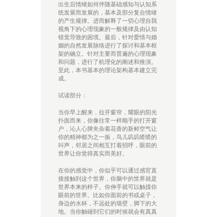
出生后情绪如何伴随基础感知与认知系
统发展而发展的，基本及部分复合情绪
的产生规律。进而解释了一切心理自我
视角下的心理现象的一般规律及由认知
错觉导致的困境。最后，针对爱情与婚
姻的自然发展脉络进行了探讨和基本框
架的确立。针对主要而普遍的心理现象
和问题，进行了机理化的阐述和推演。
至此，本书基本的理论架构基本建立完
成。
试读部分：
当你早上醒来，拉开窗帘，耀眼的阳光
扑面而来，你像往常一样顺手的打开窗
户，沁人心脾夹杂着花香的新鲜空气让
你的精神都为之一振，鸟儿叽叽喳喳的
叫声，邻居之间相互打着招呼，眼前的
世界让你觉得真实而美好。
在你的感觉中，你似乎可以通过感官直
接接触到这个世界，你脑中的世界就是
世界本来的样子。你伸手就可以触摸你
眼前的世界。比如你面前的书或桌子，
身边的水杯，不远处的墙壁，脚下的大
地。当你触碰到它们的时候就会有真真