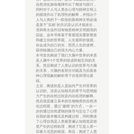
自然演化脉络规律作出了阐述与探讨，
同时对个人与人类在心理与精神文明上
的困境作出了机理性的解释，并指出个
人与人类的下一阶段的新精神文明必须
是基于“实相”的共识及认识才能发生，
否则将永远作旧有物质精神文明困境的
囚徒。这本书将基于客观现实重新塑造
和建立你的世界观、人生观和价值观。
你会成为自己的光，照亮人生的迷惘，
获得独属自己的强大内心力量。
本书首先阐述了我们大脑中世界的本质
及人脑中3个世界的组成和相互间的关
系。然后阐述了人类认识的世界与大脑
的关系，大脑的各部分功能及为后面各
种心理现象的解析埋下伏笔和理论基
础。
之后，阐述的是人是如何产生对世界的
认识的。涉及认知相关的章节与思维能
力产生的自然过程及内在机理的解释。
然后就是建立基本的生物物质的自然演
化过程观，通过“建模”的方式，一步一
步的通过自然逻辑的推导与定位了心理
自我的基本概念及构建过程，同时阐述
了心理自我是人类最普遍认知错觉及错
觉产生的过程机理，阐述了它是人类一
切暴力丑恶的根源。再后，阐述了人类