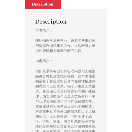
Description
Description
作者简介：
理论物理学本科毕业。曾多年从事心理
与情感咨询类相关工作。之后转做人脑
结构智能相关领域的研究工作。
内容简介：
你的几乎所有日常的心理问题与人生困
惑都会将从这里找到答案。这本书注重
的是基于客观现实及其内在规律搭建你
的思维与认知体系。揭示人生及人类最
大、最普遍心理认知错觉心理的产生机
理，为实现终结个人及人类所有的不幸
与心理苦痛提供了理论的途径和支撑。
然后通过对人潜意识反应机制的描述，
对进化中延伸衍生出的情绪作出了正确
的定位、认识和描述，同时阐述了恐
惧、愤怒、快乐、痛苦和悲伤等基本情
绪的发生规律及常见复合情绪的发生规
律。最后对求偶、爱情与婚姻在进化中