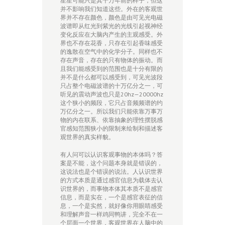
星星可能只是其千万年前的样子，但这
并不影响我们知道这些。外在的客观世
界并不存在颜色，颜色是由可见光电磁
波谱即从红光到紫光的光线引起视神经
变化反应在大脑内产生的主观感受。外
界也不存在花香，只存在引起香味感受
的逸散在空气中的化学分子。同样也不
存在声音，存在的只有物体的振动。而
且我们能感受到的范围也是十分有限的
并不是什么都可以感受到，可见光波段
只占整个电磁波谱的十万亿分之一，可
听见的震动声波也只是20hz—20000hz
这个狭小的频段，它只占音频频谱的约
万亿分之一。所以我们只能依靠万事万
物的内在联系、依靠抽象的理性摆脱感
官感知范围狭小的限制来绘制和描述客
观世界的真实样貌。
有人问可以认识客观事物的本体吗？答
案是不能，这个问题本身就是错误的，
这说法也是个错误的说法。人认识世界
的方式本质是通过感官信息为载体去认
识世界的，而事物本体其本质不是感官
信息，而是实在，一个是感官表征的信
息，一个是实然，就好像你用眼睛感受
和理解声音一样鸡同鸭讲，完全不在一
个层面一个世界，客观世界在人脑中的