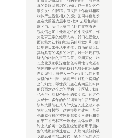
们极目远眺或看当前的事物时，就好像
真的是眼睛看到的万物，似乎看到这个
事实发生在眼睛，但实际上你能对相应
物体产生视觉相关的感知觉同样也是发
生在大脑视皮层中枢–枕叶皮层相关的
脑区内。我们大脑内也同样存在着关于
视觉信息加工处理定位的相关模式。作
为发育正常的健康人类，我们在视觉方
面的能力让我们能轻易的可觉知和识别
出现在日常生活中物体，自动的辨认出
其所具有的诸多的细节，对于出现在视
野内的物体的空间位置，空间变化，物
态变化及形状深度颜色等属性信息还有
物体间的空间关系我们也总是能轻易的
自动识别，当进入一个房间时我们只要
大概的转一圈，就能产生对整个房间的
空间知觉，即使我们坐在房间里长时间
的只面对这个房间里的一个区域，我们
也会产生对整个房间的知觉感。经过个
人成长中多年的自然训练与生活经验的
训练大脑能在其内部快速的建立起对事
物的认知模型，这种模型的建构一般是
先形成模糊的整体轮廓知觉再进行相关
的细节补充和不一致处的具体修正。理
论上人的每一次视觉经验都有助于脑内
空间模型的快速建立。人脑内成熟的视
觉信息处理加工模式，赋予了我们通过