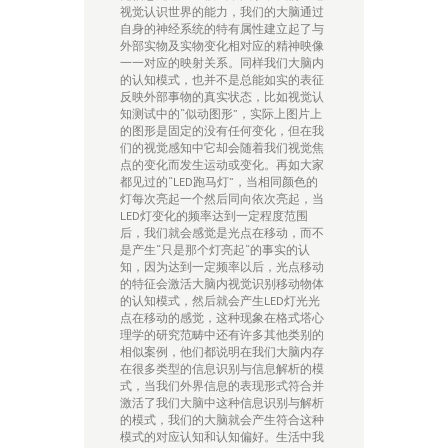
视觉认识世界的能力，我们的大脑通过
自身的神经系统的特有属性建立起了与
外部实物及实物变化相对应的精神映像
一一对应的映射关系。同样我们大脑内
的认知模式，也并不是总能如实的表征
反映外部事物的真实状态，比如视觉认
知测试中的“似动图形”，实际上图片上
的图形是固定的没有任何变化，但在我
们的视觉感知中它却会随着我们视觉焦
点的变化而发生运动或变化。再如大家
都见过的“LED跑马灯”，当相同颜色的
灯每次亮起一个然后同向依次亮起，当
LED灯变化的频率达到一定程度范围
后，我们就会感觉是光点在移动，而不
是产生“只是那个灯亮起“的事实的认
知，因为达到一定频率以后，光点移动
的特征会激活大脑内视觉识别移动物体
的认知模式，然后就会产生LED灯光光
点在移动的感觉，这种现象在格式塔心
理学的研究范畴中还有许多其他类别的
相似案例，他们都说明在我们大脑内存
在很多类型的信息识别与信息解析的模
式，当我们外界信息的表现形式符合并
激活了我们大脑中这种信息识别与解析
的模式，我们的大脑就会产生符合这种
模式的对应认知和认知偏好。生活中我