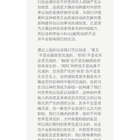
们也会偶尔在不经意间对人或物产生认
知错觉，这就是大脑自动构建对外部世
界认知的直接经验性证据，当我们仔细
看时这种错觉又会快速自动的瓦解并重
新构建符合认知事实的感知觉。正是因
为大脑这种自动多维多向的纠错能力，
所以这种类似小BUG(漏洞)似的不足，
并不会影响我们的生活。
通过上面的论述我们可以知道，“看见
“不是在眼睛里完成的，”听到“不是在耳
朵里完成的，”触感“也不是在触摸处的
肢体发生的，”闻到“同样也不是由鼻子
完成的，尝东西产生的”味觉“也不是发
生在舌头上。这些感知觉发生都是在大
脑皮层对应神经中枢内完成的。自然与
生活以神经系统为基础一起构建了我们
对世界的认知及认知模式，这种由外界
输入的自然及身体信息共同定义的认知
模式所产生的感官认知，其并不总是准
确无误，但一般也不会造成什么太大的
影响。我们大脑内的世界，相对于外部
世界是滞后的，大约有毫秒级的延迟，
所以我们看到的世界也是过去的。但这
也不会影响我们的生活，外部世界信息
传递延迟是普遍性的，我们夜晚看到的