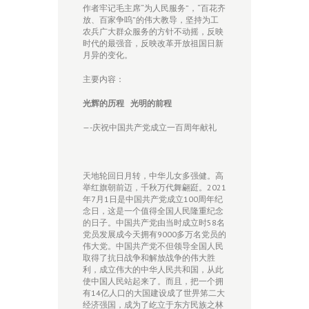
作者牢记毛主席“为人民服务”，“百花齐
放、百家争呜”的伟大教导，坚持为工
农兵广大群众服务的方针不动摇，反映
时代的最强音，反映改革开放祖国日新
月异的变化。
主要内容：
光辉的历程
光明的前程
—-庆祝中国共产党成立一百周年献礼
天地轮回日月转，中华儿女多强健。高
举红旗朝前迈，千秋万代舞翩跹。2021
年7月1日是中国共产党成立100周年纪
念日，这是一个值得全国人民隆重纪念
的日子。中国共产党由当时成立时58名
党员发展成今天拥有9000多万名党员的
伟大党。中国共产党不但领导全国人民
取得了抗日战争和解放战争的伟大胜
利，成立伟大的中华人民共和国，从此
使中国人民站起来了。而且，把一个拥
有14亿人口的大国建设成了世畀笫二大
经济强国，成为了屹立于东方民族之林