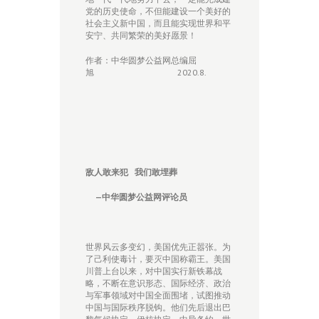
党的历史使命，不但能建设一个美好的
社会主义新中国，而且能实现世界和平
安宁、共同繁荣的美好愿景！
作者：中华圆梦公益网总编屈
旭 2020.8.
敌人敢来犯
我们敢埋葬
—
中华圆梦公益网评论员
世界风云多变幻，美国优先正嚣张。为
了己利使毒计，要灭中国称霸王。美国
川普上台以来，对中国实行新铁幕战
略，不断在意识形态、国际经济、政治
与军事领域对中国全面围堵，试图推动
中国与国际秩序脱钩。他们先后退出巴