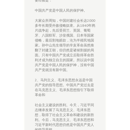
要经验是：
中国共产党是中国人民的保护神。
大家众所周知，中国封建社会长达2000
多年长期受外敌侵略奴隶。从1840年鸦
片战争起，先后受荷兰、英国、葡萄
牙、八国联军、沙皇俄国、日本等国家
侵略，最后割地赔款，沦为半殖民地国
家。孙中山先生领导的辛亥革命虽然推
翻了封建王朝，但仍然是诸候割据的局
面。只有中国共产党成立后取得革命胜
利才成为独立自主的国家。所以说中国
共产党是中国人民的保护神，没有中国
共产党就没有新中国。
2、马列主义、毛泽东思想永远是中国
共产党的指导思想。中国共产党过去是
在马克思主义、毛泽东思想指引下取得
革命和
社会主义建设的胜利。今天，习近平同
志继承发展了马克思主义、毛泽东思
想，取得了社会主义革命和建设的新胜
利。今后，马克思主义、毛泽东思想和
习近平新时代思想仍然是中国共产党人
的指导思想。