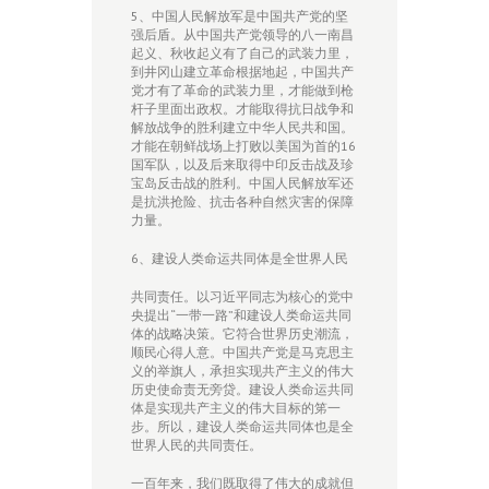
5、中国人民解放军是中国共产党的坚
强后盾。从中国共产党领导的八一南昌
起义、秋收起义有了自己的武装力里，
到井冈山建立革命根据地起，中国共产
党才有了革命的武装力里，才能做到枪
杆子里面出政权。才能取得抗日战争和
解放战争的胜利建立中华人民共和国。
才能在朝鲜战场上打败以美国为首的16
国军队，以及后来取得中印反击战及珍
宝岛反击战的胜利。中国人民解放军还
是抗洪抢险、抗击各种自然灾害的保障
力量。
6、建设人类命运共同体是全世界人民
共同责任。以习近平同志为核心的党中
央提出“一带一路”和建设人类命运共同
体的战略决策。它符合世界历史潮流，
顺民心得人意。中国共产党是马克思主
义的举旗人，承担实现共产主义的伟大
历史使命责无旁贷。建设人类命运共同
体是实现共产主义的伟大目标的笫一
步。所以，建设人类命运共同体也是全
世界人民的共同责任。
一百年来，我们既取得了伟大的成就但