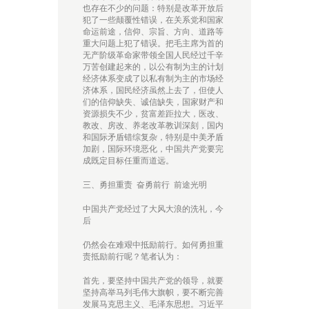
也存在不少的问题：特别是改革开放后
犯了一些颠覆性错误，在关系党和国家
命运前途，信仰、宗旨、方向、道路等
重大问题上犯了错误。把毛主席为首的
无产阶级革命家带领全国人民经过千辛
万苦创建起来的，以公有制为主的计划
经济体系变成了以私有制为主的市场经
济体系，国民经济虽然上去了，但使人
们的信仰缺失、诚信缺失，国家财产和
资源损失不少，贫富差距拉大，医改、
教改、房改、养老改革教训深刻，国内
和国际矛盾错综复杂，特别是中美矛盾
加剧，国际环境恶化，中国共产党要完
成既定目标任重而道远。
三、勇担重责 奋勇前行 前途光明
中国共产党经过了大风大浪的洗礼，今
后
仍然会在难艰中抵励前行。如何勇担重
责抵励前行呢？笔者认为：
首先，要坚持中国共产党的领导，就要
坚持高举马列毛伟大旗帜，要不断完善
发展马克思主义、毛泽东思想。习近平