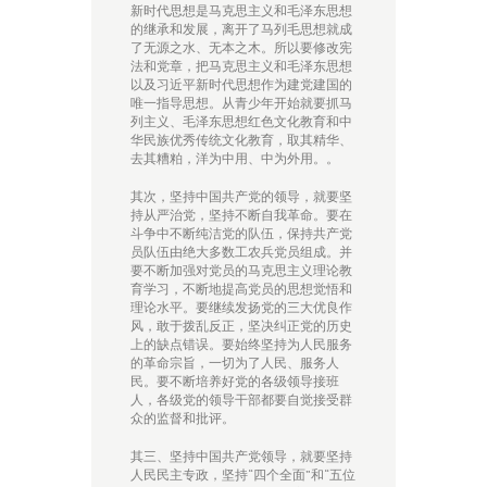
新时代思想是马克思主义和毛泽东思想
的继承和发展，离开了马列毛思想就成
了无源之水、无本之木。所以要修改宪
法和党章，把马克思主义和毛泽东思想
以及习近平新时代思想作为建党建国的
唯一指导思想。从青少年开始就要抓马
列主义、毛泽东思想红色文化教育和中
华民族优秀传统文化教育，取其精华、
去其糟粕，洋为中用、中为外用。。
其次，坚持中国共产党的领导，就要坚
持从严治党，坚持不断自我革命。要在
斗争中不断纯洁党的队伍，保持共产党
员队伍由绝大多数工农兵党员组成。并
要不断加强对党员的马克思主义理论教
育学习，不断地提高党员的思想觉悟和
理论水平。要继续发扬党的三大优良作
风，敢于拨乱反正，坚决纠正党的历史
上的缺点错误。要始终坚持为人民服务
的革命宗旨，一切为了人民、服务人
民。要不断培养好党的各级领导接班
人，各级党的领导干部都要自觉接受群
众的监督和批评。
其三、坚持中国共产党领导，就要坚持
人民民主专政，坚持“四个全面”和“五位