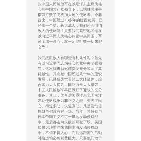
的中国人民解放军在以毛泽东主席为核
心的中国共产党领导下，以弱胜强用手
榴弹打败了飞机加大炮的侵略者。今非
昔比，中国经过70多年的建设发展，已
经由一个婴儿长大成人，我们还会惧怕
敌人的侵略吗？只要我们紧密地团结在
以习近平同志为核心的党中央周围，军
民团结一条心，就一定能打败一切来犯
之敌！
我们战胜敌人有哪些有利条件呢？首先
有以习近平同志为核心的党中央坚强领
导，这次抗击新冠肺炎便充分显示了其
优越性。其次是中国经过几十年的建设
发展，已经成为世界笫二大经济体，综
合国力大大提高，国防力量大大增强，
中国人民解放军早已做好了迎战的充分
准备。其三，美帝远涉重洋来我国南洋
发动侵略战争乃非正义之战，失去了民
心。得道多助，失道寡助。凡是发动侵
略战争都没有好下场。当年，希特勒与
日本帝国主义不可一世地发动侵略战
争，最后都走向失败的可耻下场。美国
如果远涉重洋来我国南海发动侵略战
争，不但不得人心，而且远距离的后勤
补给运输必然耗费巨大。只要他们敢于