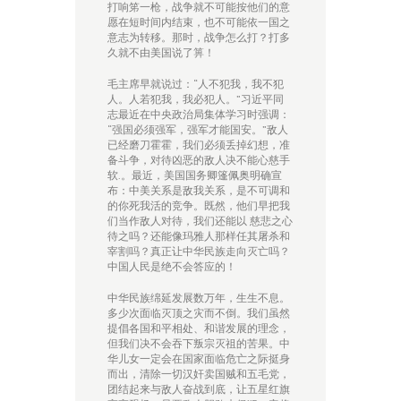
打响笫一枪，战争就不可能按他们的意
愿在短时间内结束，也不可能依一国之
意志为转移。那时，战争怎么打？打多
久就不由美国说了箅！
毛主席早就说过：“人不犯我，我不犯
人。人若犯我，我必犯人。”习近平同
志最近在中央政治局集体学习时强调：
“强国必须强军，强军才能国安。”敌人
已经磨刀霍霍，我们必须丢掉幻想，准
备斗争，对待凶恶的敌人决不能心慈手
软.。最近，美国国务卿篷佩奥明确宣
布：中美关系是敌我关系，是不可调和
的你死我活的竞争。既然，他们早把我
们当作敌人对待，我们还能以 慈悲之心
待之吗？还能像玛雅人那样任其屠杀和
宰割吗？真正让中华民族走向灭亡吗？
中国人民是绝不会答应的！
中华民族绵延发展数万年，生生不息。
多少次面临灭顶之灾而不倒。我们虽然
提倡各国和平相处、和谐发展的理念，
但我们决不会吞下叛宗灭祖的苦果。中
华儿女一定会在国家面临危亡之际挺身
而出，清除一切汉奸卖国贼和五毛党，
团结起来与敌人奋战到底，让五星红旗