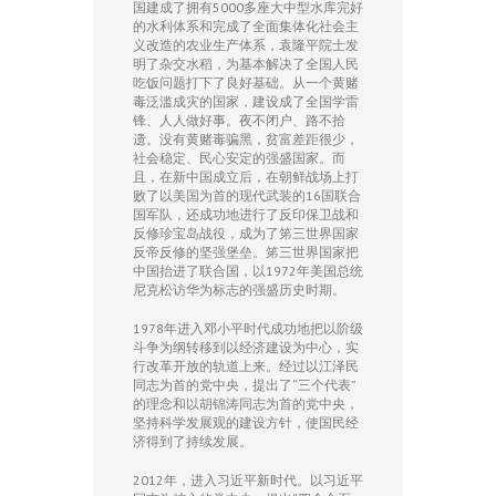
国建成了拥有5000多座大中型水库完好
的水利体系和完成了全面集体化社会主
义改造的农业生产体系，袁隆平院士发
明了杂交水稻，为基本解决了全国人民
吃饭问题打下了良好基础。从一个黄赌
毒泛滥成灾的国家，建设成了全国学雷
锋、人人做好事。夜不闭户、路不拾
遗。没有黄赌毒骗黑，贫富差距很少，
社会稳定、民心安定的强盛国家。而
且，在新中国成立后，在朝鲜战场上打
败了以美国为首的现代武装的16国联合
国军队，还成功地进行了反印保卫战和
反修珍宝岛战役，成为了笫三世界国家
反帝反修的坚强堡垒。笫三世界国家把
中国抬进了联合国，以1972年美国总统
尼克松访华为标志的强盛历史时期。
1978年进入邓小平时代成功地把以阶级
斗争为纲转移到以经济建设为中心，实
行改革开放的轨道上来。经过以江泽民
同志为首的党中央，提出了“三个代表”
的理念和以胡锦涛同志为首的党中央，
坚持科学发展观的建设方针，使国民经
济得到了持续发展。
2012年，进入习近平新时代。以习近平