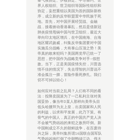
黎气候协定、伊核协定、中导条约、世
界人权组织、世卫组织等国际性组织和
协定，妄想重组以美国为首的国际新秩
序，成立新的反华联盟置中华民族于死
地。首先，对中国开展经贸战、金融
战，接着掀动香港暴乱，然后是借新冠
肺炎疫情甩锅中国与世卫组织，最近大
举向印太地区增兵，在中国南海、台海
地区耀武扬威，纠集反华集团要对中国
实施瓜分战略，大有泰山压顶之势！美
帝真的敢来犯吗？美国两党早已统一了
思想，把中国作为战略竞争对手–假想
敌。当下，正是美国疫情失控，川普选
情不佳的情况下，失去理智的川普说不
准会孤注一掷，冒险作垂死挣扎。我们
切不可掉以轻心！
如何应对当前之乱局？人们有不同的看
法：投降卖国派为了一己私利主张对美
国妥协，像当年D某人那样向美帝头目
低头哈腰拜为太上皇，出卖国家和人民
的利益，以求和平发展，此乃下策。有
骨气的中国人，真正的中国共产党人决
不会被气势凶凶的来犯之敌所吓倒。新
中国刚成立不久的朝鲜战争，在百废待
兴之际，美帝纠集所谓16国联合国军队
气势凶凶地打倒了中朝鸭绿江边。伟大