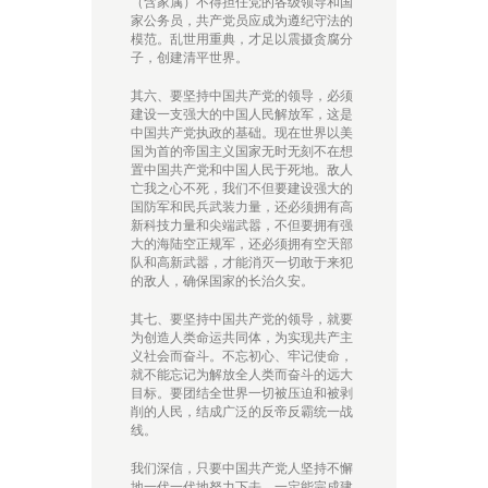
（含家属）不得担任党的各级领导和国
家公务员，共产党员应成为遵纪守法的
模范。乱世用重典，才足以震摄贪腐分
子，创建清平世界。
其六、要坚持中国共产党的领导，必须
建设一支强大的中国人民解放军，这是
中国共产党执政的基础。现在世界以美
国为首的帝国主义国家无时无刻不在想
置中国共产党和中国人民于死地。敌人
亡我之心不死，我们不但要建设强大的
国防军和民兵武装力量，还必须拥有高
新科技力量和尖端武嚣，不但要拥有强
大的海陆空正规军，还必须拥有空天部
队和高新武嚣，才能消灭一切敢于来犯
的敌人，确保国家的长治久安。
其七、要坚持中国共产党的领导，就要
为创造人类命运共同体，为实现共产主
义社会而奋斗。不忘初心、牢记使命，
就不能忘记为解放全人类而奋斗的远大
目标。要团结全世界一切被压迫和被剥
削的人民，结成广泛的反帝反霸统一战
线。
我们深信，只要中国共产党人坚持不懈
地一代一代地努力下去，一定能完成建