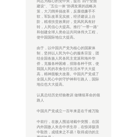
同志为核心的党中央，提出“四个全面
建设”、“五位一体”协调发展的战略决
策，大刀阔斧搞改革，反腐倡廉手不
软，军队改革见实效，经济建设上台
阶，精准扶贫效果好，党风民风有好
转，人民信心大提高。推行“一带一路”
和创建全球人类命运共同体伟大工程，
使中国国际地位大提高。
由于，以中国共产党为核心的国家体
制，坚持以人民为中心的服务宗旨，团
结全国各族人民各民主党派和海外华
侨，克服各种困难，排除各种干扰，使
我国人民的衣食住行生活水平大大提
高，精神面貌大改善。中国共产党成了
全国人民心中的守护神和引路人，国际
地位也大大提高。
认真总结历史经验教训 做继续革命的领
路人
中国共产党成立一百年来是在千难万险
中前行，在敌人围追堵截中突围，在国
内外国敌人夹击中求生存，在惊涛骇浪
中取胜，成绩来之不易！取得成功的主