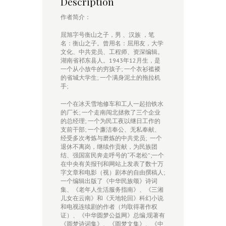
Description
作者简介：
屈旭字号衡山之子，男 、汉族 ，笔
名：衡山之子。曾用名：屈用友，大学
文化、中共党员、工程师、资深编辑。
湖南省祁东县人。1943年12月生，是
一个从小放牛的穷孩子; 一个衣衫褴褛
的省城大学生; 一个满身泥土的拖拉机
手;
一个在冰天雪地修车和工人一起抬铁水
的厂长; 一个走南闯北拯救了三个企业
的总经理; 一个为民工夜以继日工作的
支前干部; 一个廉洁奉公、无私奉献、
经受多次考炼与磨炼的中共党员; 一个
退休不离岗，继续作贡献，为民族团
结、强国富民奔走呼号的“不老松”;一个
在中央有关报刊和网站上发表了数十万
字文章和电影（视）剧本的自由撰稿人;
一个编辑出版了《中华民族颂》诗词
集、《老年人生活服务指南》、《三湘
儿女在云南》和《天地轮回》科幻小说
和电视连续剧的作者（均取得著作权
证）、《中华圆梦公益网》总编;现著有
《圆梦诗词集》、《圆梦文集》、《中