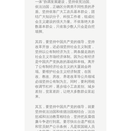
一体”协调发展建设，坚持依宪治国、
依法治国，正确区分两类不同性质的矛
盾。坚持依靠广大工农兵基本群众，团
结广大知识分子、科技工作者，组成社
会主义建设的强大力量。不依靠绝大多
数基本群众，只依靠少数人只会是自挖
墙脚。
其四，要坚持中国共产党的领导，坚持
改革开放，还必须坚持社会主义制度，
坚持以公有制经济为主，两条腿走路的
社会主义市场经济体制。因为公有经济
是中国共产党执政的基础和本钱。离开
了公有制经济社会主义的大厦就会坍
塌。要维护社会主义经济制度，在医
改、教改、房改、养老改革等公共领域
必须坚持公有制为主。同时，要利用税
收调节杠杆，逐步缩小工农差别、城乡
差别，贫富差距，让绝大多数群众富起
来。
其五，要坚持中国共产党的领导，就要
坚持依法治国和依德治国相结合，法治
惩戒和法治教育相结合，坚持把反腐倡
廉斗争进行到底。要尽快出台遗产税法
和官员财产公示条例，凡是双国籍人员