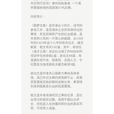
华文明万言诗》箸作的执着者; 一个满
怀爱国热情的屈原第67代后裔。
内容简介：
《圆梦文集》是作者从小到大，读书到
参加工作，直至退休之后所亲身经过的
事情，所见所闻而产生的社会观感，是
对党和人民的一片衷心的披露。从2002
年到2020年这十八年间有关论文，建言
献策、散文等共102篇。其中，有担任
《成才之路》杂志社云南工作站站长时
培训学生的讲稿1篇，政论文88篇，有
直接向党中央、国务院、全国人大、中
纪委及当地党政机关建言献策9篇。
政论文是作者关心国家大事的具体表
现。虽已年过古稀仍然笔耕不止，把基
层普通老百姓的期待反映出来，希望得
到党和国家及社会的高度重视。
散文是作者亲身经历之事的记录，是社
会变迁的真实记载。虽然不能以点求
全，但也是人生的履历和社会的真实写
照，可供世人借鉴。