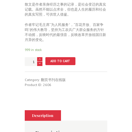
散文是作者亲身经历之事的记录，是社会变迁的真实
记载。虽然不能以点求全，但也是人生的履历和社会
的真实写照，可供世人借鉴。
作者牢记毛主席“为人民服务”，“百花齐放、百家争
呜”的伟大教导，坚持为工农兵广大群众服务的方针
不动摇，反映时代的最强音，反映改革开放祖国日新
月异的变化。
999 in stock
圆
ADD TO CART
梦
文
集
quantity
Category:
翻页书刊在线版
Product ID:
2606
Description