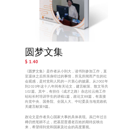
圆梦文集
$
1.40
《圆梦文集》是作者从小到大，读书到参加工作，直
至退休之后所亲身经过的事情，所见所闻而产生的社
会观感，是对党和人民的一片衷心的披露。从2002年
到2020年这十八年间有关论文，建言献策、散文等共
102篇。其中，有担任《成才之路》杂志社云南工作
站站长时培训学生的讲稿1篇，政论文88篇，有直接
向党中央、国务院、全国人大、中纪委及当地党政机
关建言献策9篇。
政论文是作者关心国家大事的具体表现。虽已年过古
稀仍然笔耕不止，把基层普通老百姓的期待反映出
来，希望得到党和国家及社会的高度重视。