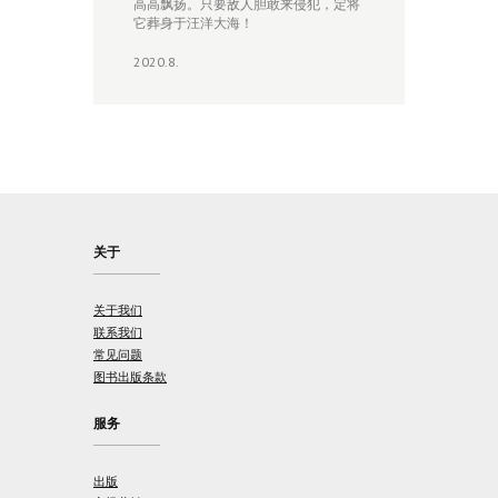
高高飘扬。只要敌人胆敢来侵犯，定将
它葬身于汪洋大海！
2020.8.
关于
关于我们
联系我们
常见问题
图书出版条款
服务
出版