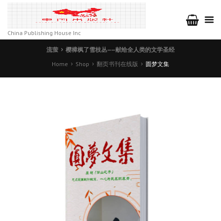
China Publishing House Inc
流萤
樱樟枫了雪枝丛——献给全人类的文学圣经
Home
Shop
翻页书刊在线版
圆梦文集