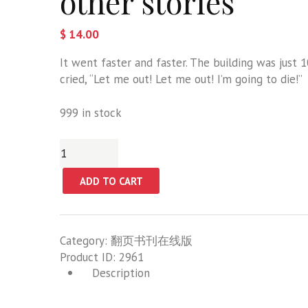
other stories
$
14.00
It went faster and faster. The building was just
cried, “Let me out! Let me out! I’m going to die!”
999 in stock
The
Summoning
of
ADD TO CART
the
Mud
and
Category:
翻页书刊在线版
other
Product ID:
2961
stories
Description
quantity