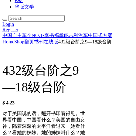
B站
华版文学
Login
Register
中国自主车企NO.1▪李书福掌舵吉利汽车
中国式方案
Home
Shop
翻页书刊在线版
432级台阶之9—18级台阶
432级台阶之9
—18级台阶
$
4.23
对于美国说的话，翻开书即看得见。世
界看中国，中国看什么？美国的自由女
神，隔着深深的太平洋看过来，她看什
么？看她的姊妹。她的姊妹叫什么？她