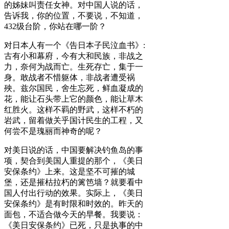
的姊妹叫责任女神。对中国人说的话，
告诉我，你的位置，不要说，不知道，
432级台阶，你站在哪一阶？
对日本人有一个《告日本子民泣血书》:
古有小和幕府，今有大和民族，非战之
力，奈何为战而亡。生死存亡，集于一
身。敢战者不惜躯体，非战者遭受祸
殃。兹尔国民，舍生忘死，鲜血凝成的
花，能让石头带上它的颜色，能让草木
红胜火。这样不羁的野武，这样不朽的
岩武，留着做关乎国计民生的工程，又
何尝不是瑰丽而神奇的呢？
对美日说的话，中国要解决钓鱼岛的事
项，契合到美国人重提的那个，《美日
安保条约》上来。这是坚不可摧的城
堡，还是摧枯拉朽的篱笆墙？就要看中
国人付出行动的效果。实际上，《美日
安保条约》是有时限和时效的。昨天的
面包，不适合做今天的早餐。我要说：
《美日安保条约》已死，只是执事的中