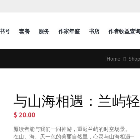
N书号
套餐
服务
作家年鉴
书店
作者收益查
Home
Sho
与山海相遇：兰屿轻
$
20.00
愿读者能与我们一同神游，重返兰屿的时空场景。
在山、海、天一色的美丽自然里，心灵与山海相遇─