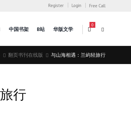
Register
Login
Free Call
0
询
中国书架
B站
华版文学
p
翻页书刊在线版
与山海相遇：兰屿轻旅行
旅行