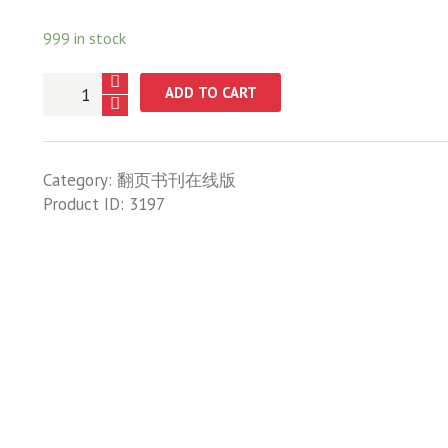
999 in stock
与
ADD TO CART
山
海
相
Category:
翻页书刊在线版
遇：
Product ID:
3197
兰
屿
轻
旅
行
quantity