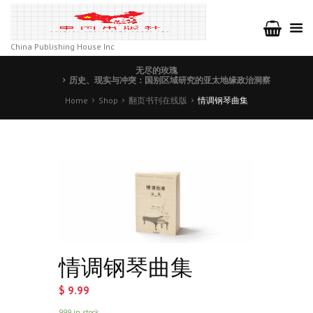
China Publishing House Inc
无尽的玫瑰
历史、现实与冲突：国别区域研究的亚太地缘政治洞察
Home
Shop
翻页书刊在线版
情调钢琴曲集
情调钢琴曲集
$
9.99
999 in stock