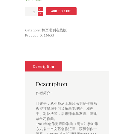
情
ADD TO CART
调
钢
琴
曲
Category:
翻页书刊在线版
集
Product ID:
16633
quantity
Description
Description
作者简介：
叶建平，从小师从上海音乐学院作曲系
教授甘壁华学习音乐基本理论、和声
学、对位法等，后来师承马友道、陆建
华学习作曲。
1983年创作男声独唱曲《周末》参加华
东六省一市文艺创作汇演，获得创作一
等奖。1984年以来长期驻场piano bar