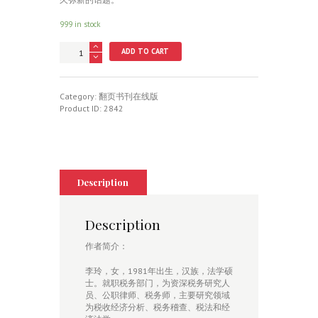
999 in stock
纳
ADD TO CART
税
遵
从
与
Category:
翻页书刊在线版
税
Product ID:
2842
务
部
门
应
对
机
Description
制
比
较
Description
研
究
作者简介：
——
域
李玲，女，1981年出生，汉族，法学硕
外
士。就职税务部门，为资深税务研究人
经
员、公职律师、税务师，主要研究领域
验
为税收经济分析、税务稽查、税法和经
与