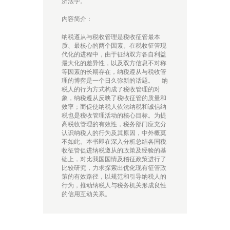
济法学。
中
国
内容简介：
实
践
纳税遵从与税收管理是税收征管最本
quantity
质、最核心的两个因素。在税收征管现
代化的进程中，由于征纳双方各自利益
最大化的差异性，以及双方信息不对称
等因素的长期存在，纳税遵从与税收管
理的博弈是一个日久弥新的话题。 纳
税人的行为方式构成了税收管理的对
象，纳税遵从反映了税收征管的质量和
效率；而促使纳税人依法纳税和诚信纳
税也是税收管理活动的核心目标。为提
高税收管理的有效性，税务部门应充分
认识纳税人的行为及其原因，中外概莫
不如此。本书即在深入分析总结各国税
收征管促进纳税遵从的政策及经验的基
础上，对比我国国情及稽征政策进行了
比较研究，力求探索出优化现有征管政
策的有效路径，以规范和引导纳税人的
行为，推动纳税人与税务机关形成良性
的信用互动关系。