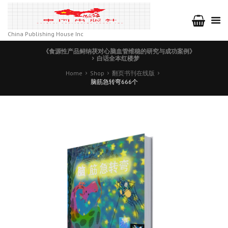
China Publishing House Inc
《食源性产品鲟纳茯对心脑血管维稳的研究与成功案例》
白话全本红楼梦
Home
Shop
翻页书刊在线版
脑筋急转弯666个