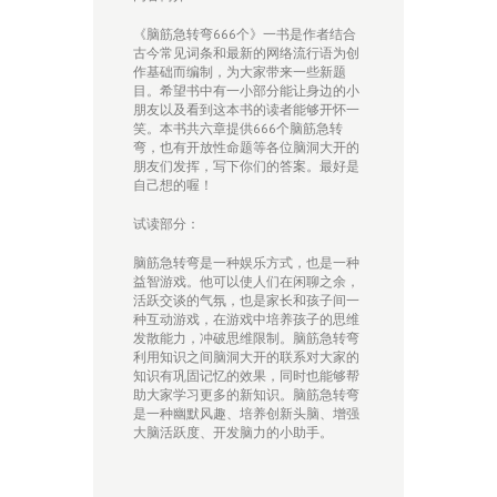
《脑筋急转弯666个》一书是作者结合
古今常见词条和最新的网络流行语为创
作基础而编制，为大家带来一些新题
目。希望书中有一小部分能让身边的小
朋友以及看到这本书的读者能够开怀一
笑。本书共六章提供666个脑筋急转
弯，也有开放性命题等各位脑洞大开的
朋友们发挥，写下你们的答案。最好是
自己想的喔！
试读部分：
脑筋急转弯是一种娱乐方式，也是一种
益智游戏。他可以使人们在闲聊之余，
活跃交谈的气氛，也是家长和孩子间一
种互动游戏，在游戏中培养孩子的思维
发散能力，冲破思维限制。脑筋急转弯
利用知识之间脑洞大开的联系对大家的
知识有巩固记忆的效果，同时也能够帮
助大家学习更多的新知识。脑筋急转弯
是一种幽默风趣、培养创新头脑、增强
大脑活跃度、开发脑力的小助手。