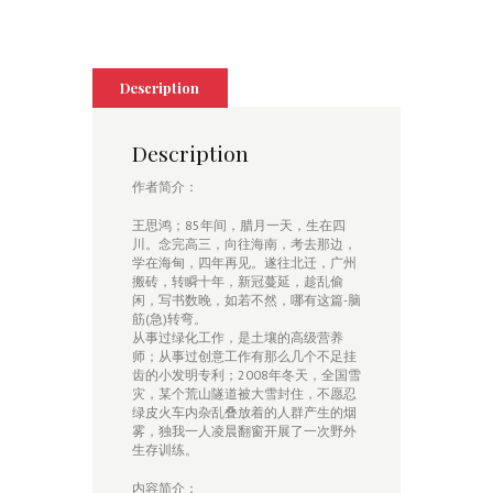
quantity
Description
Description
作者简介：
王思鸿；85年间，腊月一天，生在四
川。念完高三，向往海南，考去那边，
学在海甸，四年再见。遂往北迁，广州
搬砖，转瞬十年，新冠蔓延，趁乱偷
闲，写书数晚，如若不然，哪有这篇-脑
筋(急)转弯。
从事过绿化工作，是土壤的高级营养
师；从事过创意工作有那么几个不足挂
齿的小发明专利；2008年冬天，全国雪
灾，某个荒山隧道被大雪封住，不愿忍
绿皮火车内杂乱叠放着的人群产生的烟
雾，独我一人凌晨翻窗开展了一次野外
生存训练。
内容简介：