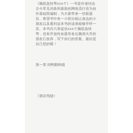
《脑筋急转弯666个》一书是作者结合
古今常见词条和最新的网络流行语为创
作基础而编制，为大家带来一些新题
目。希望书中有一小部分能让身边的小
朋友以及看到这本书的读者能够开怀一
笑。本书共六章提供666个脑筋急转
弯，也有开放性命题等各位脑洞大开的
朋友们发挥，写下你们的答案。最好是
自己想的喔！
第一章 鸡鸭鹅狗猫
《酒后驾驶》