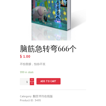
脑筋急转弯666个
$
1.00
不怕害臊，怕你不笑
999 in stock
脑
ADD TO CART
筋
急
转
弯
Category:
翻页书刊在线版
666
Product ID:
3495
个