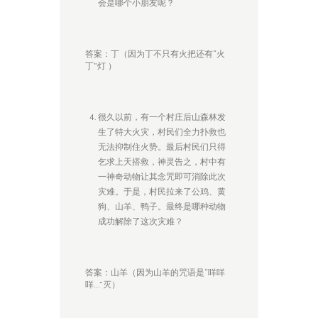
会是哪个小朋友呢？
答案：丁（因为丁不只有火把还有“火
丁”灯 ）
很久以前，有一个村庄后山森林发
生了特大火灾，村民们全力扑救也
无法抑制住火势。最后村民们只得
乞求上天搭救，神灵告之，村中有
一神奇动物让其念咒即可消除此次
灾难。于是，村民拉来了公鸡、黄
狗、山羊、鸭子。最终是哪种动物
成功解除了这次灾难？
答案：山羊（因为山羊的咒语是“咩咩
咩…”灭）