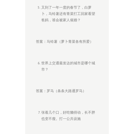
又到了一年一度的春节了，白萝
卜，马铃薯还有青菜打工回家看望
爸妈，谁会被家人催婚？
答案：马铃薯（萝卜青菜各有所爱）
世界上交通最发达的城市是哪个城
市？
答案：罗马（条条大路通罗马）
张着几个口，好吃懒得动，长不胖
也变不瘦。打一公共设施