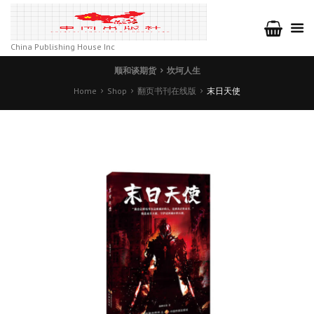
China Publishing House Inc
顺和谈期货
坎坷人生
Home
Shop
翻页书刊在线版
末日天使