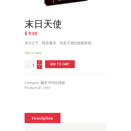
末日天使
$
9.00
末日之下，既是魔龙，也是天使的超级英雄。
999 in stock
末
ADD TO CART
日
天
使
quantity
Category:
翻页书刊在线版
Product ID:
2947
Description