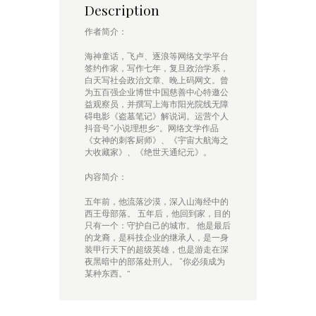
Description
作者简介：
海神童话，飞卢、逐浪等网络文学平台
签约作家，写作七年，复旦政治学系，
白天写社会政治文章、晚上码网文。曾
为五百强企业博世中国慈善中心特邀公
益观察员，并撰写上海市阳光院线无障
碍电影《盗墓笔记》解说词。运营个人
抖音号“小说理想乡”。网络文学作品
《女神的刺客厨师》、《宇宙大航海之
大收藏家》、《绝世天通纪元》。
内容简介：
五年前，他流落沙漠，深入山海经中的
西王母部落。 五年后，他回到家，目的
只有一个：守护自己的城市。 他是最后
的龙裔，是科技企业的继承人，是一身
装甲行天下的超级英雄，也是游走在深
夜黑暗中的部落处刑人。 “你必须成为
某种东西。”