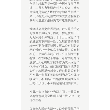
别是主粮出产是一切社会历史发展的基
础；二是人力资源农村人口众多，社会
建设都是劳动人民的智慧和双手创造出
来。只有充分利用农村两大资源相互协
调共同发展才是解决农村难题的根本。
遵循社会历史发展规律。对立是千千万
万家庭个体特质，而统一性是联结千千
万万家庭个体特质，千千万万家庭个体
的发展离不开统一性，发展首要条件是
统一性要有根基稳固，所以公有制是必
然的带动相伴个体私有制发展。公有制
在前，个体私有制在后，公有制大于私
有制，在农村改革中第一考虑的是如何
发展壮大公有制才能考虑为农民家庭个
体增收和减负。虽然最初问题考虑的是
如何为农民增收减负，但前提是公有制
不发展壮大是不可能做到为农民个体增
收减负，不可能在残酷竞争现实面前跟
上时代步伐，不可能超越别国的发展。
发展壮大公有制分为两方面，一是国有
公有制也就是全民所有制占股 51%，为
什么国有
公有制占股绝大部分，说个很简单的例