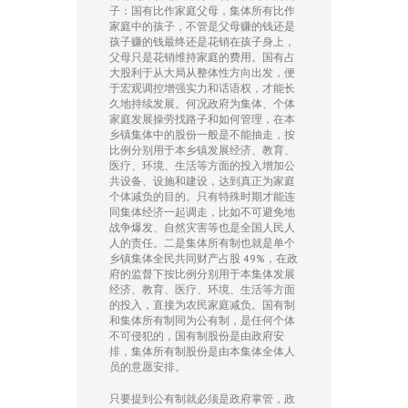
子：国有比作家庭父母，集体所有比作
家庭中的孩子，不管是父母赚的钱还是
孩子赚的钱最终还是花销在孩子身上，
父母只是花销维持家庭的费用。国有占
大股利于从大局从整体性方向出发，便
于宏观调控增强实力和话语权，才能长
久地持续发展。何况政府为集体、个体
家庭发展操劳找路子和如何管理，在本
乡镇集体中的股份一般是不能抽走，按
比例分别用于本乡镇发展经济、教育、
医疗、环境、生活等方面的投入增加公
共设备、设施和建设，达到真正为家庭
个体减负的目的。只有特殊时期才能连
同集体经济一起调走，比如不可避免地
战争爆发、自然灾害等也是全国人民人
人的责任。二是集体所有制也就是单个
乡镇集体全民共同财产占股 49%，在政
府的监督下按比例分别用于本集体发展
经济、教育、医疗、环境、生活等方面
的投入，直接为农民家庭减负。国有制
和集体所有制同为公有制，是任何个体
不可侵犯的，国有制股份是由政府安
排，集体所有制股份是由本集体全体人
员的意愿安排。
只要提到公有制就必须是政府掌管，政