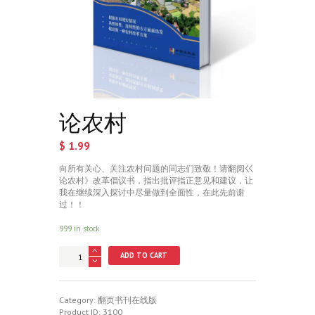
论农村
$
1.99
向所有关心、关注农村问题的同志们致敬！请翻阅巜
论农村》改革倡议书，指出批评指正意见和建议，让
我在继续深入探讨中尽量做到全面性，在此先前谢
过！！
999 in stock
论
ADD TO CART
农
村
quantity
Category:
翻页书刊在线版
Product ID:
3100