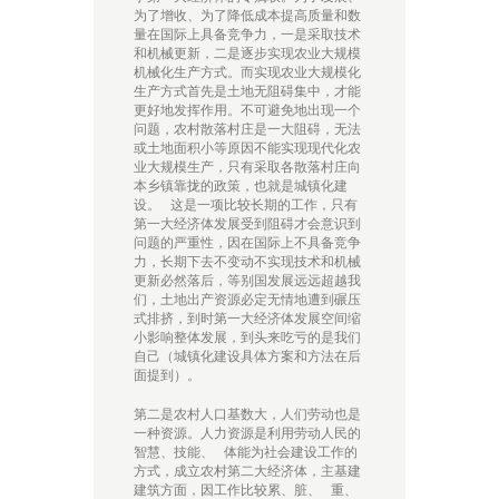
为了增收、为了降低成本提高质量和数
量在国际上具备竞争力，一是采取技术
和机械更新，二是逐步实现农业大规模
机械化生产方式。而实现农业大规模化
生产方式首先是土地无阻碍集中，才能
更好地发挥作用。不可避免地出现一个
问题，农村散落村庄是一大阻碍，无法
或土地面积小等原因不能实现现代化农
业大规模生产，只有采取各散落村庄向
本乡镇靠拢的政策，也就是城镇化建
设。 这是一项比较长期的工作，只有
第一大经济体发展受到阻碍才会意识到
问题的严重性，因在国际上不具备竞争
力，长期下去不变动不实现技术和机械
更新必然落后，等别国发展远远超越我
们，土地出产资源必定无情地遭到碾压
式排挤，到时第一大经济体发展空间缩
小影响整体发展，到头来吃亏的是我们
自己（城镇化建设具体方案和方法在后
面提到）。
第二是农村人口基数大，人们劳动也是
一种资源。人力资源是利用劳动人民的
智慧、技能、 体能为社会建设工作的
方式，成立农村第二大经济体，主基建
建筑方面，因工作比较累、脏、 重、