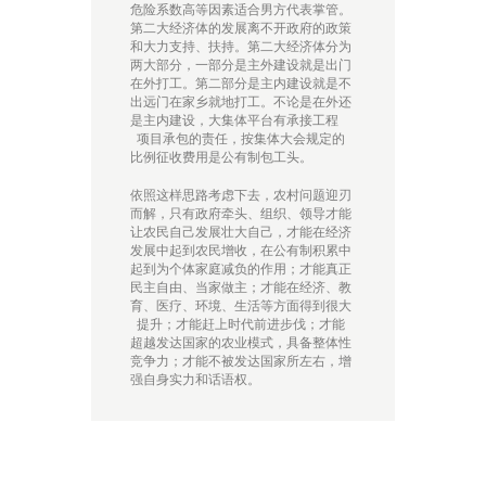
危险系数高等因素适合男方代表掌管。
第二大经济体的发展离不开政府的政策
和大力支持、扶持。第二大经济体分为
两大部分，一部分是主外建设就是出门
在外打工。第二部分是主内建设就是不
出远门在家乡就地打工。不论是在外还
是主内建设，大集体平台有承接工程
项目承包的责任，按集体大会规定的
比例征收费用是公有制包工头。
依照这样思路考虑下去，农村问题迎刃
而解，只有政府牵头、组织、领导才能
让农民自己发展壮大自己，才能在经济
发展中起到农民增收，在公有制积累中
起到为个体家庭减负的作用；才能真正
民主自由、当家做主；才能在经济、教
育、医疗、环境、生活等方面得到很大
提升；才能赶上时代前进步伐；才能
超越发达国家的农业模式，具备整体性
竞争力；才能不被发达国家所左右，增
强自身实力和话语权。