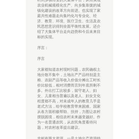
农业机械规模化生产、向乡集靠拢的城
镇化建设的改革方向前进。也实现了家
庭共性难题走向集约化与专业化、经
济、教育、环境、医疗卫生、生活及农
民思想意识得到全面平衡性发展。还介
绍了大集体平台走向趋势和今后未来目
标的实现。
序言：
序言
大家都知道农村现时问题，农民确权土
地分散不集中，土地出产产品特别是主
粮、农副产品等收入价值分摊出工时长
价比较低，相对消费而言到年底所剩不
多。外出打工比较多，留守老人、妇
女、儿童相当普遍以及老人、妇女文化
程度都不高，对未成年人的教育几乎是
老式方法，给学校教育带来困难。国家
从各方面积极帮助、扶持，力图让农村
摆脱困境，相信农村未来越变越好。作
为一名普通农民，从农民角度看待问
题，对农村改革提出建议。
农村有两大资源，一是土地出产资源特