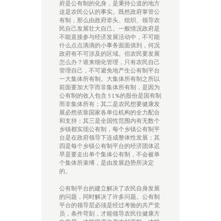
府是公有制的化身，是秉持公道的地方
这是农民公认的事实。既然政府掌管公
有制，那么由政府牵头、组织、领导农
民自己发展壮大自己。一般情况政府是
不能直接参与经济发展活动中，不可能
什么点点滴滴的小事务面面俱到，何况
政府有不可涉及的区域。但农民要发展
怎么办？谁来细化管理，只有农民自己
管理自己，不可避免地产生公有制平台
一大集体所有制。大集体所有制之所以
前面要加大字而非集体所有制，是因为
公有制的收入包含 51%的股份是国有制
而非集体所有；其二是农民想要健康发
展必然依靠国家各单位机构的全力配合
和支持；其三是全国性范围内有无数个
乡镇都实现公有制，每个乡镇公有制平
台是在政府领导下连成整体性发展；其
四是每个乡镇公有制平台的经济团体迟
早是要走出单个集体公有制，不会被单
个集体所束缚，是由发展趋势所决定
的。
公有制平台的建立解决了农民自身发展
的问题，同时解决了许多问题。公有制
平台的领导层必须是经过考验的共产党
员，条件苛刻，才能领导农民往健康方