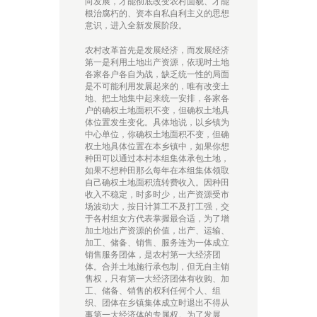
向发展，才能彻底改变农村面貌、才能
根治腐朽的、资本自私自利主义的思想
意识，进入全新发展阶段。
农村改革首先是发展经济，而发展经济
第一是利用土地出产资源，依现时土地
各家各户各自为战，缺乏统一性的局面
是不可能利用发展起来的，唯有改变土
地、把土地集中起来统一安排，各家各
户的确权土地面积不变，但确权土地具
体位置发生变化。具体地说，以乡镇为
中心单位，你确权土地面积不变，但确
权土地具体位置在本乡镇中，如果你想
种田可以通过本村本组集体承包土地，
如果不想种田那么每年在本组集体领取
自己确权土地面积流转费收入。因种田
收入不稳定，时多时少，出产资源受市
场波动大，按日计算工不及打工强，交
于各村组女方代表掌握最合适，为了增
加土地出产资源的价值，出产、运输、
加工、储备、销售、服务连为一体成立
销售服务团体，是农村第一大经济团
体。合并土地施行承包制，但无自主销
售权，只有第一大经济团体有收购、加
工、储备、销售的权利任何个人、组
织、团体在乡镇集体成立时退出不得从
事第一大经济体的专属权。为了发展、