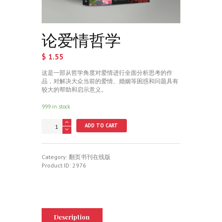
论爱情哲学
$
1.55
这是一部从哲学角度对爱情进行全面分析思考的作
品，对解决大众当前的爱情、婚姻等困惑和问题具有
较大的帮助和启示意义。
999 in stock
论
ADD TO CART
爱
情
哲
学
Category:
翻页书刊在线版
quantity
Product ID:
2976
Description