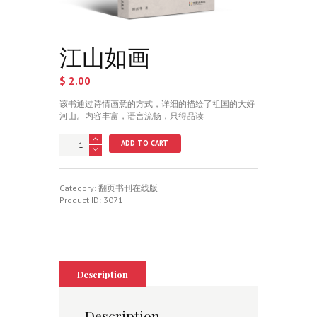
江山如画
$
2.00
该书通过诗情画意的方式，详细的描绘了祖国的大好
河山。内容丰富，语言流畅，只得品读
江
ADD TO CART
山
如
画
quantity
Category:
翻页书刊在线版
Product ID:
3071
Description
Description