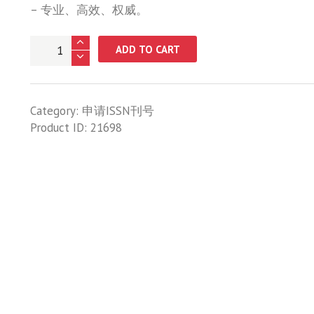
– 专业、高效、权威。
ISSN
ADD TO CART
纸
质
期
Category:
申请ISSN刊号
刊
Product ID:
21698
杂
志
号
quantity