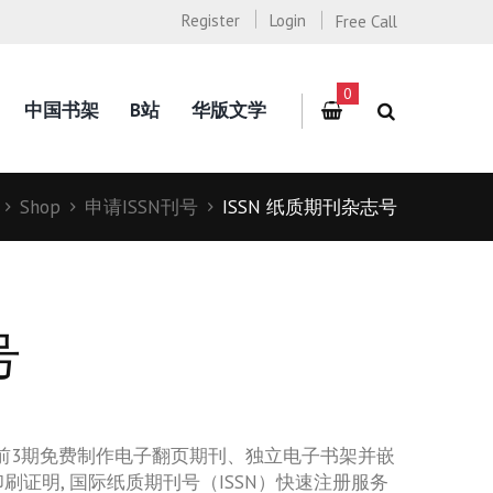
Register
Login
Free Call
0
中国书架
B站
华版文学
Shop
申请ISSN刊号
ISSN 纸质期刊杂志号
号
前3期免费制作
电子翻页期刊
、独立电子书架并嵌
刷证明,
国际纸质期刊号（ISSN）快速注册服务