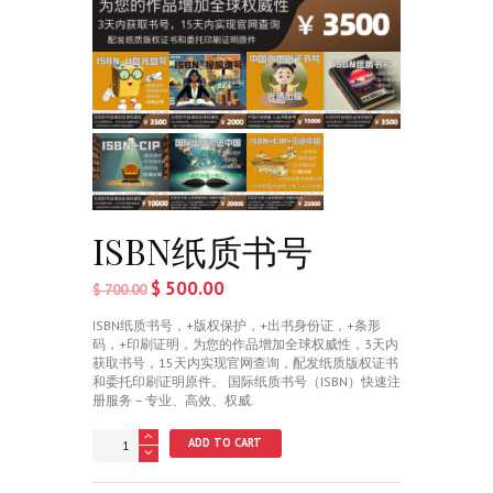
ISBN纸质书号
$
500.00
$
700.00
ISBN纸质书号，
+版权保护，+出书身份证，+条形
码，+印刷证明，为您的作品增加全球权威性，
3天内
获取书号，15天内实现官网查询，配发纸质版权证书
和委托印刷证明原件。 国际纸质书号（ISBN）快速注
册服务 – 专业、高效、权威.
ISBN
ADD TO CART
纸
质