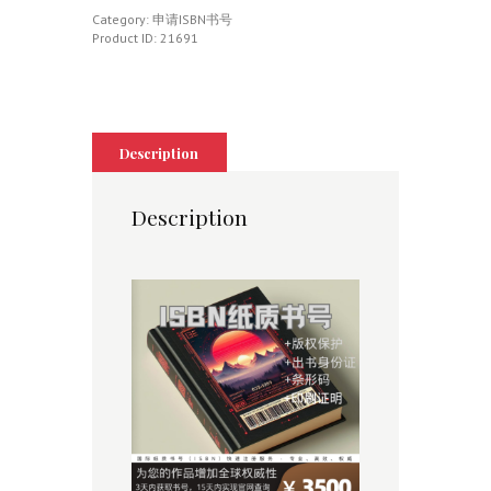
书
号
Category:
申请ISBN书号
quantity
Product ID:
21691
Description
Description